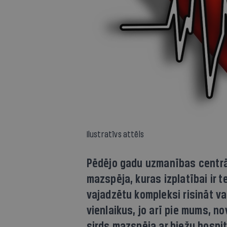
Ilustratīvs attēls
Pēdējo gadu uzmanības centrā
mazspēja, kuras izplatībai ir t
vajadzētu kompleksi risināt v
vienlaikus, jo arī pie mums, no
sirds mazspēja ar biežu hospit