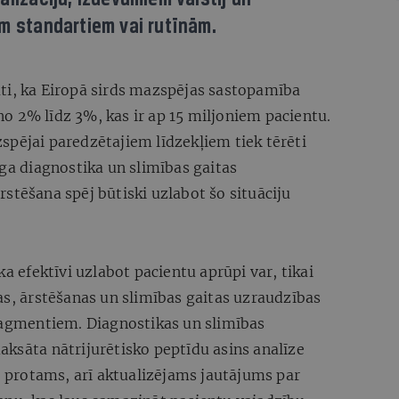
em standartiem vai rutīnām.
ti, ka Eiropā sirds mazspējas sastopamība
o 2% līdz 3%, kas ir ap 15 miljoniem pacientu.
spējai paredzētajiem līdzekļiem tiek tērēti
īga diagnostika un slimības gaitas
stēšana spēj būtiski uzlabot šo situāciju
ka efektīvi uzlabot pacientu aprūpi var, tikai
as, ārstēšanas un slimības gaitas uzraudzības
fragmentiem. Diagnostikas un slimības
ksāta nātrijurētisko peptīdu asins analīze
t, protams, arī aktualizējams jautājums par