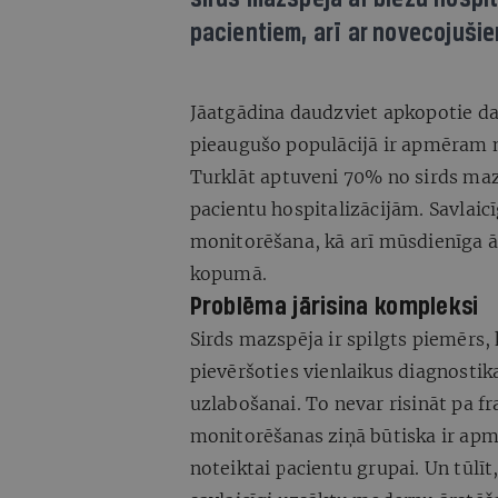
pacientiem, arī ar novecojuši
Jāatgādina daudzviet apkopotie da
pieaugušo populācijā ir apmēram n
Turklāt aptuveni 70% no sirds maz
pacientu hospitalizācijām. Savlaic
monitorēšana, kā arī mūsdienīga ār
kopumā.
Problēma jārisina kompleksi
Sirds mazspēja ir spilgts piemērs, 
pievēršoties vienlaikus diagnostik
uzlabošanai. To nevar risināt pa 
monitorēšanas ziņā būtiska ir apma
noteiktai pacientu grupai. Un tūlī