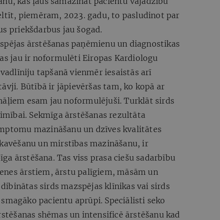
anu, kas ļaus samazināt pacientu vajadzību
eltīt, piemēram, 2023. gadu, to pasludinot par
us priekšdarbus jau šogad.
zspējas ārstēšanas paņēmienu un diagnostikas
kas jau ir noformulēti Eiropas Kardiologu
 vadlīniju tapšanā vienmēr iesaistās arī
āvji. Būtībā ir jāpievēršas tam, ko kopā ar
nāļiem esam jau noformulējuši. Turklāt sirds
slimībai. Sekmīga ārstēšanas rezultāta
simptomu mazināšanu un dzīves kvalitātes
zkavēšanu un mirstības mazināšanu, ir
ga ārstēšana. Tas viss prasa ciešu sadarbību
menes ārstiem, ārstu palīgiem, māsām un
 dibinātas sirds mazspējas klīnikas vai sirds
 smagāko pacientu aprūpi. Speciālisti seko
ārstēšanas shēmas un intensificē ārstēšanu kad