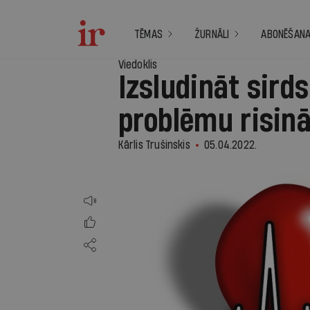
TĒMAS
ŽURNĀLI
ABONĒŠAN
Viedoklis
Izsludināt sird
problēmu risinā
Kārlis Trušinskis
05.04.2022.