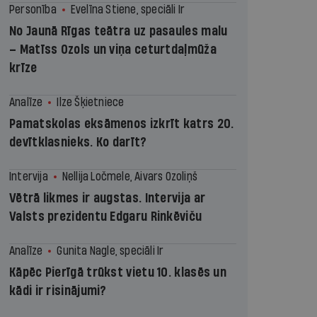
Personība
Evelīna Stiene, speciāli Ir
No Jaunā Rīgas teātra uz pasaules malu
– Matīss Ozols un viņa ceturtdaļmūža
krīze
Analīze
Ilze Šķietniece
Pamatskolas eksāmenos izkrīt katrs 20.
devītklasnieks. Ko darīt?
Intervija
Nellija Ločmele, Aivars Ozoliņš
Vētrā likmes ir augstas. Intervija ar
Valsts prezidentu Edgaru Rinkēviču
Analīze
Gunita Nagle, speciāli Ir
Kāpēc Pierīgā trūkst vietu 10. klasēs un
kādi ir risinājumi?