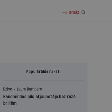
Ienākt
Populārākie raksti
Dzīve
Laura Dumbere
Kaucmindes pils atjaunotāja bez rozā
brillēm