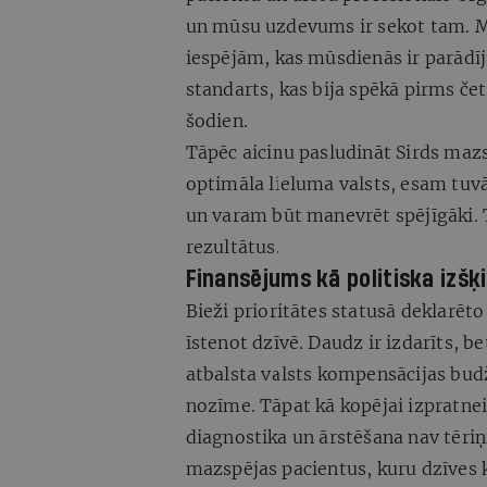
un mūsu uzdevums ir sekot tam. Mu
iespējām, kas mūsdienās ir parādīj
standarts, kas bija spēkā pirms č
šodien.
Tāpēc aicinu pasludināt Sirds mazs
optimāla lieluma valsts, esam tuvā
un varam būt manevrēt spējīgāki. 
rezultātus.
Finansējums kā politiska izšķ
Bieži prioritātes statusā deklarēto
īstenot dzīvē. Daudz ir izdarīts, be
atbalsta valsts kompensācijas bu
nozīme. Tāpat kā kopējai izpratnei
diagnostika un ārstēšana nav tēriņi
mazspējas pacientus, kuru dzīves 