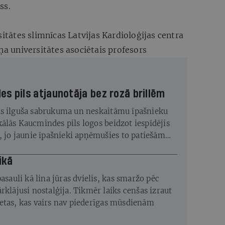
ss.
sitātes slimnīcas Latvijas Kardioloģijas centra
ņa universitātes asociētais profesors
s pils atjaunotāja bez rozā brillēm
s ilguša sabrukuma un neskaitāmu īpašnieku
ālās Kaucmindes pils logos beidzot iespīdējis
s, jo jaunie īpašnieki apņēmušies to patiešām
ikā
pasauli kā lina jūras dvielis, kas smaržo pēc
rklājusi nostalģija. Tikmēr laiks cenšas izraut
etas, kas vairs nav piederīgas mūsdienām