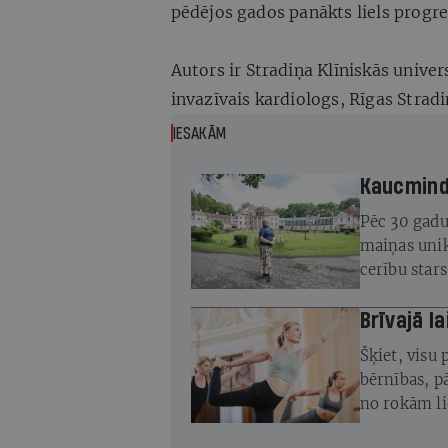
pēdējos gados panākts liels progre
Autors ir Stradiņa Klīniskās univer
invazīvais kardiologs, Rīgas Stradi
IESAKĀM
Kaucminde
Pēc 30 gadu
maiņas unik
cerību star
atjaunot
Brīvajā la
Šķiet, visu 
bērnības, pā
no rokām li