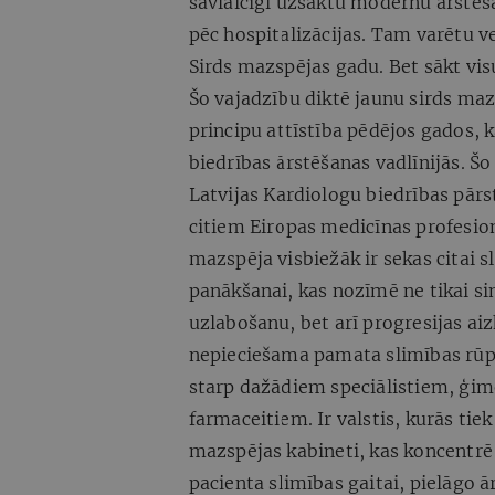
savlaicīgi uzsāktu modernu ārstēš
pēc hospitalizācijas. Tam varētu v
Sirds mazspējas gadu. Bet sākt vis
Šo vajadzību diktē jaunu sirds ma
principu attīstība pēdējos gados, 
biedrības ārstēšanas vadlīnijās. Šo
Latvijas Kardiologu biedrības pārst
citiem Eiropas medicīnas profesio
mazspēja visbiežāk ir sekas citai 
panākšanai, kas nozīmē ne tikai 
uzlabošanu, bet arī progresijas ai
nepieciešama pamata slimības rūpī
starp dažādiem speciālistiem, ģi
farmaceitiem. Ir valstis, kurās tiek
mazspējas kabineti, kas koncentrē
pacienta slimības gaitai, pielāgo 