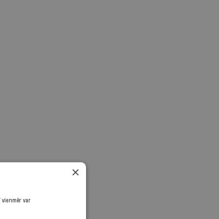
×
ī vienmēr var