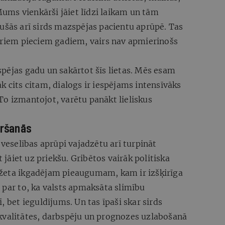
ms vienkārši jāiet līdzi laikam un tām
ušās arī sirds mazspējas pacientu aprūpē. Tas
etriem pieciem gadiem, vairs nav apmierinošs
pējas gadu un sakārtot šīs lietas. Mēs esam
k cits citam, dialogs ir iespējams intensīvāks
To izmantojot, varētu panākt lieliskus
iršanās
 veselības aprūpi vajadzētu arī turpināt
t jāiet uz priekšu. Gribētos vairāk politiska
džeta ikgadējam pieaugumam, kam ir izšķirīga
 par to, ka valsts apmaksāta slimību
, bet ieguldījums. Un tas īpaši skar sirds
kvalitātes, darbspēju un prognozes uzlabošanā