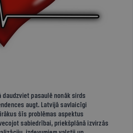
 daudzviet pasaulē nonāk sirds
endences augt. Latvijā savlaicīgi
airākus šīs problēmas aspektus
vecojot sabiedrībai, priekšplānā izvirzās
alizāciju, izdevumiem valstij un