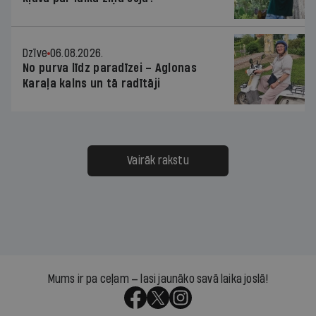
Dzīve
06.08.2026.
No purva līdz paradīzei – Aglonas
Karaļa kalns un tā radītāji
Vairāk rakstu
Mums ir pa ceļam — lasi jaunāko savā laika joslā!