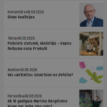
Komentārs
06.08.2026.
Divas koalīcijas
Tēma
06.08.2026.
Policists cietumā, skolotājs – kapos.
Reibuma cena Priekulē
Analīze
06.08.2026.
Vai «airBaltic» izvairīsies no defolta?
Personība
06.08.2026.
Kā 18 gadīgais Martins Bergšteins
kļuva par laika ziņu seju?