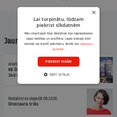
×
Lai turpinātu, lūdzam
piekrist sīkdatnēm
Mēs izmantojam tikai sīkdatnes, kas nepieciešamas
Jaunākajā žurnālā
lapas darbībai un analītikai. Lapas kreisajā stūrī
sīkdatņu
vienmēr var mainīt piekrišanu. Vairāk lasi
politikā.
PIEKRIST VISĀM
Analīze
06.08.2026.
Kā Šlesera partija palika nesodīta par
340 000 vērtu reklāmas kampaņu
RĀDĪT DETAĻAS
Redaktores sleja
06.08.2026.
Dinozaura triks