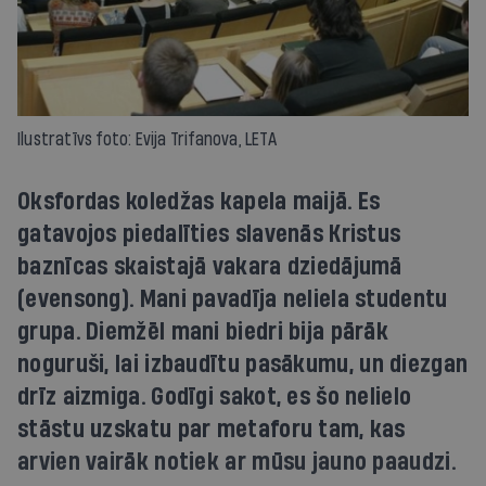
Ilustratīvs foto: Evija Trifanova, LETA
Oksfordas koledžas kapela maijā. Es
gatavojos piedalīties slavenās Kristus
baznīcas skaistajā vakara dziedājumā
(evensong). Mani pavadīja neliela studentu
grupa. Diemžēl mani biedri bija pārāk
noguruši, lai izbaudītu pasākumu, un diezgan
drīz aizmiga. Godīgi sakot, es šo nelielo
stāstu uzskatu par metaforu tam, kas
arvien vairāk notiek ar mūsu jauno paaudzi.