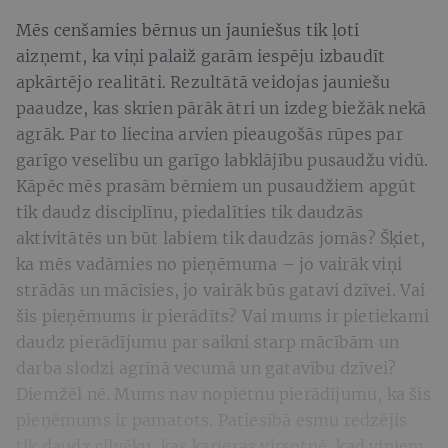
Mēs cenšamies bērnus un jauniešus tik ļoti
aizņemt, ka viņi palaiž garām iespēju izbaudīt
apkārtējo realitāti. Rezultātā veidojas jauniešu
paaudze, kas skrien pārāk ātri un izdeg biežāk nekā
agrāk. Par to liecina arvien pieaugošās rūpes par
garīgo veselību un garīgo labklājību pusaudžu vidū.
Kāpēc mēs prasām bērniem un pusaudžiem apgūt
tik daudz disciplīnu, piedalīties tik daudzās
aktivitātēs un būt labiem tik daudzās jomās? Šķiet,
ka mēs vadāmies no pieņēmuma – jo vairāk viņi
strādās un mācīsies, jo vairāk būs gatavi dzīvei. Vai
šis pieņēmums ir pierādīts? Vai mums ir pietiekami
daudz pierādījumu par saikni starp mācībām un
darba slodzi agrīnā vecumā un gatavību dzīvei?
Diemžēl nē. Mums nav nopietnu pierādījumu, ka šis
pieņēmums ir pamatots. Patiesībā esmu redzējis
tik daudz cilvēku, kas karjeras virsotnē, kad viņiem