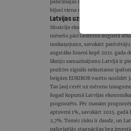
palielinājās informācijas un komun
bijusi viena no straujāk augošajā
Latvijas uzņēmēju noskaņoju
Situācija ekonomikā nav ideāla, to
mēnešu pārtraukuma augustā atkal
noskaņojums, savukārt patērētāju 
augstāko līmeni kopš 2021. gada d
likmju samazinājumu Latvijā ir pie
pozitīvs signāls nekustamo īpašu
beigām EURIBOR varētu noslīdēt 
Tas ļauj cerēt uz mērenu izaugsme
šogad kopumā Latvijas ekonomika 
prognozēts. Pēc manām prognozēm,
aptuveni 1%, savukārt 2025. gadā L
2,7%. Tomēr risku ir daudz, un Lat
pašreizējās stagnācijas bez inves