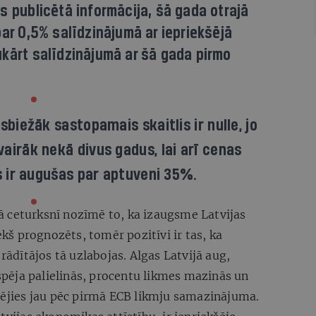
s publicētā informācija, šā gada otrajā
par 0,5% salīdzinājumā ar iepriekšējā
ukārt salīdzinājumā ar šā gada pirmo
sbiežāk sastopamais skaitlis ir nulle, jo
airāk nekā divus gadus, lai arī cenas
 ir augušas par aptuveni 35%.
 ceturksnī nozīmē to, ka izaugsme Latvijas
š prognozēts, tomēr pozitīvi ir tas, ka
 rādītājos tā uzlabojas. Algas Latvijā aug,
tspēja palielinās, procentu likmes mazinās un
izējies jau pēc pirmā ECB likmju samazinājuma.