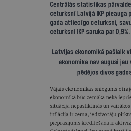
Centrālās statistikas pārvalde
ceturksnī Latvijā IKP pieauga 
gada attiecīgo ceturksni, sav
ceturksni IKP saruka par 0,9%.
Latvijas ekonomikā pašlaik vi
ekonomika nav augusi jau v
pēdējos divos gados
Vājais ekonomikas sniegums otrajā
ekonomikā būs zemāka nekā iepriek
situācija nepasliktinās un vairākos
inflācija ir zema, iedzīvotāju pirk
pieprasījums kreditēšanā ir aktiv