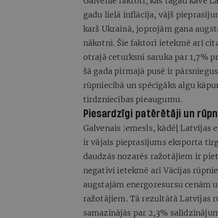
Galvenie faktori, kas tagad kavē La
gadu lielā inflācija, vājš pieprasī
karš Ukrainā, joprojām gana augst
nākotni. Šie faktori ietekmē arī ci
otrajā ceturksnī saruka par 1,7% 
šā gada pirmajā pusē ir pārsniegu
rūpniecībā un spēcīgāks algu kāpum
tirdzniecības pieaugumu.
Piesardzīgi patērētāji un rūp
Galvenais iemesls, kādēļ Latvijas e
ir vājais pieprasījums eksporta tir
daudzās nozarēs ražotājiem ir pie
negatīvi ietekmē arī Vācijas rūpnie
augstajām energoresursu cenām u
ražotājiem. Tā rezultātā Latvijas r
samazinājās par 2,3% salīdzinājum