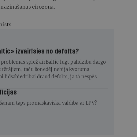
u mazināšanas eirozonā.
ists
altic» izvairīsies no defolta?
 problēmas spiež airBaltic lūgt palīdzību dārgo
turētājiem, taču šonedēļ nebija kvoruma
i lidsabiedrībai draud defolts, ja tā nespēs
gstos procentus, kas jāpārskaita jau trīs dienas
ās sapulces augusta vidū?
līcijas
ēšanām taps promaskaviska valdība ar LPV?