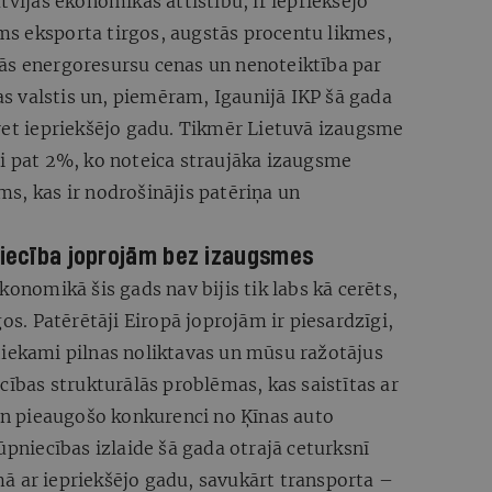
tvijas ekonomikas attīstību, ir iepriekšējo
jums eksporta tirgos, augstās procentu likmes,
ās energoresursu cenas un nenoteiktība par
tas valstis un, piemēram, Igaunijā IKP šā gada
pret iepriekšējo gadu. Tikmēr Lietuvā izaugsme
si pat 2%, ko noteica straujāka izaugsme
s, kas ir nodrošinājis patēriņa un
niecība joprojām bez izaugsmes
konomikā šis gads nav bijis tik labs kā cerēts,
gos. Patērētāji Eiropā joprojām ir piesardzīgi,
tiekami pilnas noliktavas un mūsu ražotājus
cības strukturālās problēmas, kas saistītas ar
n pieaugošo konkurenci no Ķīnas auto
ūpniecības izlaide šā gada otrajā ceturksnī
ā ar iepriekšējo gadu, savukārt transporta –