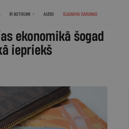
A
IR NOTIKUMI
AUDIO
OLIGARHU SARUNAS
jas ekonomikā šogad
ā iepriekš