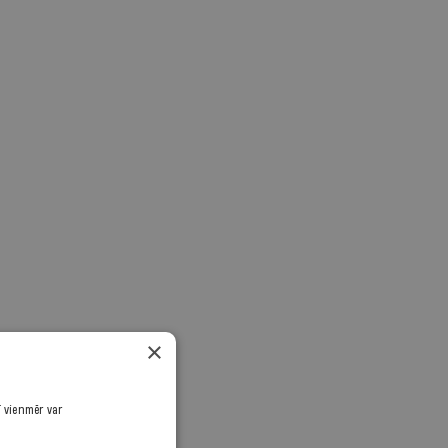
×
ī vienmēr var