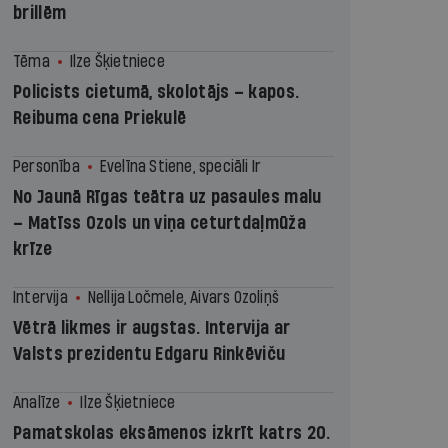
brillēm
Tēma
Ilze Šķietniece
Policists cietumā, skolotājs – kapos.
Reibuma cena Priekulē
Personība
Evelīna Stiene, speciāli Ir
No Jaunā Rīgas teātra uz pasaules malu
– Matīss Ozols un viņa ceturtdaļmūža
krīze
Intervija
Nellija Ločmele, Aivars Ozoliņš
Vētrā likmes ir augstas. Intervija ar
Valsts prezidentu Edgaru Rinkēviču
Analīze
Ilze Šķietniece
Pamatskolas eksāmenos izkrīt katrs 20.