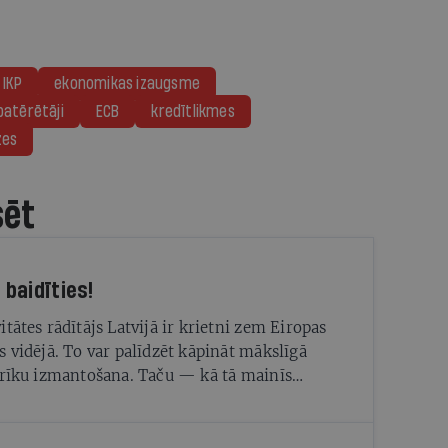
IKP
ekonomikas izaugsme
patērētāji
ECB
kredītlikmes
zes
sēt
Nevajag baidīties!
itātes rādītājs Latvijā ir krietni zem Eiropas
s vidējā. To var palīdzēt kāpināt mākslīgā
 rīku izmantošana. Taču — kā tā mainīs
rofesijas un tajās nepieciešamās prasmes?