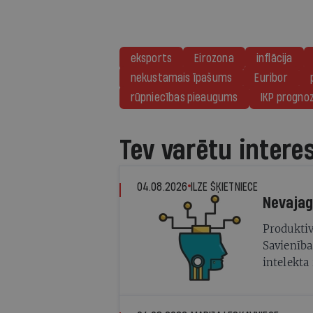
eksports
Eirozona
inflācija
nekustamais īpašums
Euribor
rūpniecības pieaugums
IKP progno
Tev varētu intere
04.08.2026
ILZE ŠĶIETNIECE
Produktiv
Savienība
intelekta
dažādas p