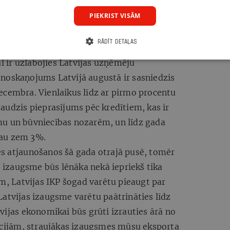
ikācijas pakalpojumu nozare, kas ilgstoši ir
PIEKRIST VISĀM
m Latvijas ekonomikas nozarēm.
ms uzlabojas
RĀDĪT DETAĻAS
mēr arī nekādas krīzes šobrīd nav. Pēc vairāku
 ir uzlabojies Latvijas uzņēmēju
noskaņojums Latvijā augustā ir sasniedzis
ecembra. Vienlaikus līdz ar pirmo procentu
audzis pieprasījums pēc kredītiem, kas ir
mu un būvniecības nozarēm, un līdz gada
jau zem 3%.
s atjaunošanos šā gada otrajā pusē, tomēr
izaugsme būs lēnāka nekā iepriekš tika
 Latvijas IKP šogad varētu pieaugt par
atvijas izaugsme varētu paātrināties līdz
vijas ekonomikai būs grūti izrauties ārā no
tīcijām, straujākas izaugsmes mūsu eksporta