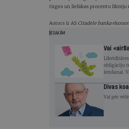
tirgos un lielākas procentu likmj
Autors ir AS
Citadele banka
ekonom
IESAKĀM
Vai «airB
Likviditātes
obligāciju 
lemšanai. Va
samaksāt au
pirms nākam
Divas koa
Vai pēc vēl