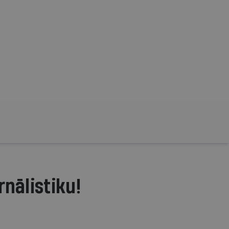
rnālistiku!
.