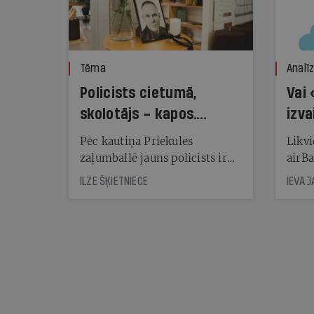
Tēma
Analī
Policists cietumā,
Vai 
skolotājs – kapos.
izva
Reibuma cena Priekulē
Pēc kautiņa Priekules
Likvi
zaļumballē jauns policists ir
airBa
nonācis cietumā, bet
oblig
ILZE ŠĶIETNIECE
IEVA 
cienījams pedagogs — kapos.
šone
Tik traģiska ir izrādījusies
lemša
divu promiļu reibuma cena
draud
sama
kas j
pirm
augus