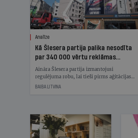
Analīze
Kā Šlesera partija palika nesodīta
par 340 000 vērtu reklāmas
kampaņu
Aināra Šlesera partija izmantojusi
regulējuma robu, lai tieši pirms aģitācijas
starta izreklamētos par summu, kas
BAIBA LITVINA
pārsniedz trešdaļu no likumīgi atļautajiem
kampaņas tēriņiem. KNAB pārkāpumus
nekonstatē