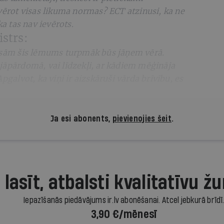
evērot visas likuma normas? ECT atzinusi, ka ne
ka tas nav ievērots.
istrs:
iesām šis lēmums turpmāk būs jāņem vērā.
jāpārdomā, vai līdzekļi, ar kādiem mēģināja
pgalvot, ka viņi ir aizskāruši vārda brīvību, es
Ja esi abonents,
pievienojies šeit
.
 lasīt, atbalsti kvalitatīvu žu
Iepazīšanās piedāvājums ir.lv abonēšanai. Atcel jebkurā brīdī
3,90 €/mēnesī