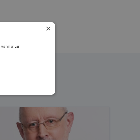
×
ī vienmēr var