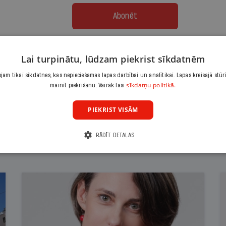
Abonēt
Citas abonēšanas iespējas meklē šeit
Lai turpinātu, lūdzam piekrist sīkdatnēm
am tikai sīkdatnes, kas nepieciešamas lapas darbībai un analītikai. Lapas kreisajā stūr
sīkdatņu politikā.
mainīt piekrišanu. Vairāk lasi
PIEKRIST VISĀM
RĀDĪT DETAĻAS