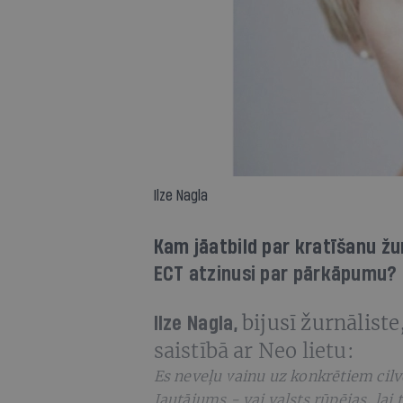
Ilze Nagla
Kam jāatbild par kratīšanu žur
ECT atzinusi par pārkāpumu?
bijusī žurnāliste
Ilze Nagla,
saistībā ar Neo lietu:
Es neveļu vainu uz konkrētiem cilv
Jautājums - vai valsts rūpējas, lai 