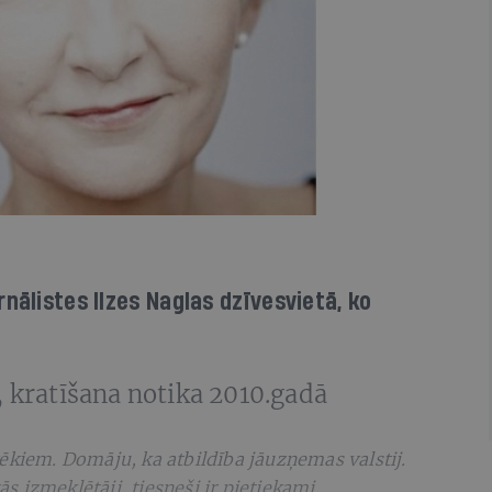
nālistes Ilzes Naglas dzīvesvietā, ko
, kratīšana notika 2010.gadā
ēkiem. Domāju, ka atbildība jāuzņemas valstij.
tās izmeklētāji, tiesneši ir pietiekami