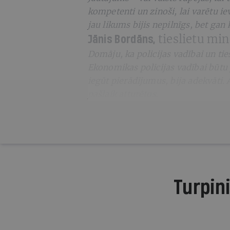
kompetenti un zinoši, lai varētu i
jau likums bijis nepilnīgs, bet gan 
tieslietu min
Jānis Bordāns,
Domāju, ka policijas vadībai un t
Ekonomikas policijas vadībai būtu 
iegūt pierādījumus, bija adekvāti. A
pašlaik atturētos.
Turpini