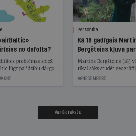
ze
Personība
«airBaltic»
Kā 18 gadīgais Marti
irīsies no defolta?
Bergšteins kļuva par
laika ziņu seju?
ditātes problēmas spiež
Martins Bergšteins (18) v
ltic lūgt palīdzību dārgo
tikai sāks studēt ģeogrāfi
āciju turētājiem, taču
bet viņa sacītajam jau uzt
JAKONE
AGNESE MEIERE
dēļ nebija kvoruma
tūkstošiem laika ziņu ska
nai. Vai lidsabiedrībai
Latvijā. Aiz dažām minū
 defolts, ja tā nespēs
televīzijas ēterā ir 11 gadi
ksāt augstos procentus,
uzcītīga darba, mammas
āpārskaita jau trīs dienas
atbalsts un drosme turpi
Vairāk rakstu
s nākamās sapulces
meteovērojumus arī tad, 
ta vidū?
šķiet, ka tie nevienam na
vajadzīgi