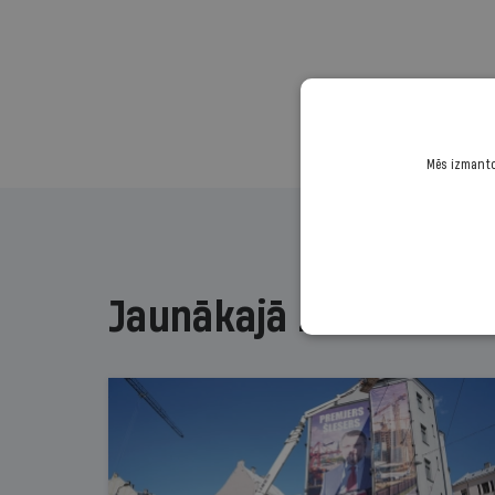
Mēs izmantoj
Jaunākajā žurnālā