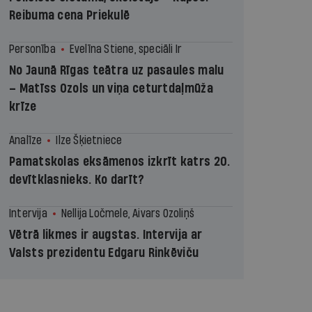
Reibuma cena Priekulē
Personība
Evelīna Stiene, speciāli Ir
No Jaunā Rīgas teātra uz pasaules malu
– Matīss Ozols un viņa ceturtdaļmūža
krīze
Analīze
Ilze Šķietniece
Pamatskolas eksāmenos izkrīt katrs 20.
devītklasnieks. Ko darīt?
Intervija
Nellija Ločmele, Aivars Ozoliņš
Vētrā likmes ir augstas. Intervija ar
Valsts prezidentu Edgaru Rinkēviču