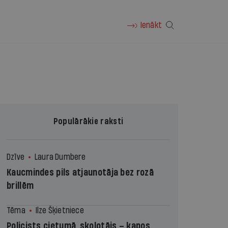
Ienākt
Populārākie raksti
Dzīve
Laura Dumbere
Kaucmindes pils atjaunotāja bez rozā
brillēm
Tēma
Ilze Šķietniece
Policists cietumā, skolotājs – kapos.