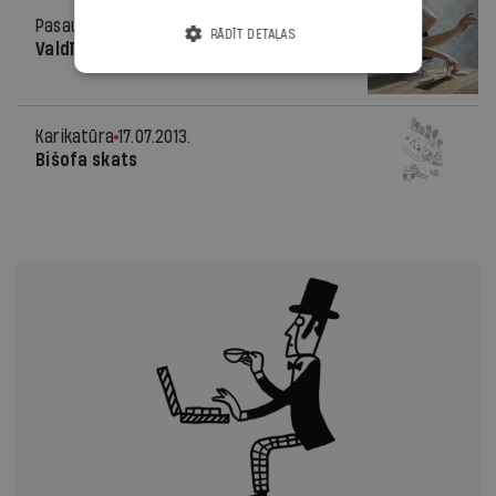
Pasaulē
17.07.2013.
RĀDĪT DETAĻAS
Valdību apmaksāti okšķeri
Karikatūra
17.07.2013.
Bišofa skats