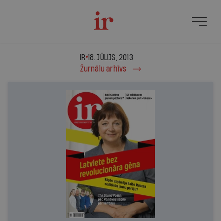
IR - 18. jūlijs, 2013
IR
18. JŪLIJS, 2013
Žurnālu arhīvs