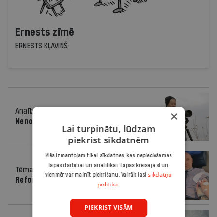
Ernests zīmē
ERNESTS KĻAVIŅŠ
Analīze
17.07.2013.
×
Nenosargāta, bet atjaunojama
Lai turpinātu, lūdzam
piekrist sīkdatnēm
Mēs izmantojam tikai sīkdatnes, kas nepieciešamas
lapas darbībai un analītikai. Lapas kreisajā stūrī
Tēma
17.07.2013.
sīkdatņu
vienmēr var mainīt piekrišanu. Vairāk lasi
Reformisti pārlej asinis
politikā.
PIEKRIST VISĀM