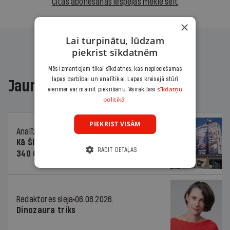
Citas abonēšanas iespējas meklē šeit
×
Lai turpinātu, lūdzam
piekrist sīkdatnēm
Mēs izmantojam tikai sīkdatnes, kas nepieciešamas
lapas darbībai un analītikai. Lapas kreisajā stūrī
Jaunākajā žurnālā
sīkdatņu
vienmēr var mainīt piekrišanu. Vairāk lasi
politikā.
PIEKRIST VISĀM
Analīze
06.08.2026.
Kā Šlesera partija palika nesodīta par
RĀDĪT DETAĻAS
340 000 vērtu reklāmas kampaņu
Redaktores sleja
06.08.2026.
Dinozaura triks