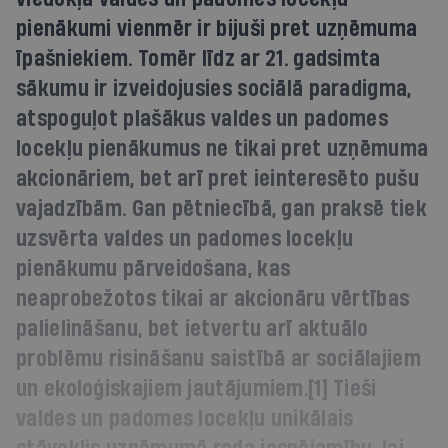
pienākumi vienmēr ir bijuši pret uzņēmuma
īpašniekiem. Tomēr līdz ar 21. gadsimta
sākumu ir izveidojusies sociālā paradigma,
atspoguļot plašākus valdes un padomes
locekļu pienākumus ne tikai pret uzņēmuma
akcionāriem, bet arī pret ieinteresēto pušu
vajadzībām. Gan pētniecībā, gan praksē tiek
uzsvērta valdes un padomes locekļu
pienākumu pārveidošana, kas
neaprobežotos tikai ar akcionāru vērtības
palielināšanu, bet ietvertu arī aktuālo
problēmu risināšanu saistībā ar sociālajiem
un ekoloģiskajiem jautājumiem.[1] Tieši
valdes un padomes locekļu unikālais