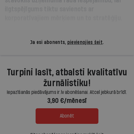
stāvoklis uzņēmumā rada iespējamību, lai
ilgtspējīgums tiktu savienots ar
korporatīvajiem mērķiem un to stratēģiju.
Ja esi abonents,
pievienojies šeit
.
Turpini lasīt, atbalsti kvalitatīvu
žurnālistiku!
Iepazīšanās piedāvājums ir.lv abonēšanai. Atcel jebkurā brīdī.
3,90 €/mēnesī
Abonēt