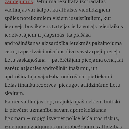
zaudējumus
. Pētījuma rezultātā izstrādātās
vadlīnijas var kalpot kā atbalsts vienlīdzīgiem
spēles noteikumiem visiem iesaistītajiem, kur
ieguvējs būs ikviens Latvijas iedzīvotājs. Vienlaikus
iedzīvotājiem ir jāapzinās, ka plašāka
apdrošināšanas aizsardzība ietekmēs pakalpojuma
cenu, tāpēc izaicinoša būs divu savstarpēji pretēju
lietu saskaņošana – patērētājam pieejama cena, lai
varētu atļauties apdrošināt īpašumu, un
apdrošinātāja vajadzība nodrošināt pietiekami
lielas finanšu rezerves, pieaugot atlīdzināmo lietu
skaitam.
Kamēr vadlīnijas top, mājokļa īpašniekiem būtiski
ir pievērst uzmanību savam apdrošināšanas
līgumam – rūpīgi izvērtēt polisē iekļautos riskus,
izņēmuma gadījumus un ierobežojumus atlīdzības