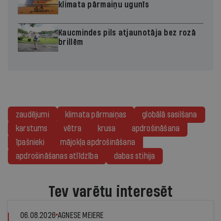
klimata pārmaiņu ugunīs
Kaucmindes pils atjaunotāja bez rozā
brillēm
zaudējumi
klimata pārmaiņas
globālā sasilšana
karstums
vētra
krusa
apdrošināšana
īpašnieki
mājokļa apdrošināšana
apdrošināšanas atlīdzība
dabas stihija
Tev varētu interesēt
06.08.2026
AGNESE MEIERE