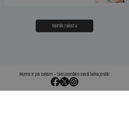
Vairāk rakstu
Mums ir pa ceļam — lasi jaunāko savā laika joslā!