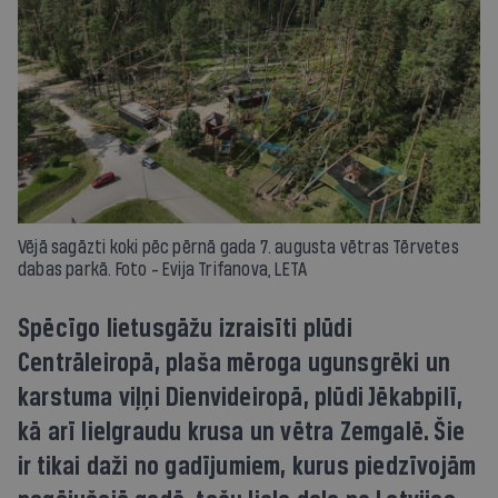
Vējā sagāzti koki pēc pērnā gada 7. augusta vētras Tērvetes
dabas parkā. Foto - Evija Trifanova, LETA
Spēcīgo lietusgāžu izraisīti plūdi
Centrāleiropā, plaša mēroga ugunsgrēki un
karstuma viļņi Dienvideiropā, plūdi Jēkabpilī,
kā arī lielgraudu krusa un vētra Zemgalē. Šie
ir tikai daži no gadījumiem, kurus piedzīvojām