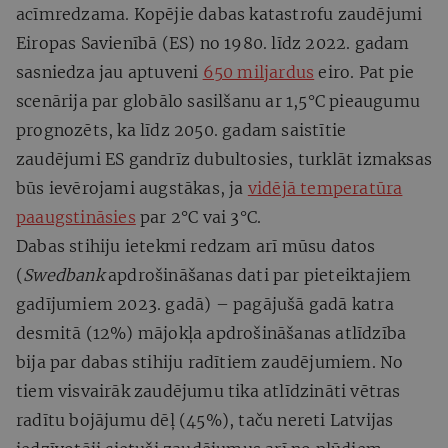
acīmredzama. Kopējie dabas katastrofu zaudējumi
Eiropas Savienībā (ES) no 1980. līdz 2022. gadam
sasniedza jau aptuveni
650 miljardus
eiro. Pat pie
scenārija par globālo sasilšanu ar 1,5°C pieaugumu
prognozēts, ka līdz 2050. gadam saistītie
zaudējumi ES gandrīz dubultosies, turklāt izmaksas
būs ievērojami augstākas, ja
vidējā temperatūra
paaugstināsies
par 2°C vai 3°C.
Dabas stihiju ietekmi redzam arī mūsu datos
(
Swedbank
apdrošināšanas dati par pieteiktajiem
gadījumiem 2023. gadā) – pagājušā gadā katra
desmitā (12%) mājokļa apdrošināšanas atlīdzība
bija par dabas stihiju radītiem zaudējumiem. No
tiem visvairāk zaudējumu tika atlīdzināti vētras
radītu bojājumu dēļ (45%), taču nereti Latvijas