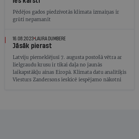
Ies karsti
Pēdējos gados piedzīvotās klimata izmaiņas ir
grūti nepamanīt
16.08.2023
LAURA DUMBERE
Jāsāk pierast
Latviju piemeklējusī 7. augusta postošā vētra ar
lielgraudu krusu ir tikai daļa no jaunās
laikapstākļu ainas Eiropā. Klimata datu analītiķis
Viesturs Zandersons ieskicē iespējamo nākotni