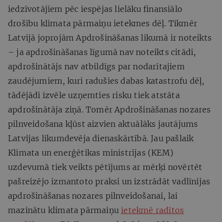
iedzīvotājiem pēc iespējas lielāku finansiālo
drošību klimata pārmaiņu ietekmes dēļ. Tikmēr
Latvijā joprojām Apdrošināšanas likumā ir noteikts
– ja apdrošināšanas līgumā nav noteikts citādi,
apdrošinātājs nav atbildīgs par nodarītajiem
zaudējumiem, kuri radušies dabas katastrofu dēļ,
tādējādi izvēle uzņemties risku tiek atstāta
apdrošinātāja ziņā. Tomēr Apdrošināšanas nozares
pilnveidošana kļūst aizvien aktuālāks jautājums
Latvijas likumdevēja dienaskārtībā. Jau pašlaik
Klimata un enerģētikas ministrijas (KEM)
uzdevumā tiek veikts pētījums ar mērķi novērtēt
pašreizējo izmantoto praksi un izstrādāt vadlīnijas
apdrošināšanas nozares pilnveidošanai, lai
mazinātu klimata pārmaiņu
ietekmē radītos