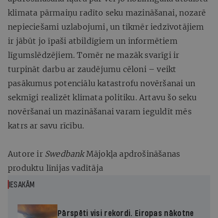
klimata pārmaiņu radīto seku mazināšanai, nozarē
nepieciešami uzlabojumi, un tikmēr iedzīvotājiem
ir jābūt jo īpaši atbildīgiem un informētiem
līgumslēdzējiem. Tomēr ne mazāk svarīgi ir
turpināt darbu ar zaudējumu cēloni – veikt
pasākumus potenciālu katastrofu novēršanai un
sekmīgi realizēt klimata politiku. Artavu šo seku
novēršanai un mazināšanai varam ieguldīt mēs
katrs ar savu rīcību.
Autore ir
Swedbank
Mājokļa apdrošināšanas
produktu līnijas vadītāja
IESAKĀM
Pārspēti visi rekordi. Eiropas nākotne