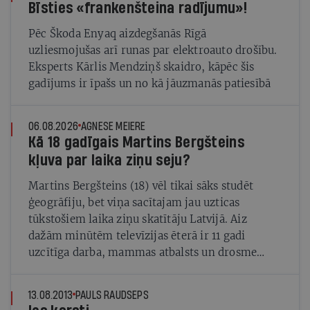
Bīsties «frankenšteina radījumu»!
Pēc Škoda Enyaq aizdegšanās Rīgā
uzliesmojušas arī runas par elektroauto drošību.
Eksperts Kārlis Mendziņš skaidro, kāpēc šis
gadījums ir īpašs un no kā jāuzmanās patiesībā
06.08.2026
AGNESE MEIERE
Kā 18 gadīgais Martins Bergšteins
kļuva par laika ziņu seju?
Martins Bergšteins (18) vēl tikai sāks studēt
ģeogrāfiju, bet viņa sacītajam jau uzticas
tūkstošiem laika ziņu skatītāju Latvijā. Aiz
dažām minūtēm televīzijas ēterā ir 11 gadi
uzcītīga darba, mammas atbalsts un drosme
turpināt meteovērojumus arī tad, kad šķiet, ka
tie nevienam nav vajadzīgi
13.08.2013
PAULS RAUDSEPS