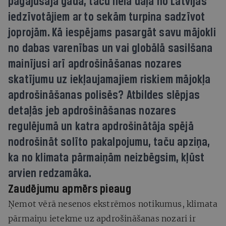
pagājušajā gadā, taču liela daļa no Latvijas
iedzīvotājiem ar to sekām turpina sadzīvot
joprojām. Kā iespējams pasargāt savu mājokli
no dabas varenības un vai globālā sasilšana
mainījusi arī apdrošināšanas nozares
skatījumu uz iekļaujamajiem riskiem mājokļa
apdrošināšanas polisēs? Atbildes slēpjas
detaļās jeb apdrošināšanas nozares
regulējumā un katra apdrošinātāja spējā
nodrošināt solīto pakalpojumu, taču apziņa,
ka no klimata pārmaiņām neizbēgsim, kļūst
arvien redzamāka.
Zaudējumu apmērs pieaug
Ņemot vērā nesenos ekstrēmos notikumus, klimata
pārmaiņu ietekme uz apdrošināšanas nozari ir