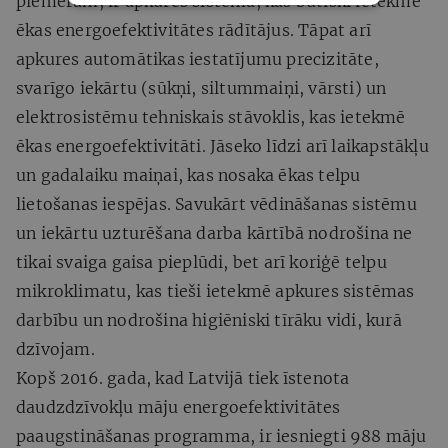
piemēram, ir apkures sistēma, kas būtiski ietekmē
ēkas energoefektivitātes rādītājus. Tāpat arī
apkures automātikas iestatījumu precizitāte,
svarīgo iekārtu (sūkņi, siltummaiņi, vārsti) un
elektrosistēmu tehniskais stāvoklis, kas ietekmē
ēkas energoefektivitāti. Jāseko līdzi arī laikapstākļu
un gadalaiku maiņai, kas nosaka ēkas telpu
lietošanas iespējas. Savukārt vēdināšanas sistēmu
un iekārtu uzturēšana darba kārtībā nodrošina ne
tikai svaiga gaisa pieplūdi, bet arī koriģē telpu
mikroklimatu, kas tieši ietekmē apkures sistēmas
darbību un nodrošina higiēniski tīrāku vidi, kurā
dzīvojam.
Kopš 2016. gada, kad Latvijā tiek īstenota
daudzdzīvokļu māju energoefektivitātes
paaugstināšanas programma, ir iesniegti 988 māju