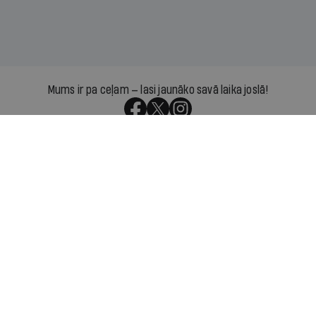
Mums ir pa ceļam — lasi jaunāko savā laika joslā!
Par IR
Manifests