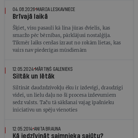
04.08.2026
MARIJA LESKAVNIECE
Brīvajā laikā
Šķiet, visu pasauli kā lina jūras dvielis, kas
smaržo pēc bērnības, pārklājusi nostalģija.
Tikmēr laiks cenšas izraut no rokām lietas, kas
vairs nav piederīgas mūsdienām
12.05.2024
MĀRTIŅŠ GALENIEKS
Siltāk un lētāk
Siltināt daudzdzīvokļu ēku ir izdevīgi, draudzīgi
videi, un lielu daļu no šī procesa izdevumiem
sedz valsts. Taču tā sākšanai vajag īpašnieku
iniciatīvu un spēju vienoties
12.05.2014
ANITA BRAUNA
Kā iedzīvināt saimnieka sajūtu?