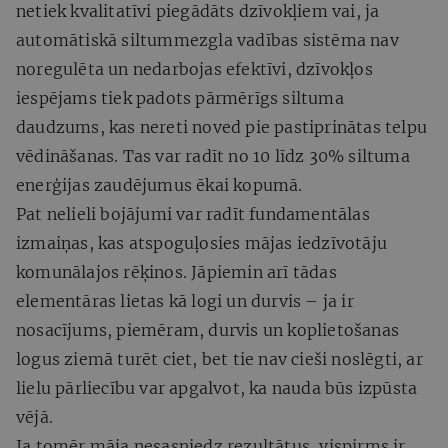
netiek kvalitatīvi piegādāts dzīvokļiem vai, ja
automātiskā siltummezgla vadības sistēma nav
noregulēta un nedarbojas efektīvi, dzīvokļos
iespējams tiek padots pārmērīgs siltuma
daudzums, kas nereti noved pie pastiprinātas telpu
vēdināšanas. Tas var radīt no 10 līdz 30% siltuma
enerģijas zaudējumus ēkai kopumā.
Pat nelieli bojājumi var radīt fundamentālas
izmaiņas, kas atspoguļosies mājas iedzīvotāju
komunālajos rēķinos. Jāpiemin arī tādas
elementāras lietas kā logi un durvis – ja ir
nosacījums, piemēram, durvis un koplietošanas
logus ziemā turēt ciet, bet tie nav cieši noslēgti, ar
lielu pārliecību var apgalvot, ka nauda būs izpūsta
vējā.
Ja tomēr māja nesasniedz rezultātus, vispirms ir