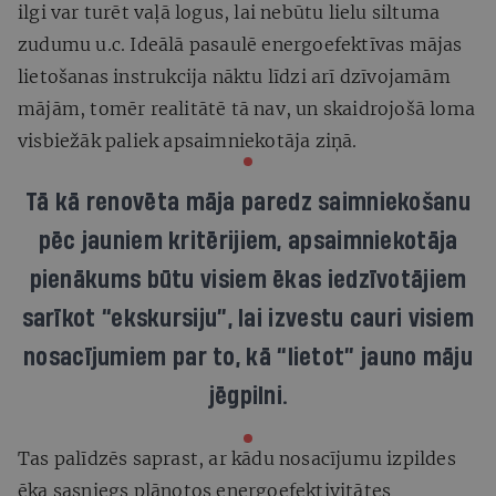
ilgi var turēt vaļā logus, lai nebūtu lielu siltuma
zudumu u.c. Ideālā pasaulē energoefektīvas mājas
lietošanas instrukcija nāktu līdzi arī dzīvojamām
mājām, tomēr realitātē tā nav, un skaidrojošā loma
visbiežāk paliek apsaimniekotāja ziņā.
Tā kā renovēta māja paredz saimniekošanu
pēc jauniem kritērijiem, apsaimniekotāja
pienākums būtu visiem ēkas iedzīvotājiem
sarīkot “ekskursiju”, lai izvestu cauri visiem
nosacījumiem par to, kā “lietot” jauno māju
jēgpilni.
Tas palīdzēs saprast, ar kādu nosacījumu izpildes
ēka sasniegs plānotos energoefektivitātes