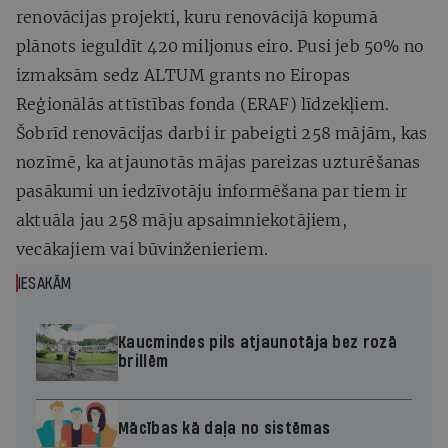
renovācijas projekti, kuru renovācijā kopumā
plānots ieguldīt 420 miljonus eiro. Pusi jeb 50% no
izmaksām sedz ALTUM grants no Eiropas
Reģionālās attīstības fonda (ERAF) līdzekļiem.
Šobrīd renovācijas darbi ir pabeigti 258 mājām, kas
nozīmē, ka atjaunotās mājas pareizas uzturēšanas
pasākumi un iedzīvotāju informēšana par tiem ir
aktuāla jau 258 māju apsaimniekotājiem,
vecākajiem vai būvinženieriem.
IESAKĀM
Kaucmindes pils atjaunotāja bez rozā
brillēm
Mācības kā daļa no sistēmas