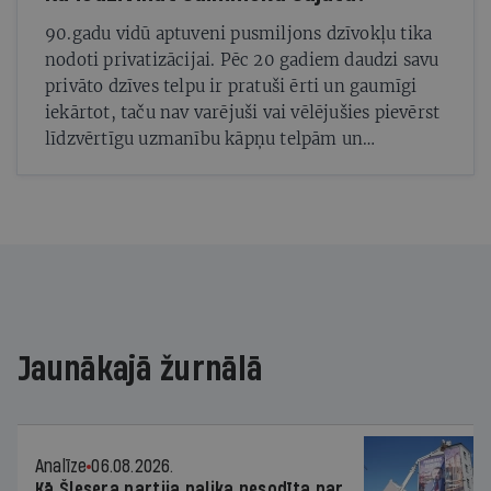
90.gadu vidū aptuveni pusmiljons dzīvokļu tika
nodoti privatizācijai. Pēc 20 gadiem daudzi savu
privāto dzīves telpu ir pratuši ērti un gaumīgi
iekārtot, taču nav varējuši vai vēlējušies pievērst
līdzvērtīgu uzmanību kāpņu telpām un
pagalmiem. Daudzi uzskata, ka aiz viņu dzīvokļa
sliekšņa notiekošais uz viņiem neattiecas. Taču
bez efektīvas sadarbības ar pārējiem īpašniekiem
arī katram atsevišķam dzīvokļa saimniekam agri
vai vēlu radīsies aizvien lielākas problēmas. Šajā
žurnāla sadaļā apskatām dažādus kopējā
īpašuma apsaimniekošanas risinājumus
Jaunākajā žurnālā
Analīze
06.08.2026.
Kā Šlesera partija palika nesodīta par