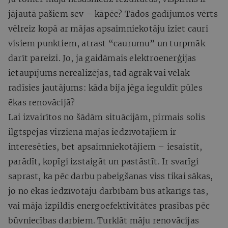
jājautā pašiem sev – kāpēc? Tādos gadījumos vērts
vēlreiz kopā ar mājas apsaimniekotāju iziet cauri
visiem punktiem, atrast “caurumu” un turpmāk
darīt pareizi. Jo, ja gaidāmais elektroenerģijas
ietaupījums nerealizējas, tad agrāk vai vēlāk
radīsies jautājums: kāda bija jēga ieguldīt pūles
ēkas renovācijā?
Lai izvairītos no šādām situācijām, pirmais solis
ilgtspējas virzienā mājas iedzīvotājiem ir
interesēties, bet apsaimniekotājiem – iesaistīt,
parādīt, kopīgi izstaigāt un pastāstīt. Ir svarīgi
saprast, ka pēc darbu pabeigšanas viss tikai sākas,
jo no ēkas iedzīvotāju darbībām būs atkarīgs tas,
vai māja izpildīs energoefektivitātes prasības pēc
būvniecības darbiem. Turklāt māju renovācijas