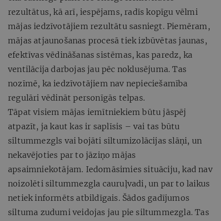
rezultātus, kā arī, iespējams, radīs kopīgu vēlmi
mājas iedzīvotājiem rezultātu sasniegt. Piemēram,
mājas atjaunošanas procesā tiek izbūvētas jaunas,
efektīvas vēdināšanas sistēmas, kas paredz, ka
ventilācija darbojas jau pēc noklusējuma. Tas
nozīmē, ka iedzīvotājiem nav nepieciešamība
regulāri vēdināt personīgās telpas.
Tāpat visiem mājas iemītniekiem būtu jāspēj
atpazīt, ja kaut kas ir saplīsis – vai tas būtu
siltummezgls vai bojāti siltumizolācijas slāņi, un
nekavējoties par to jāziņo mājas
apsaimniekotājam. Iedomāsimies situāciju, kad nav
noizolēti siltummezgla cauruļvadi, un par to laikus
netiek informēts atbildīgais. Šādos gadījumos
siltuma zudumi veidojas jau pie siltummezgla. Tas