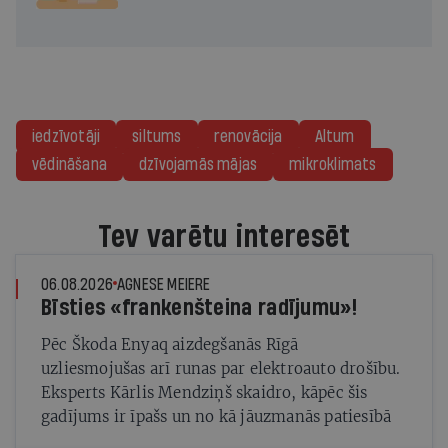
iedzīvotāji
siltums
renovācija
Altum
vēdināšana
dzīvojamās mājas
mikroklimats
Tev varētu interesēt
06.08.2026
AGNESE MEIERE
Bīsties «frankenšteina radījumu»!
Pēc Škoda Enyaq aizdegšanās Rīgā
uzliesmojušas arī runas par elektroauto drošību.
Eksperts Kārlis Mendziņš skaidro, kāpēc šis
gadījums ir īpašs un no kā jāuzmanās patiesībā