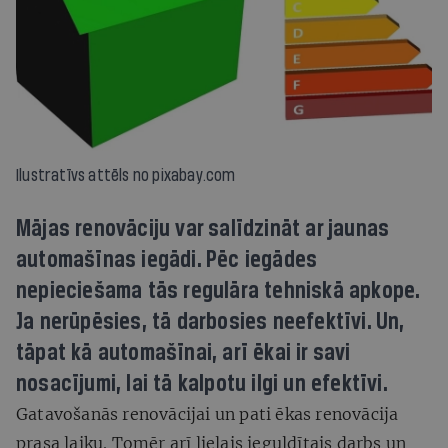
Ilustratīvs attēls no pixabay.com
Mājas renovāciju var salīdzināt ar jaunas
automašīnas iegādi. Pēc iegādes
nepieciešama tās regulāra tehniskā apkope.
Ja nerūpēsies, tā darbosies neefektīvi. Un,
tāpat kā automašīnai, arī ēkai ir savi
nosacījumi, lai tā kalpotu ilgi un efektīvi.
Gatavošanās renovācijai un pati ēkas renovācija
prasa laiku. Tomēr arī lielais ieguldītais darbs un