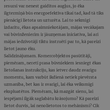
resursi var nenest gaidītos augļus, jo ēka
ilgtermiņā būs energoefektīva tikai tad, kad tā tiks
pienācīgi lietota un uzturēta. Lai to sekmīgi
izdarītu, ēkas apsaimniekotājam, mājas vecākajam
vai būvinženierim ir jāuzņemas iniciatīva, lai arī
mājas iedzīvotāji tiktu instruēti par to, kā pareizi
lietot jauno ēku.
Salīdzinājumam. Komercobjektos pasūtītāji,
piemēram, nereti prasa būvniekiem iesniegt ēkas
lietošanas instrukciju, kas ietver daudz svarīgu
momentu, kam varbūt ikdienā netiek pievērsta
uzmanība, bet kas ir svarīgi, lai ēka veiksmīgi
ekspluatētos. Piemēram, kā mazgāt sienu, lai
iespējami ilgāk saglabātu krāsojumu? Kā pareizi
lietot durvis, lai nenolietotos to mehānismi? Cik