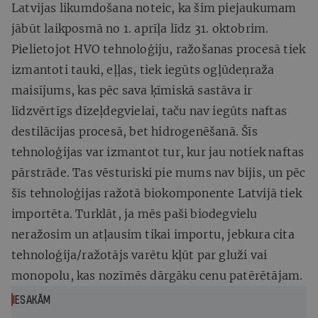
Latvijas likumdošana noteic, ka šim piejaukumam
jābūt laikposmā no 1. aprīļa līdz 31. oktobrim.
Pielietojot HVO tehnoloģiju, ražošanas procesā tiek
izmantoti tauki, eļļas, tiek iegūts ogļūdeņraža
maisījums, kas pēc sava ķīmiskā sastāva ir
līdzvērtīgs dīzeļdegvielai, taču nav iegūts naftas
destilācijas procesā, bet hidrogenēšanā. Šīs
tehnoloģijas var izmantot tur, kur jau notiek naftas
pārstrāde. Tas vēsturiski pie mums nav bijis, un pēc
šīs tehnoloģijas ražotā biokomponente Latvijā tiek
importēta. Turklāt, ja mēs paši biodegvielu
neražosim un atļausim tikai importu, jebkura cita
tehnoloģija/ražotājs varētu kļūt par gluži vai
monopolu, kas nozīmēs dārgāku cenu patērētājam.
IESAKĀM