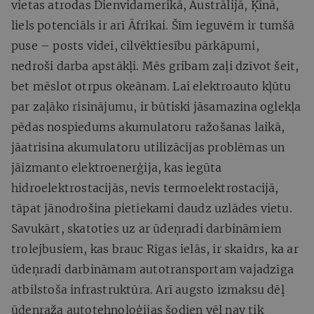
vietas atrodas Dienvidamerikā, Austrālijā, Ķīnā,
liels potenciāls ir arī Āfrikai. Šīm ieguvēm ir tumšā
puse – posts videi, cilvēktiesību pārkāpumi,
nedroši darba apstākļi. Mēs gribam zaļi dzīvot šeit,
bet mēslot otrpus okeānam. Lai elektroauto kļūtu
par zaļāko risinājumu, ir būtiski jāsamazina oglekļa
pēdas nospiedums akumulatoru ražošanas laikā,
jāatrisina akumulatoru utilizācijas problēmas un
jāizmanto elektroenerģija, kas iegūta
hidroelektrostacijās, nevis termoelektrostacijā,
tāpat jānodrošina pietiekami daudz uzlādes vietu.
Savukārt, skatoties uz ar ūdeņradi darbināmiem
trolejbusiem, kas brauc Rīgas ielās, ir skaidrs, ka ar
ūdeņradi darbināmam autotransportam vajadzīga
atbilstoša infrastruktūra. Arī augsto izmaksu dēļ
ūdeņraža autotehnoloģijas šodien vēl nav tik