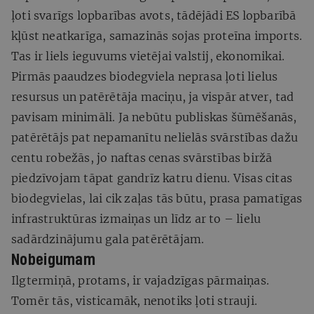
ļoti svarīgs lopbarības avots, tādējādi ES lopbarībā
kļūst neatkarīga, samazinās sojas proteīna imports.
Tas ir liels ieguvums vietējai valstij, ekonomikai.
Pirmās paaudzes biodegviela neprasa ļoti lielus
resursus un patērētāja maciņu, ja vispār atver, tad
pavisam minimāli. Ja nebūtu publiskas šūmēšanās,
patērētājs pat nepamanītu nelielās svārstības dažu
centu robežās, jo naftas cenas svārstības biržā
piedzīvojam tāpat gandrīz katru dienu. Visas citas
biodegvielas, lai cik zaļas tās būtu, prasa pamatīgas
infrastruktūras izmaiņas un līdz ar to – lielu
sadārdzinājumu gala patērētājam.
Nobeigumam
Ilgtermiņā, protams, ir vajadzīgas pārmaiņas.
Tomēr tās, visticamāk, nenotiks ļoti strauji.