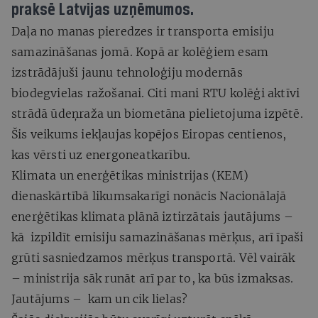
praksē Latvijas uzņēmumos.
Daļa no manas pieredzes ir transporta emisiju
samazināšanas jomā. Kopā ar kolēģiem esam
izstrādājuši jaunu tehnoloģiju modernās
biodegvielas ražošanai. Citi mani RTU kolēģi aktīvi
strādā ūdeņraža un biometāna pielietojuma izpētē.
Šis veikums iekļaujas kopējos Eiropas centienos,
kas vērsti uz energoneatkarību.
Klimata un enerģētikas ministrijas (KEM)
dienaskārtībā likumsakarīgi nonācis Nacionālajā
enerģētikas klimata plānā iztirzātais jautājums –
kā izpildīt emisiju samazināšanas mērķus, arī īpaši
grūti sasniedzamos mērķus transportā. Vēl vairāk
– ministrija sāk runāt arī par to, ka būs izmaksas.
Jautājums – kam un cik lielas?