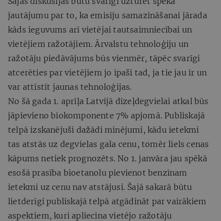
Šajās diskusijās būtu svarīgi uzturēt spēkā
jautājumu par to, ka emisiju samazināšanai jārada
kāds ieguvums arī vietējai tautsaimniecībai un
vietējiem ražotājiem. Ārvalstu tehnoloģiju un
ražotāju piedāvājums būs vienmēr, tāpēc svarīgi
atcerēties par vietējiem jo īpaši tad, ja tie jau ir un
var attīstīt jaunas tehnoloģijas.
No šā gada 1. aprīļa Latvijā dīzeļdegvielai atkal būs
jāpievieno biokomponente 7% apjomā. Publiskajā
telpā izskanējuši dažādi minējumi, kādu ietekmi
tas atstās uz degvielas gala cenu, tomēr liels cenas
kāpums netiek prognozēts. No 1. janvāra jau spēkā
esošā prasība bioetanolu pievienot benzīnam
ietekmi uz cenu nav atstājusi. Šajā sakarā būtu
lietderīgi publiskajā telpā atgādināt par vairākiem
aspektiem, kuri apliecina vietējo ražotāju