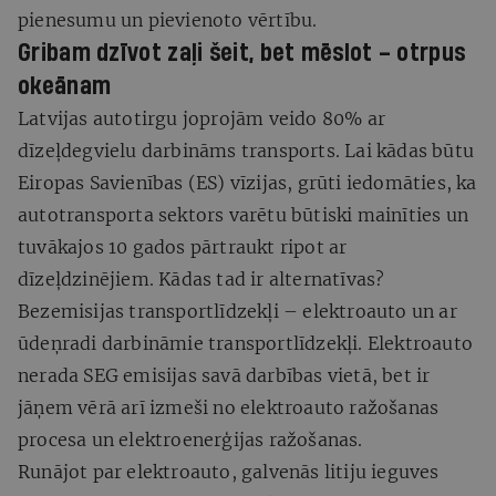
pienesumu un pievienoto vērtību.
Gribam dzīvot zaļi šeit, bet mēslot – otrpus
okeānam
Latvijas autotirgu joprojām veido 80% ar
dīzeļdegvielu darbināms transports. Lai kādas būtu
Eiropas Savienības (ES) vīzijas, grūti iedomāties, ka
autotransporta sektors varētu būtiski mainīties un
tuvākajos 10 gados pārtraukt ripot ar
dīzeļdzinējiem. Kādas tad ir alternatīvas?
Bezemisijas transportlīdzekļi – elektroauto un ar
ūdeņradi darbināmie transportlīdzekļi. Elektroauto
nerada SEG emisijas savā darbības vietā, bet ir
jāņem vērā arī izmeši no elektroauto ražošanas
procesa un elektroenerģijas ražošanas.
Runājot par elektroauto, galvenās litiju ieguves