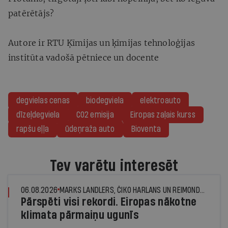
patērētājs?
Autore ir RTU Ķīmijas un ķīmijas tehnoloģijas
institūta vadošā pētniece un docente
degvielas cenas
biodegviela
elektroauto
dīzeļdegviela
CO2 emisija
Eiropas zaļais kurss
rapšu eļļa
ūdeņraža auto
Bioventa
Tev varētu interesēt
06.08.2026
MARKS LANDLERS, ČIKO HARLANS UN REIMONDS DŽUNS, © THE NEW YORK TIMES NEWS SERVICE
Pārspēti visi rekordi. Eiropas nākotne
klimata pārmaiņu ugunīs