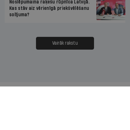
Noslēpumaina raķešu rūpnīca Latvijā.
Kas stāv aiz vērienīgā priekšvēlēšanu
solījuma?
Vairāk rakstu
Mums ir pa ceļam — lasi jaunāko savā laika joslā!