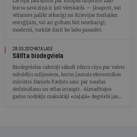
Latvijai jautājums par Eiropas uzņemto zaļo
kursu savā ziņā ir ļoti vienkāršs — jāsaprot, vai
vēlamies palikt atkarīgi no Krievijas fosilajām
enerģijām, vai arī gribam būt neatkarīgi,
moderni, turklāt darīt ko labu pasaulei.
28.03.2012
INTA LASE
Sālīta biodegviela
Biodegvielas ražotāji sākuši niknu cīņu par valsts
subsīdiju miljoniem, kurus jaunais ekonomikas
ministrs Daniels Pavļuts sauc par naudas
dedzināšanu un vēlas ietaupīt. Aizvadītajos
gados nodokļu maksātāji «zaļajā» degvielā jau
ieguldījuši 67 miljonus latu, taču tirgus
apstākļos šī nozare nespēj izdzīvot