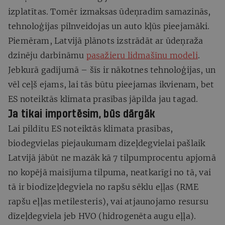
izplatītas. Tomēr izmaksas ūdeņradim samazinās,
tehnoloģijas pilnveidojas un auto kļūs pieejamāki.
Piemēram, Latvijā plānots izstrādāt ar ūdeņraža
dzinēju darbināmu
pasažieru lidmašīnu modeli
.
Jebkurā gadījumā – šīs ir nākotnes tehnoloģijas, un
vēl ceļš ejams, lai tās būtu pieejamas ikvienam, bet
ES noteiktās klimata prasības jāpilda jau tagad.
Ja tikai importēsim, būs dārgāk
Lai pildītu ES noteiktās klimata prasības,
biodegvielas piejaukumam dīzeļdegvielai pašlaik
Latvijā jābūt ne mazāk kā 7 tilpumprocentu apjomā
no kopējā maisījuma tilpuma, neatkarīgi no tā, vai
tā ir biodīzeļdegviela no rapšu sēklu eļļas (RME
rapšu eļļas metilesteris), vai atjaunojamo resursu
dīzeļdegviela jeb HVO (hidrogenēta augu eļļa).