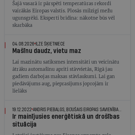
Šajā vasarā ir pārspēti temperatūras rekordi
vairākās Eiropas valstīs. Plosās milzīgi mežu
ugunsgrēki. Eksperti brīdina: nākotne būs vēl
skarbāka
04.08.2026
ILZE ŠĶIETNIECE
Mašīnu daudz, vietu maz
Lai mazinātu satiksmes intensitāti un veicinātu
ātrāku automašīnu apriti stāvvietās, Rīgā jau
gadiem darbojas maksas stāvlaukumi. Lai gan
piedāvājums aug, pieprasījums joprojām ir
lielāks
19.12.2022
ANDRIS PIEBALGS, BIJUŠAIS EIROPAS SAVIENĪBAS ENERĢĒTIKAS KOMISĀRS
Ir mainījusies enerģētiskā un drošības
situācija