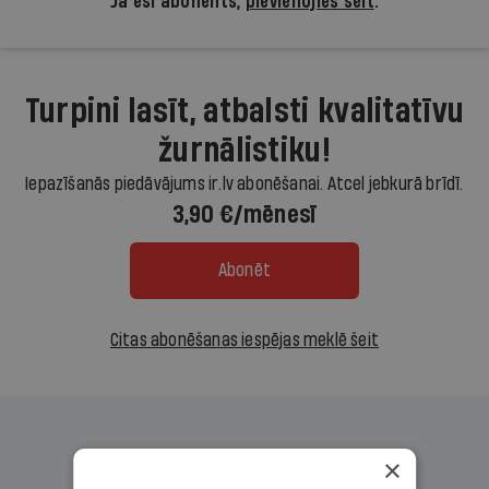
Ja esi abonents,
pievienojies šeit
.
Turpini lasīt, atbalsti kvalitatīvu
žurnālistiku!
Iepazīšanās piedāvājums ir.lv abonēšanai. Atcel jebkurā brīdī.
3,90 €/mēnesī
Abonēt
Citas abonēšanas iespējas meklē šeit
×