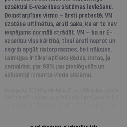
uzsākusi E-veselības sistēmas ieviešanu.
Domstarpības virmo — ārsti protestē, VM
uzstāda ultimātus, ārsti saka, ka ar to nav
iespējams normāli strādāt, VM — ka ar E-
veselību viss kārtībā, tikai ārsti neprot un
negrib apgūt datorprasmes, bet nāksies.
Laimīgas ir tikai aptieku ķēdes, kuras, ja
nemaldos, par 99% jau pieslēgušās un
veiksmīgi izmanto viedo sistēmu.
Galu galā, VM 10 gadu laikā E-veselības izstrādē ir
"apguvusi" vismaz 14,5 miljonus Latvijas nodokļu
maksātāju un ES fondu naudas. Kā ir patiesībā un
kuram taisnība?