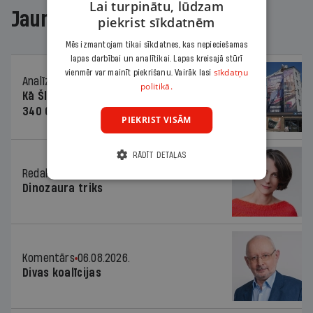
Lai turpinātu, lūdzam
Jaunākajā žurnālā
piekrist sīkdatnēm
Mēs izmantojam tikai sīkdatnes, kas nepieciešamas
lapas darbībai un analītikai. Lapas kreisajā stūrī
sīkdatņu
vienmēr var mainīt piekrišanu. Vairāk lasi
Analīze
06.08.2026.
politikā.
Kā Šlesera partija palika nesodīta par
340 000 vērtu reklāmas kampaņu
PIEKRIST VISĀM
RĀDĪT DETAĻAS
Redaktores sleja
06.08.2026.
Dinozaura triks
Komentārs
06.08.2026.
Divas koalīcijas