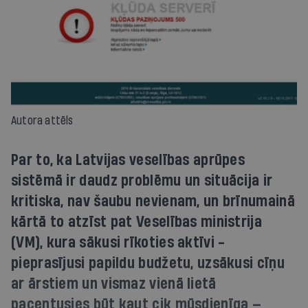
Autora attēls
Par to, ka Latvijas veselības aprūpes
sistēmā ir daudz problēmu un situācija ir
kritiska, nav šaubu nevienam, un brīnumainā
kārtā to atzīst pat Veselības ministrija
(VM), kura sākusi rīkoties aktīvi -
pieprasījusi papildu budžetu, uzsākusi cīņu
ar ārstiem un vismaz vienā lietā
pacentusies būt kaut cik mūsdienīga —