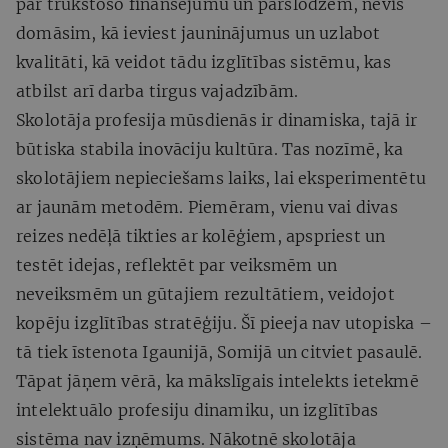
par trūkstošo finansējumu un pārslodzēm, nevis
domāsim, kā ieviest jauninājumus un uzlabot
kvalitāti, kā veidot tādu izglītības sistēmu, kas
atbilst arī darba tirgus vajadzībām.
Skolotāja profesija mūsdienās ir dinamiska, tajā ir
būtiska stabila inovāciju kultūra. Tas nozīmē, ka
skolotājiem nepieciešams laiks, lai eksperimentētu
ar jaunām metodēm. Piemēram, vienu vai divas
reizes nedēļā tikties ar kolēģiem, apspriest un
testēt idejas, reflektēt par veiksmēm un
neveiksmēm un gūtajiem rezultātiem, veidojot
kopēju izglītības stratēģiju. Šī pieeja nav utopiska –
tā tiek īstenota Igaunijā, Somijā un citviet pasaulē.
Tāpat jāņem vērā, ka mākslīgais intelekts ietekmē
intelektuālo profesiju dinamiku, un izglītības
sistēma nav izņēmums. Nākotnē skolotāja