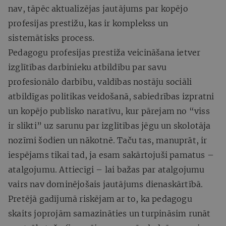
nav, tāpēc aktualizējas jautājums par kopējo
profesijas prestižu, kas ir komplekss un
sistemātisks process.
Pedagogu profesijas prestiža veicināšana ietver
izglītības darbinieku atbildību par savu
profesionālo darbību, valdības nostāju sociāli
atbildīgas politikas veidošanā, sabiedrības izpratni
un kopējo publisko naratīvu, kur pārejam no “viss
ir slikti” uz sarunu par izglītības jēgu un skolotāja
nozīmi šodien un nākotnē. Taču tas, manuprāt, ir
iespējams tikai tad, ja esam sakārtojuši pamatus –
atalgojumu. Attiecīgi – lai bažas par atalgojumu
vairs nav dominējošais jautājums dienaskārtībā.
Pretējā gadījumā riskējam ar to, ka pedagogu
skaits joprojām samazināties un turpināsim runāt