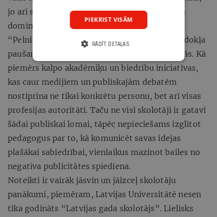
jo arī sabiedrība ir kļuvusi egalitārāka, un tajā
PIEKRIST VISĀM
dominē nopelnītās autoritātes princips.
“Pelnīt” autoritāti nozīmētu profesionāla viedokļa
RĀDĪT DETAĻAS
paušanu un aktīvu dalību sabiedrības diskusijās. Kā
piemērs kalpo akadēmiķu un biedrību iniciatīvas,
kas caur medijiem un publiskajām debatēm
nostiprina ne tikai konkrētu personu, bet arī visas
profesijas autoritāti. Taču ne visi skolotāji ir gatavi
šādai publiskai lomai, tāpēc nepieciešams izglītot
pedagogus par to, kā komunicēt savas idejas
plašākai sabiedrībai, vienlaikus mazinot bailes no
negatīva publicitātes spiediena.
Noteikti ir vairāk jāsvin un jāizceļ skolotāju
panākumi, piemēram, Latvijas Universitātē nesen
tika godināts “Latvijas gada skolotājs”. Lielisks