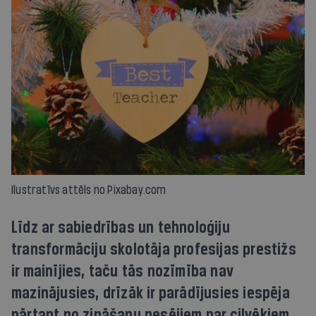
Ilustratīvs attēls no Pixabay.com
Līdz ar sabiedrības un tehnoloģiju
transformāciju skolotāja profesijas prestižs
ir mainījies, taču tās nozīmība nav
mazinājusies, drīzāk ir parādījusies iespēja
pārtapt no zināšanu nesējiem par cilvēkiem,