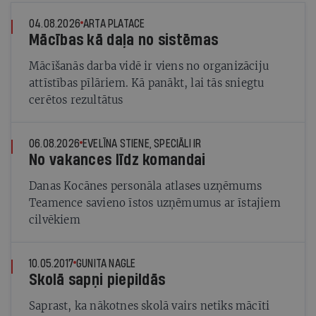
04.08.2026
ARTA PLATACE
Mācības kā daļa no sistēmas
Mācīšanās darba vidē ir viens no organizāciju
attīstības pīlāriem. Kā panākt, lai tās sniegtu
cerētos rezultātus
06.08.2026
EVELĪNA STIENE, SPECIĀLI IR
No vakances līdz komandai
Danas Kocānes personāla atlases uzņēmums
Teamence savieno īstos uzņēmumus ar īstajiem
cilvēkiem
10.05.2017
GUNITA NAGLE
Skolā sapņi piepildās
Saprast, ka nākotnes skolā vairs netiks mācīti