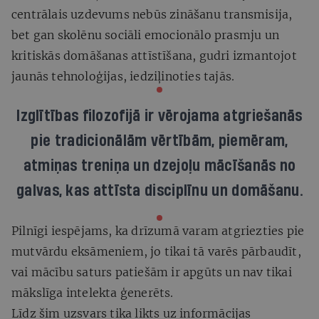
centrālais uzdevums nebūs zināšanu transmisija,
bet gan skolēnu sociāli emocionālo prasmju un
kritiskās domāšanas attīstīšana, gudri izmantojot
jaunās tehnoloģijas, iedziļinoties tajās.
Izglītības filozofijā ir vērojama atgriešanās
pie tradicionālām vērtībām, piemēram,
atmiņas treniņa un dzejoļu mācīšanās no
galvas, kas attīsta disciplīnu un domāšanu.
Pilnīgi iespējams, ka drīzumā varam atgriezties pie
mutvārdu eksāmeniem, jo tikai tā varēs pārbaudīt,
vai mācību saturs patiešām ir apgūts un nav tikai
mākslīga intelekta ģenerēts.
Līdz šim uzsvars tika likts uz informācijas