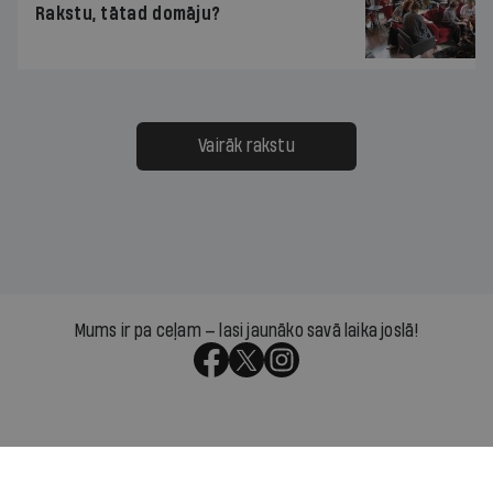
Rakstu, tātad domāju?
Vairāk rakstu
Mums ir pa ceļam — lasi jaunāko savā laika joslā!