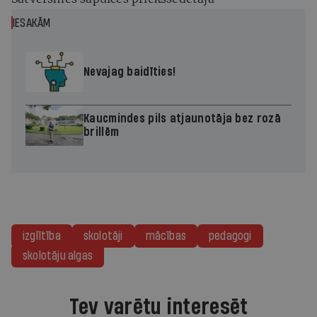
IESAKĀM
Nevajag baidīties!
Kaucmindes pils atjaunotāja bez rozā
brillēm
izglītība
skolotāji
mācības
pedagogi
skolotāju algas
Tev varētu interesēt