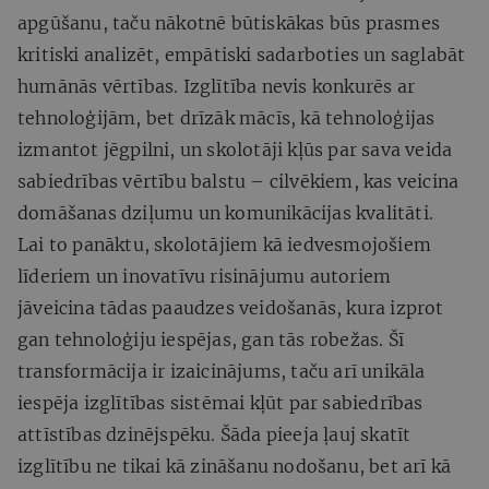
apgūšanu, taču nākotnē būtiskākas būs prasmes
kritiski analizēt, empātiski sadarboties un saglabāt
humānās vērtības. Izglītība nevis konkurēs ar
tehnoloģijām, bet drīzāk mācīs, kā tehnoloģijas
izmantot jēgpilni, un skolotāji kļūs par sava veida
sabiedrības vērtību balstu – cilvēkiem, kas veicina
domāšanas dziļumu un komunikācijas kvalitāti.
Lai to panāktu, skolotājiem kā iedvesmojošiem
līderiem un inovatīvu risinājumu autoriem
jāveicina tādas paaudzes veidošanās, kura izprot
gan tehnoloģiju iespējas, gan tās robežas. Šī
transformācija ir izaicinājums, taču arī unikāla
iespēja izglītības sistēmai kļūt par sabiedrības
attīstības dzinējspēku. Šāda pieeja ļauj skatīt
izglītību ne tikai kā zināšanu nodošanu, bet arī kā