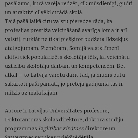
pasākums, kurā varēja redzēt, cik mūsdienīgi, gudri
un atraktīvi cilvēki strādā skolā.
Tajā pašā laikā citu valstu pieredze rāda, ka
profesijas prestiža veicināšanā svarīga loma ir arī
valstij, turklāt ne tikai piešķirot budžeta līdzekļus
atalgojumam. Piemēram, Somijā valsts līmenī
aktīvi tiek popularizēts skolotāja tēls, lai veicinātu
uzticību skolotāju darbam un kompetencēm. Bet
atkal – to Latvijā varētu darīt tad, ja mums būtu
sakārtoti paši pamati, jo pretējā gadījumā tas ir
milzis uz māla kājām.
Autore ir Latvijas Universitātes profesore,
Doktorantūras skolas direktore, doktora studiju
programmas
Izglītības zinātnes
direktore un
Satversmes sapulces priekšsēdētāja