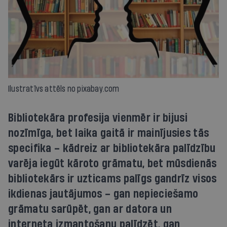
Ilustratīvs attēls no pixabay.com
Bibliotekāra profesija vienmēr ir bijusi
nozīmīga, bet laika gaitā ir mainījusies tās
specifika – kādreiz ar bibliotekāra palīdzību
varēja iegūt kāroto grāmatu, bet mūsdienās
bibliotekārs ir uzticams palīgs gandrīz visos
ikdienas jautājumos – gan nepieciešamo
grāmatu sarūpēt, gan ar datora un
interneta izmantošanu palīdzēt, gan