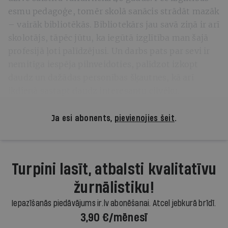
esmu pedagoģe, tomēr skolā sanācis strādāt mazāk
– vairāk bibliotēkās. Bibliotekārs jau savā ziņā ir arī
skolotājs, tāpēc jūtu, ka iegūtā izglītība man šajā
profesijā ļoti palīdzējusi. Un darbs pats par sevi ir
nemitīga iespēja pilnveidoties, palīdzot izkopt
daudz un dažādas personības šķautnes, kā arī
ikdienā sastapt daudz interesantu cilvēku.
Ja esi abonents,
pievienojies šeit
.
Turpini lasīt, atbalsti kvalitatīvu
žurnālistiku!
Iepazīšanās piedāvājums ir.lv abonēšanai. Atcel jebkurā brīdī.
3,90 €/mēnesī