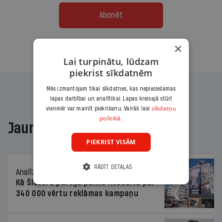
Abonēt
×
Citas abonēšanas iespējas meklē šeit
Lai turpinātu, lūdzam
piekrist sīkdatnēm
Mēs izmantojam tikai sīkdatnes, kas nepieciešamas
lapas darbībai un analītikai. Lapas kreisajā stūrī
sīkdatņu
vienmēr var mainīt piekrišanu. Vairāk lasi
politikā.
Jaunākajā žurnālā
PIEKRIST VISĀM
RĀDĪT DETAĻAS
Analīze
06.08.2026.
Kā Šlesera partija palika nesodīta par
340 000 vērtu reklāmas kampaņu