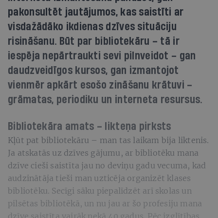
pakonsultēt jautājumos, kas saistīti ar
visdažādāko ikdienas dzīves situāciju
risināšanu. Būt par bibliotekāru – tā ir
iespēja nepārtraukti sevi pilnveidot – gan
daudzveidīgos kursos, gan izmantojot
vienmēr apkārt esošo zināšanu krātuvi –
grāmatas, periodiku un interneta resursus.
Bibliotekāra amats – likteņa pirksts
Kļūt pat bibliotekāru – man tas laikam bija liktenis.
Ja atskatās uz dzīves gājumu, ar bibliotēku mana
dzīve cieši saistīta jau no deviņu gadu vecuma, kad
audzinātāja tieši man uzticēja organizēt klases
bibliotēku. Secīgi sāku piepalīdzēt arī skolas un
pilsētas bibliotēkā, un nu jau ar šo profesiju mana
dzīve saistīta vairāk nekā 40 gadus. Pēc izglītības