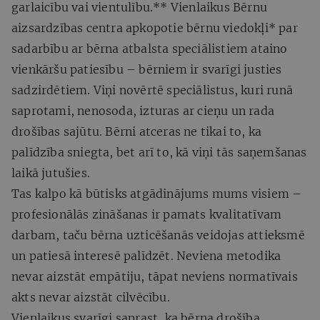
garlaicību vai vientulību.** Vienlaikus Bērnu
aizsardzības centra apkopotie bērnu viedokļi* par
sadarbību ar bērna atbalsta speciālistiem ataino
vienkāršu patiesību – bērniem ir svarīgi justies
sadzirdētiem. Viņi novērtē speciālistus, kuri runā
saprotami, nenosoda, izturas ar cieņu un rada
drošības sajūtu. Bērni atceras ne tikai to, ka
palīdzība sniegta, bet arī to, kā viņi tās saņemšanas
laikā jutušies.
Tas kalpo kā būtisks atgādinājums mums visiem –
profesionālās zināšanas ir pamats kvalitatīvam
darbam, taču bērna uzticēšanās veidojas attieksmē
un patiesā interesē palīdzēt. Neviena metodika
nevar aizstāt empātiju, tāpat neviens normatīvais
akts nevar aizstāt cilvēcību.
Vienlaikus svarīgi saprast, ka bērna drošība