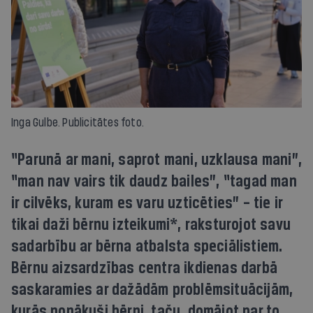
Inga Gulbe. Publicitātes foto.
“Parunā ar mani, saprot mani, uzklausa mani”,
“man nav vairs tik daudz bailes”, “tagad man
ir cilvēks, kuram es varu uzticēties” – tie ir
tikai daži bērnu izteikumi*, raksturojot savu
sadarbību ar bērna atbalsta speciālistiem.
Bērnu aizsardzības centra ikdienas darbā
saskaramies ar dažādām problēmsituācijām,
kurās nonākuši bērni, taču, domājot par to