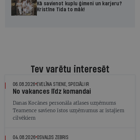
Kā savienot kuplu ģimeni un karjeru?
Kristīne Tida to māk!
Tev varētu interesēt
06.08.2026
EVELĪNA STIENE, SPECIĀLI IR
No vakances līdz komandai
Danas Kocānes personāla atlases uzņēmums
Teamence savieno īstos uzņēmumus ar īstajiem
cilvēkiem
04.08.2026
OSVALDS ZEBRIS