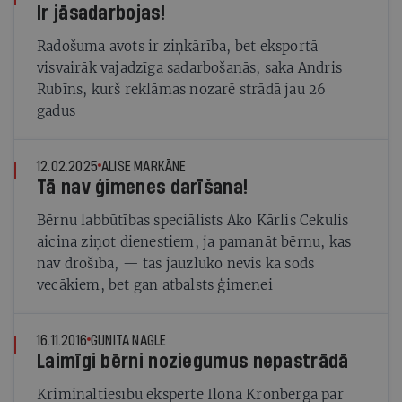
Ir jāsadarbojas!
Radošuma avots ir ziņkārība, bet eksportā
visvairāk vajadzīga sadarbošanās, saka Andris
Rubīns, kurš reklāmas nozarē strādā jau 26
gadus
12.02.2025
ALISE MARKĀNE
Tā nav ģimenes darīšana!
Bērnu labbūtības speciālists Ako Kārlis Cekulis
aicina ziņot dienestiem, ja pamanāt bērnu, kas
nav drošībā, — tas jāuzlūko nevis kā sods
vecākiem, bet gan atbalsts ģimenei
16.11.2016
GUNITA NAGLE
Laimīgi bērni noziegumus nepastrādā
Krimināltiesību eksperte Ilona Kronberga par