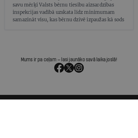
savu mērķi Valsts bērnu tiesību aizsardzības
inspekcijas vadībā uzskata līdz minimumam
samazināt visu, kas bērnu dzīvē izpaužas kā sods
Mums ir pa ceļam — lasi jaunāko savā laika joslā!
Par IR