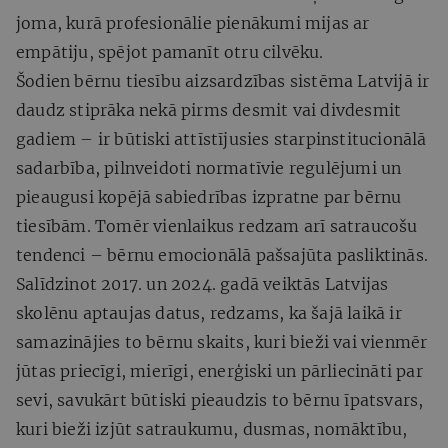
joma, kurā profesionālie pienākumi mijas ar
empātiju, spējot pamanīt otru cilvēku.
Šodien bērnu tiesību aizsardzības sistēma Latvijā ir
daudz stiprāka nekā pirms desmit vai divdesmit
gadiem – ir būtiski attīstījusies starpinstitucionālā
sadarbība, pilnveidoti normatīvie regulējumi un
pieaugusi kopējā sabiedrības izpratne par bērnu
tiesībām. Tomēr vienlaikus redzam arī satraucošu
tendenci – bērnu emocionālā pašsajūta pasliktinās.
Salīdzinot 2017. un 2024. gadā veiktās Latvijas
skolēnu aptaujas datus, redzams, ka šajā laikā ir
samazinājies to bērnu skaits, kuri bieži vai vienmēr
jūtas priecīgi, mierīgi, enerģiski un pārliecināti par
sevi, savukārt būtiski pieaudzis to bērnu īpatsvars,
kuri bieži izjūt satraukumu, dusmas, nomāktību,