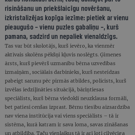
risināšanu un priekšlaicīgu novēršanu,
izkristalizējas kopīga iezīme: pietiek ar vienu
pieaugušo – vienu puzles gabaliņu –, kurš
pamana, sadzird un nepaliek vienaldzīgs.
Tas var būt skolotājs, kurš ievēro, ka vienmēr
aktīvais skolēns pēkšņi kļuvis noslēgts. Ģimenes
ārsts, kurš pievērš uzmanību bērna uzvedības
izmaiņām, sociālais darbinieks, kurš nesteidzas
pabeigt sarunu pēc pirmās atbildes, policists, kurš
izvēlas iedziļināties situācijā, bāriņtiesas
speciālists, kurš bērna viedokli neuzklausa formāli,
bet patiesi cenšas izprast. Bērnu tiesību aizsardzība
nav viena institūcija vai viens speciālists – tā ir
sistēma, kurā katram ir sava loma, savas zināšanas
un atbildība. Taču vienlaikus tā ir arī ļoti cilvēcīga