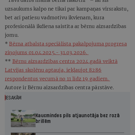
uzsaukums kalpo ne tikai par kampaņas virsrakstu,
bet arī patiesu vadmotīvu ikvienam, kura
profesionālā ikdiena saistīta ar bērnu aizsardzības
jomu.
*
Bērna atbalsta speciālista pakalpojuma progresa
ziņojums 01.04.2025.- 31.03.2026.
**
Bērnu aizsardzības centra 2024.gadā veiktā
Latvijas skolēnu aptauja, iekļaujot 8286
respondentus vecumā no 11 līdz 19 gadiem.
Autore ir Bērnu aizsardzības centra pārstāve.
IESAKĀM
Kaucmindes pils atjaunotāja bez rozā
brillēm