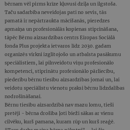
bērnam vēl pirms krīze kļuvusi dziļa un ilgstoša.
Taču sadarbība neveidojas pati no sevis, tās
pamatā ir nepārtraukta mācīšanās, pieredzes
apmaiņa un profesionālās kopienas stiprināšana,
tāpēc Bērnu aizsardzības centrs Eiropas Sociālā
fonda Plus projekta ietvaros līdz 2030. gadam
organizēs virkni izglītojošo un atbalsta pasākumu
speciālistiem, lai pilnveidotu viņu profesionālo
kompetenci, stiprinātu profesionālo pārliecību,
piederību bērnu tiesību aizsardzības jomai un, lai
veidotu speciālistu vienotu praksi bērnu līdzdalības
nodrošināšanai.
Bērnu tiesību aizsardzībā nav mazu lomu, tieši
pretēji - bērna drošība ļoti bieži sākas ar vienu
cilvēku, kurš pamana, kuram rūp un kurš reaģē.
“Tavs darbs maina bērna nākotni” – lai šis