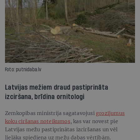
Foto: putnidaba.lv
Latvijas mežiem draud pastiprināta
izciršana, brīdina ornitologi
Zemkopības ministrija sagatavojusi
grozījumus
koku ciršanas noteikumos
, kas var novest pie
Latvijas mežu pastiprinātas izciršanas un vēl
lielāka spiediena uz mežu dabas vērtībām.