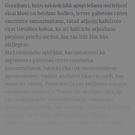
Grozījumi, kuru sabiedriskā apspriešana noritējusi
visai klusi un beidzas šodien, ietver galvenās cirtes
caurmēra samazināšanu, tātad atļauju kailcirtēs
cirst tievākus kokus, kā arī kailciršu atļaušanu
piejūras priežu mežos, kur tās līdz šim bija
aizliegtas.
Mežzinātnieku aprēķini, kas izmantoti kā
arguments galvenās cirtes caurmēra
samazināšanai, balstīti tikai uz ekonomiskiem
apsvērumiem, turklāt analizēti tikai tie meži, kas
nepieder valstij. Prezentācija par pētījumu sniegta
sanāksmē ministrijā. Tomēr šie aprēķini rāda, ka
pēc mežizstrādes intensificēšanas nākamajos
desmit gados mežu, kas sasniegs ciršanai atbilstīgu
vecumu vai izmēru, kļūs mazāk, un vismaz
nākamajos 230 gados to vairs nebūs tik daudz kā
pašlaik.