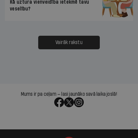
Kā uztura vienveidība ietekmē tavu
veselību?
Vairāk rakstu
Mums ir pa ceļam — lasi jaunāko savā laika joslā!