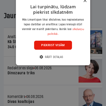
×
Lai turpinātu, lūdzam
piekrist sīkdatnēm
Jaunākajā žurnālā
Mēs izmantojam tikai sīkdatnes, kas nepieciešamas
lapas darbībai un analītikai. Lapas kreisajā stūrī
sīkdatņu
vienmēr var mainīt piekrišanu. Vairāk lasi
politikā.
Analīze
06.08.2026.
Kā Šlesera partija palika nesodīta par
PIEKRIST VISĀM
340 000 vērtu reklāmas kampaņu
RĀDĪT DETAĻAS
Redaktores sleja
06.08.2026.
Dinozaura triks
Komentārs
06.08.2026.
Divas koalīcijas