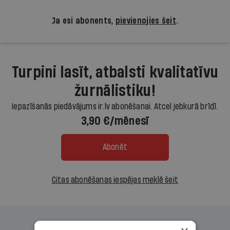
Ja esi abonents,
pievienojies šeit
.
Turpini lasīt, atbalsti kvalitatīvu
žurnālistiku!
Iepazīšanās piedāvājums ir.lv abonēšanai. Atcel jebkurā brīdī.
3,90 €/mēnesī
Abonēt
Citas abonēšanas iespējas meklē šeit