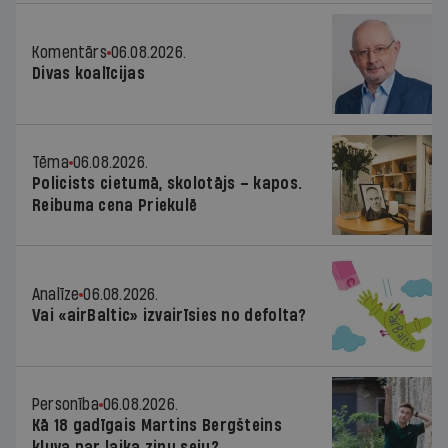
Komentārs
06.08.2026.
Divas koalīcijas
Tēma
06.08.2026.
Policists cietumā, skolotājs – kapos.
Reibuma cena Priekulē
Analīze
06.08.2026.
Vai «airBaltic» izvairīsies no defolta?
Personība
06.08.2026.
Kā 18 gadīgais Martins Bergšteins
kļuva par laika ziņu seju?