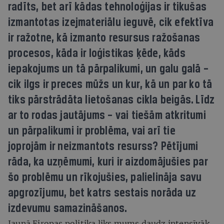
radīts, bet arī kādas tehnoloģijas ir tikušas
izmantotas izejmateriālu ieguvē, cik efektīva
ir ražotne, kā izmanto resursus ražošanas
procesos, kāda ir loģistikas ķēde, kāds
iepakojums un tā pārpalikumi, un galu galā –
cik ilgs ir preces mūžs un kur, kā un par ko tā
tiks pārstrādāta lietošanas cikla beigās. Līdz
ar to rodas jautājums – vai tiešām atkritumi
un pārpalikumi ir problēma, vai arī tie
joprojām ir neizmantots resurss? Pētījumi
rāda, ka uzņēmumi, kuri ir aizdomājušies par
šo problēmu un rīkojušies, palielināja savu
apgrozījumu, bet katrs sestais norāda uz
izdevumu samazināšanos.
Jaunā Eiropas politika liks mums daudz intensīvāk