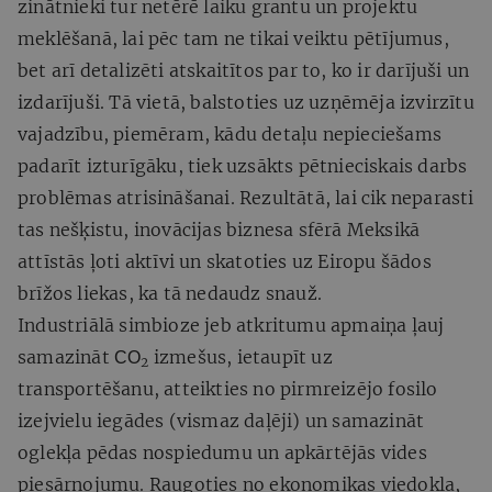
zinātnieki tur netērē laiku grantu un projektu
meklēšanā, lai pēc tam ne tikai veiktu pētījumus,
bet arī detalizēti atskaitītos par to, ko ir darījuši un
izdarījuši. Tā vietā, balstoties uz uzņēmēja izvirzītu
vajadzību, piemēram, kādu detaļu nepieciešams
padarīt izturīgāku, tiek uzsākts pētnieciskais darbs
problēmas atrisināšanai. Rezultātā, lai cik neparasti
tas nešķistu, inovācijas biznesa sfērā Meksikā
attīstās ļoti aktīvi un skatoties uz Eiropu šādos
brīžos liekas, ka tā nedaudz snauž.
Industriālā simbioze jeb atkritumu apmaiņa ļauj
samazināt СО
izmešus, ietaupīt uz
2
transportēšanu, atteikties no pirmreizējo fosilo
izejvielu iegādes (vismaz daļēji) un samazināt
oglekļa pēdas nospiedumu un apkārtējās vides
piesārņojumu. Raugoties no ekonomikas viedokļa,