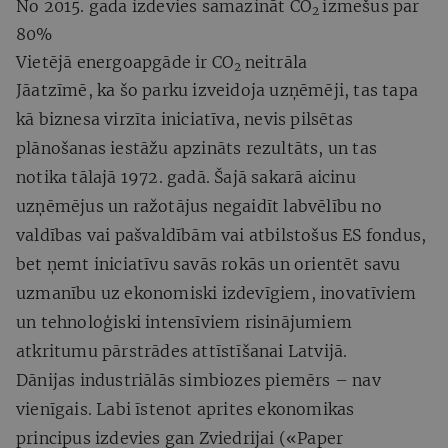
No 2015. gada izdevies samazināt CO
izmešus par
2
80%
Vietējā energoapgāde ir CO
neitrāla
2
Jāatzīmē, ka šo parku izveidoja uzņēmēji, tas tapa
kā biznesa virzīta iniciatīva, nevis pilsētas
plānošanas iestāžu apzināts rezultāts, un tas
notika tālajā 1972. gadā. Šajā sakarā aicinu
uzņēmējus un ražotājus negaidīt labvēlību no
valdības vai pašvaldībām vai atbilstošus ES fondus,
bet ņemt iniciatīvu savās rokās un orientēt savu
uzmanību uz ekonomiski izdevīgiem, inovatīviem
un tehnoloģiski intensīviem risinājumiem
atkritumu pārstrādes attīstīšanai Latvijā.
Dānijas industriālās simbiozes piemērs – nav
vienīgais. Labi īstenot aprites ekonomikas
principus izdevies gan Zviedrijai («Paper