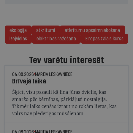
ekoloģija
atkritumi
atkritumu apsaimniekošana
izejvielas
elektrības ražošana
Eiropas zaļais kurss
Tev varētu interesēt
04.08.2026
MARIJA LESKAVNIECE
Brīvajā laikā
Šķiet, visu pasauli kā lina jūras dvielis, kas
smaržo pēc bērnības, pārklājusi nostalģija.
Tikmēr laiks cenšas izraut no rokām lietas, kas
vairs nav piederīgas mūsdienām
04.08.2026
MARIJA LESKAVNIECE