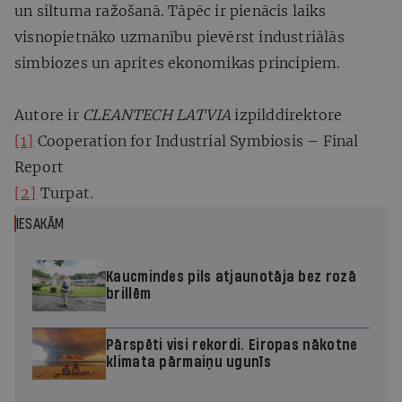
un siltuma ražošanā. Tāpēc ir pienācis laiks
visnopietnāko uzmanību pievērst industriālās
simbiozes un aprites ekonomikas principiem.
Autore ir
CLEANTECH LATVIA
izpilddirektore
[1]
Cooperation for Industrial Symbiosis – Final
Report
[2]
Turpat.
IESAKĀM
Kaucmindes pils atjaunotāja bez rozā
brillēm
Pārspēti visi rekordi. Eiropas nākotne
klimata pārmaiņu ugunīs