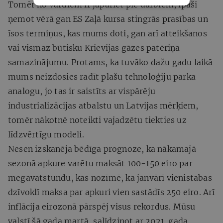
Tomēr no vārdiem ir jāpāriet pie darbiem, īpaši
ņemot vērā gan ES Zaļā kursa stingrās prasības un
īsos termiņus, kas mums doti, gan arī atteikšanos
vai vismaz būtisku Krievijas gāzes patēriņa
samazinājumu. Protams, ka tuvāko dažu gadu laikā
mums neizdosies radīt plašu tehnoloģiju parka
analogu, jo tas ir saistīts ar vispārēju
industrializācijas atbalstu un Latvijas mērķiem,
tomēr nākotnē noteikti vajadzētu tiekties uz
līdzvērtīgu modeli.
Nesen izskanēja bēdīga prognoze, ka nākamajā
sezonā apkure varētu maksāt 100-150 eiro par
megavatstundu, kas nozīmē, ka janvārī vienistabas
dzīvoklī maksa par apkuri vien sastādīs 250 eiro. Arī
inflācija eirozonā pārspēj visus rekordus. Mūsu
valstī šā gada martā, salīdzinot ar 2021. gada