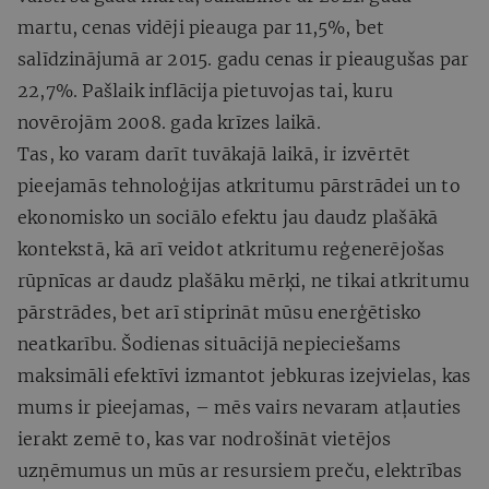
martu, cenas vidēji pieauga par 11,5%, bet
salīdzinājumā ar 2015. gadu cenas ir pieaugušas par
22,7%. Pašlaik inflācija pietuvojas tai, kuru
novērojām 2008. gada krīzes laikā.
Tas, ko varam darīt tuvākajā laikā, ir izvērtēt
pieejamās tehnoloģijas atkritumu pārstrādei un to
ekonomisko un sociālo efektu jau daudz plašākā
kontekstā, kā arī veidot atkritumu reģenerējošas
rūpnīcas ar daudz plašāku mērķi, ne tikai atkritumu
pārstrādes, bet arī stiprināt mūsu enerģētisko
neatkarību. Šodienas situācijā nepieciešams
maksimāli efektīvi izmantot jebkuras izejvielas, kas
mums ir pieejamas, – mēs vairs nevaram atļauties
ierakt zemē to, kas var nodrošināt vietējos
uzņēmumus un mūs ar resursiem preču, elektrības