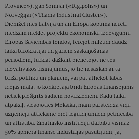
Province»), gan Somijai («Digipolis») un
Norvēģijai («Thams Industrial Cluster»).
Diemžēl mēs Latvijā un arī Eiropā kopumā nereti
mēdzam meklēt projektu ekonomisku izdevīgumu
Eiropas Savienības fondos, tērējot milzum daudz
laika birokrātijai un gariem saskaņošanas
periodiem, turklāt dažkārt pielietojot ne tos
inovatīvākos risinājumus, jo tie nesaskan ar tā
brīža politiku un plāniem, vai pat atliekot labas
idejas malā, jo konkrētajā brīdī Eiropas finansējums
netiek piešķirts šādiem novirzieniem. Kādu laiku
atpakaļ, viesojoties Meksikā, mani pārsteidza viņu
uzņēmēju attieksme pret ieguldījumiem pētniecībā
un attīstībā. Zinātnisko institūciju darbību vismaz
50% apmērā finansē industrijas pasūtījumi, jā,