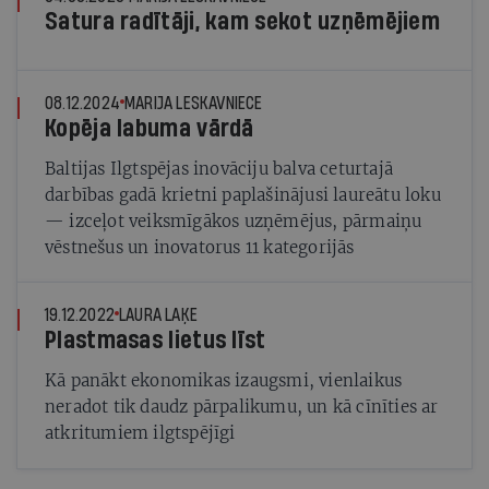
Satura radītāji, kam sekot uzņēmējiem
08.12.2024
MARIJA LESKAVNIECE
Kopēja labuma vārdā
Baltijas Ilgtspējas inovāciju balva ceturtajā
darbības gadā krietni paplašinājusi laureātu loku
— izceļot veiksmīgākos uzņēmējus, pārmaiņu
vēstnešus un inovatorus 11 kategorijās
19.12.2022
LAURA LAĶE
Plastmasas lietus līst
Kā panākt ekonomikas izaugsmi, vienlaikus
neradot tik daudz pārpalikumu, un kā cīnīties ar
atkritumiem ilgtspējīgi