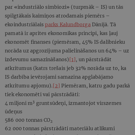
par «industriālo simbiozi» (turpmāk – IS) un tās
spilgtākais kaimiņos atrodamais piemērs –
ekoindustriālais
parks Kalundborga
Dānijā. Tā
pamatā ir aprites ekonomikas principi, kas ļauj
ekonomēt finanses (piemēram, 45% IS dalībnieku
norāda uz apgrozījuma palielināšanos un 64% – uz
izdevumu samazināšanos)
[1]
, un pārstrādāt
atkritumus (katrs trešais jeb 32% norāda uz to, ka
IS darbība ievērojami samazina apglabājamo
atkritumu apjomu).
[2]
Piemēram, katru gadu parkā
tiek ekonomēti vai pārstrādāti:
3
4 miljoni m
gruntsūdeņi, izmantojot virszemes
ūdeņus
586 000 tonnas CO
2
62 000 tonnas pārstrādāti materiālu atlikumi