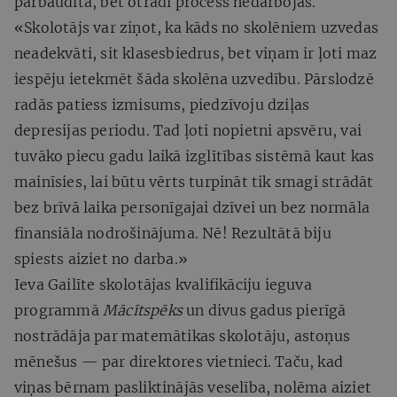
pārbaudīta, bet otrādi process nedarbojas.
«Skolotājs var ziņot, ka kāds no skolēniem uzvedas
neadekvāti, sit klasesbiedrus, bet viņam ir ļoti maz
iespēju ietekmēt šāda skolēna uzvedību. Pārslodzē
radās patiess izmisums, piedzīvoju dziļas
depresijas periodu. Tad ļoti nopietni apsvēru, vai
tuvāko piecu gadu laikā izglītības sistēmā kaut kas
mainīsies, lai būtu vērts turpināt tik smagi strādāt
bez brīvā laika personīgajai dzīvei un bez normāla
finansiāla nodrošinājuma. Nē! Rezultātā biju
spiests aiziet no darba.»
Ieva Gailīte skolotājas kvalifikāciju ieguva
programmā
Mācītspēks
un divus gadus pierīgā
nostrādāja par matemātikas skolotāju, astoņus
mēnešus — par direktores vietnieci. Taču, kad
viņas bērnam pasliktinājās veselība, nolēma aiziet