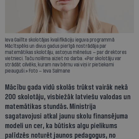
Ieva Gailīte skolotājas kvalifikāciju ieguva programmā
Mācītspēks un divus gadus pierīgā nostrādāja par
matemātikas skolotāju, astoņus mēnešus — par direktores
vietnieci. Taču nolēma aiziet no darba. «Par skolotāju var
strādāt cilvēks, kuram nav bērnu vai viņi ir pietiekami
pieauguši.» Foto — Ieva Salmane
Mācību gada vidū skolās trūkst vairāk nekā
200 skolotāju, visbiežāk latviešu valodas un
matemātikas stundās. Ministrija
sagatavojusi atkal jaunu skolu finansējuma
modeli un cer, ka būtisks algu pielikums
palīdzēs noturēt jaunos pedagogus, no