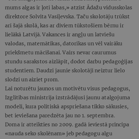
mums algas ir ļoti labas,» atzīst Ādažu vidusskolas
direktore Solvita Vasiļevska. Taču skolotāju trūkst
arī šajā skolā, kas ar diviem tūkstošiem bērnu ir
lielākā Latvijā. Vakances ir angļu un latviešu
valodas, matemātikas, datorikas un vēl vairāku
priekšmetu mācīšanai. Vairs nevar caurumus
stundu sarakstos aizlāpīt, dodot darbu pedagoģijas
studentiem. Daudzi jaunie skolotāji neiztur lielo
slodzi un aiziet prom.
Lai noturētu jaunos un motivētu visus pedagogus,
Izglītības ministrija izstrādājusi jaunu atalgojuma
modeli, kura politiskā apspriešana tikko sākusies,
bet ieviešana paredzēta jau no 1. septembra.
Doma ir atteikties no 2009. gadā ieviestā principa
«nauda seko skolēnam» jeb pedagogu algu