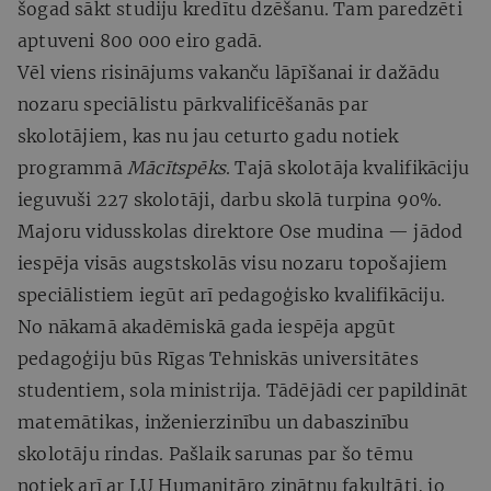
šogad sākt studiju kredītu dzēšanu. Tam paredzēti
aptuveni 800 000 eiro gadā.
Vēl viens risinājums vakanču lāpīšanai ir dažādu
nozaru speciālistu pārkvalificēšanās par
skolotājiem, kas nu jau ceturto gadu notiek
programmā
Mācītspēks
. Tajā skolotāja kvalifikāciju
ieguvuši 227 skolotāji, darbu skolā turpina 90%.
Majoru vidusskolas direktore Ose mudina — jādod
iespēja visās augstskolās visu nozaru topošajiem
speciālistiem iegūt arī pedagoģisko kvalifikāciju.
No nākamā akadēmiskā gada iespēja apgūt
pedagoģiju būs Rīgas Tehniskās universitātes
studentiem, sola ministrija. Tādējādi cer papildināt
matemātikas, inženierzinību un dabaszinību
skolotāju rindas. Pašlaik sarunas par šo tēmu
notiek arī ar LU Humanitāro zinātņu fakultāti, jo