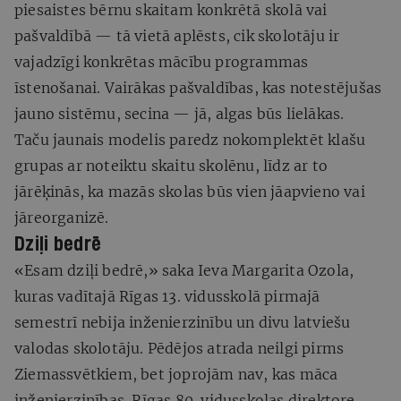
piesaistes bērnu skaitam konkrētā skolā vai
pašvaldībā — tā vietā aplēsts, cik skolotāju ir
vajadzīgi konkrētas mācību programmas
īstenošanai. Vairākas pašvaldības, kas notestējušas
jauno sistēmu, secina — jā, algas būs lielākas.
Taču jaunais modelis paredz nokomplektēt klašu
grupas ar noteiktu skaitu skolēnu, līdz ar to
jārēķinās, ka mazās skolas būs vien jāapvieno vai
jāreorganizē.
Dziļi bedrē
«Esam dziļi bedrē,» saka Ieva Margarita Ozola,
kuras vadītajā Rīgas 13. vidusskolā pirmajā
semestrī nebija inženierzinību un divu latviešu
valodas skolotāju. Pēdējos atrada neilgi pirms
Ziemassvētkiem, bet joprojām nav, kas māca
inženierzinības. Rīgas 80. vidusskolas direktore