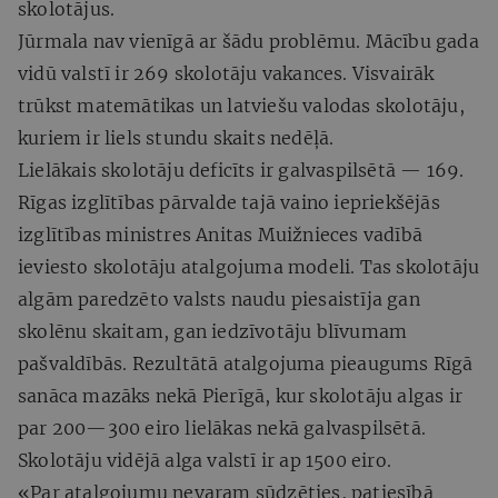
skolotājus.
Jūrmala nav vienīgā ar šādu problēmu. Mācību gada
vidū valstī ir 269 skolotāju vakances. Visvairāk
trūkst matemātikas un latviešu valodas skolotāju,
kuriem ir liels stundu skaits nedēļā.
Lielākais skolotāju deficīts ir galvaspilsētā — 169.
Rīgas izglītības pārvalde tajā vaino iepriekšējās
izglītības ministres Anitas Muižnieces vadībā
ieviesto skolotāju atalgojuma modeli. Tas skolotāju
algām paredzēto valsts naudu piesaistīja gan
skolēnu skaitam, gan iedzīvotāju blīvumam
pašvaldībās. Rezultātā atalgojuma pieaugums Rīgā
sanāca mazāks nekā Pierīgā, kur skolotāju algas ir
par 200—300 eiro lielākas nekā galvaspilsētā.
Skolotāju vidējā alga valstī ir ap 1500 eiro.
«Par atalgojumu nevaram sūdzēties, patiesībā