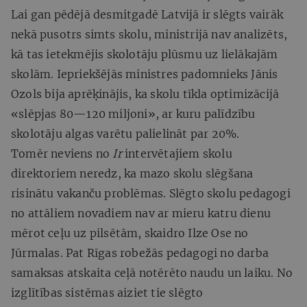
Lai gan pēdējā desmitgadē Latvijā ir slēgts vairāk
nekā pusotrs simts skolu, ministrijā nav analizēts,
kā tas ietekmējis skolotāju plūsmu uz lielākajām
skolām. Iepriekšējās ministres padomnieks Jānis
Ozols bija aprēķinājis, ka skolu tīkla optimizācijā
«slēpjas 80—120 miljoni», ar kuru palīdzību
skolotāju algas varētu palielināt par 20%.
Tomēr neviens no
Ir
intervētajiem skolu
direktoriem neredz, ka mazo skolu slēgšana
risinātu vakanču problēmas. Slēgto skolu pedagogi
no attāliem novadiem nav ar mieru katru dienu
mērot ceļu uz pilsētām, skaidro Ilze Ose no
Jūrmalas. Pat Rīgas robežās pedagogi no darba
samaksas atskaita ceļā notērēto naudu un laiku. No
izglītības sistēmas aiziet tie slēgto