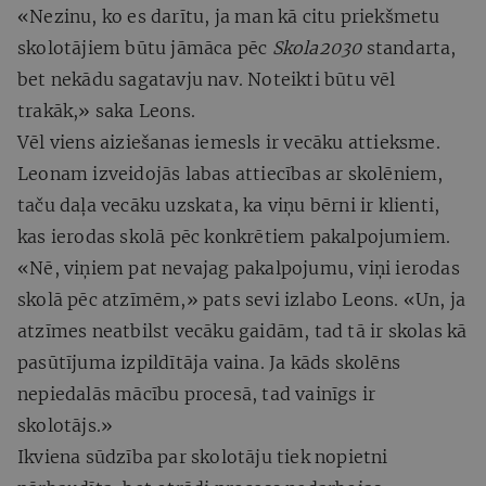
«Nezinu, ko es darītu, ja man kā citu priekšmetu
skolotājiem būtu jāmāca pēc
Skola2030
standarta,
bet nekādu sagatavju nav. Noteikti būtu vēl
trakāk,» saka Leons.
Vēl viens aiziešanas iemesls ir vecāku attieksme.
Leonam izveidojās labas attiecības ar skolēniem,
taču daļa vecāku uzskata, ka viņu bērni ir klienti,
kas ierodas skolā pēc konkrētiem pakalpojumiem.
«Nē, viņiem pat nevajag pakalpojumu, viņi ierodas
skolā pēc atzīmēm,» pats sevi izlabo Leons. «Un, ja
atzīmes neatbilst vecāku gaidām, tad tā ir skolas kā
pasūtījuma izpildītāja vaina. Ja kāds skolēns
nepiedalās mācību procesā, tad vainīgs ir
skolotājs.»
Ikviena sūdzība par skolotāju tiek nopietni