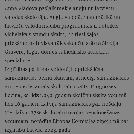
Anna Vladova pašlaik meklē angļu un latviešu
valodas skolotāju. Angļu valodā, matemātikā un
latviešu valodā mācību programmās ir noteikts
vislielākais stundu skaits, un tieši šajos
priekšmetos ir visvairāk vakanču, stāsta Sindija
Grāvere, Rīgas domes sabiedrisko attiecību
speciāliste.
Izglītības politikas veidotāji iepriekš lēsa —
samazinoties bērnu skaitam, attiecīgi samazināsies
arī nepieciešamais skolotāju skaits. Prognozes
liecina, ka līdz 2040. gadam skolēnu skaits vecumā
līdz 16 gadiem Latvijā samazināsies par trešdaļu.
Vienlaikus 37% skolotāju tuvojas pensionēšanās
vecumam, norādīts Eiropas Komisijas ziņojumā par
izglītību Latvijā 2023. gadā.