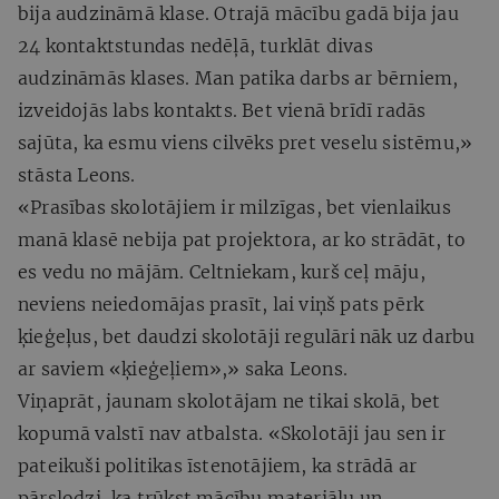
bija audzināmā klase. Otrajā mācību gadā bija jau
24 kontaktstundas nedēļā, turklāt divas
audzināmās klases. Man patika darbs ar bērniem,
izveidojās labs kontakts. Bet vienā brīdī radās
sajūta, ka esmu viens cilvēks pret veselu sistēmu,»
stāsta Leons.
«Prasības skolotājiem ir milzīgas, bet vienlaikus
manā klasē nebija pat projektora, ar ko strādāt, to
es vedu no mājām. Celtniekam, kurš ceļ māju,
neviens neiedomājas prasīt, lai viņš pats pērk
ķieģeļus, bet daudzi skolotāji regulāri nāk uz darbu
ar saviem «ķieģeļiem»,» saka Leons.
Viņaprāt, jaunam skolotājam ne tikai skolā, bet
kopumā valstī nav atbalsta. «Skolotāji jau sen ir
pateikuši politikas īstenotājiem, ka strādā ar
pārslodzi, ka trūkst mācību materiālu un