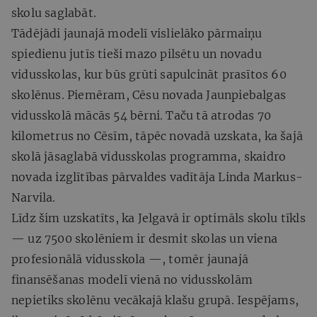
skolu saglabāt.
Tādējādi jaunajā modelī vislielāko pārmaiņu
spiedienu jutīs tieši mazo pilsētu un novadu
vidusskolas, kur būs grūti sapulcināt prasītos 60
skolēnus. Piemēram, Cēsu novada Jaunpiebalgas
vidusskolā mācās 54 bērni. Taču tā atrodas 70
kilometrus no Cēsīm, tāpēc novadā uzskata, ka šajā
skolā jāsaglabā vidusskolas programma, skaidro
novada izglītības pārvaldes vadītāja Linda Markus-
Narvila.
Līdz šim uzskatīts, ka Jelgavā ir optimāls skolu tīkls
— uz 7500 skolēniem ir desmit skolas un viena
profesionālā vidusskola —, tomēr jaunajā
finansēšanas modelī vienā no vidusskolām
nepietiks skolēnu vecākajā klašu grupā. Iespējams,