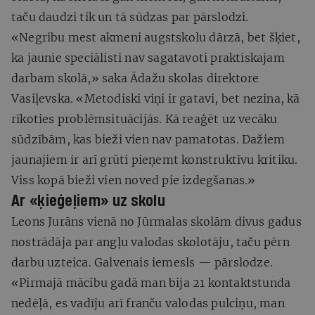
taču daudzi tik un tā sūdzas par pārslodzi.
«Negribu mest akmeni augstskolu dārzā, bet šķiet,
ka jaunie speciālisti nav sagatavoti praktiskajam
darbam skolā,» saka Ādažu skolas direktore
Vasiļevska. «Metodiski viņi ir gatavi, bet nezina, kā
rīkoties problēmsituācijās. Kā reaģēt uz vecāku
sūdzībām, kas bieži vien nav pamatotas. Dažiem
jaunajiem ir arī grūti pieņemt konstruktīvu kritiku.
Viss kopā bieži vien noved pie izdegšanas.»
Ar «ķieģeļiem» uz skolu
Leons Jurāns vienā no Jūrmalas skolām divus gadus
nostrādāja par angļu valodas skolotāju, taču pērn
darbu uzteica. Galvenais iemesls — pārslodze.
«Pirmajā mācību gadā man bija 21 kontaktstunda
nedēļā, es vadīju arī franču valodas pulciņu, man