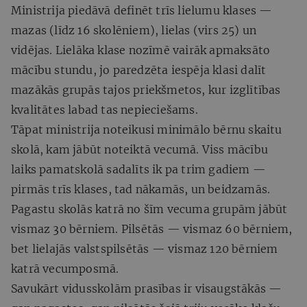
Ministrija piedāvā definēt trīs lielumu klases —
mazas (līdz 16 skolēniem), lielas (virs 25) un
vidējas. Lielāka klase nozīmē vairāk apmaksāto
mācību stundu, jo paredzēta iespēja klasi dalīt
mazākās grupās tajos priekšmetos, kur izglītības
kvalitātes labad tas nepieciešams.
Tāpat ministrija noteikusi minimālo bērnu skaitu
skolā, kam jābūt noteiktā vecumā. Viss mācību
laiks pamatskolā sadalīts ik pa trim gadiem —
pirmās trīs klases, tad nākamās, un beidzamās.
Pagastu skolās katrā no šīm vecuma grupām jābūt
vismaz 30 bērniem. Pilsētās — vismaz 60 bērniem,
bet lielajās valstspilsētās — vismaz 120 bērniem
katrā vecumposmā.
Savukārt vidusskolām prasības ir visaugstākās —