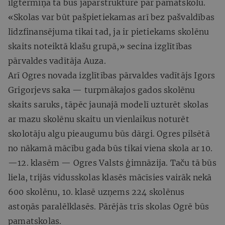
ilgtermiņā tā būs jāpārstrukturē par pamatskolu.
«Skolas var būt pašpietiekamas arī bez pašvaldības
līdzfinansējuma tikai tad, ja ir pietiekams skolēnu
skaits noteiktā klašu grupā,» secina izglītības
pārvaldes vadītāja Auza.
Arī Ogres novada izglītības pārvaldes vadītājs Igors
Grigorjevs saka — turpmākajos gados skolēnu
skaits saruks, tāpēc jaunajā modelī uzturēt skolas
ar mazu skolēnu skaitu un vienlaikus noturēt
skolotāju algu pieaugumu būs dārgi. Ogres pilsētā
no nākamā mācību gada būs tikai viena skola ar 10.
—12. klasēm — Ogres Valsts ģimnāzija. Taču tā būs
liela, trijās vidusskolas klasēs mācīsies vairāk nekā
600 skolēnu, 10. klasē uzņems 224 skolēnus
astoņās paralēlklasēs. Pārējās trīs skolas Ogrē būs
pamatskolas.