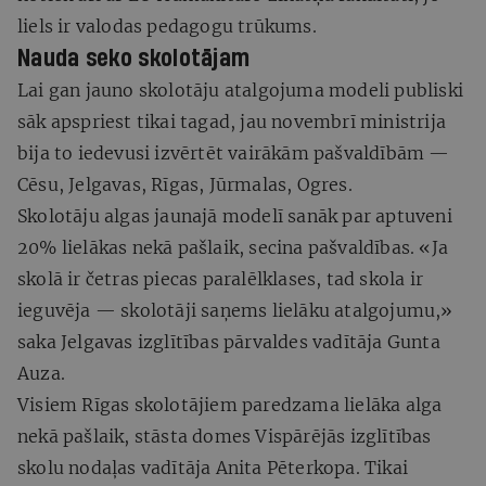
liels ir valodas pedagogu trūkums.
Nauda seko skolotājam
Lai gan jauno skolotāju atalgojuma modeli publiski
sāk apspriest tikai tagad, jau novembrī ministrija
bija to iedevusi izvērtēt vairākām pašvaldībām —
Cēsu, Jelgavas, Rīgas, Jūrmalas, Ogres.
Skolotāju algas jaunajā modelī sanāk par aptuveni
20% lielākas nekā pašlaik, secina pašvaldības. «Ja
skolā ir četras piecas paralēlklases, tad skola ir
ieguvēja — skolotāji saņems lielāku atalgojumu,»
saka Jelgavas izglītības pārvaldes vadītāja Gunta
Auza.
Visiem Rīgas skolotājiem paredzama lielāka alga
nekā pašlaik, stāsta domes Vispārējās izglītības
skolu nodaļas vadītāja Anita Pēterkopa. Tikai