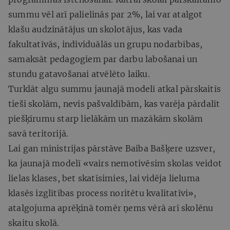
summu vēl arī palielinās par 2%, lai var atalgot
klašu audzinātājus un skolotājus, kas vada
fakultatīvās, individuālās un grupu nodarbības,
samaksāt pedagogiem par darbu labošanai un
stundu gatavošanai atvēlēto laiku.
Turklāt algu summu jaunajā modelī atkal pārskaitīs
tieši skolām, nevis pašvaldībām, kas varēja pārdalīt
piešķīrumu starp lielākām un mazākām skolām
savā teritorijā.
Lai gan ministrijas pārstāve Baiba Bašķere uzsver,
ka jaunajā modelī «vairs nemotivēsim skolas veidot
lielas klases, bet skatīsimies, lai vidēja lieluma
klasēs izglītības process noritētu kvalitatīvi»,
atalgojuma aprēķinā tomēr ņems vērā arī skolēnu
skaitu skolā.