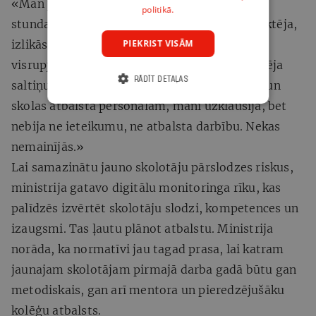
«Man jau pirmajā mācību gadā iedeva vadīt
politikā.
stundas 8. klasei, kuras skolēni mani nerespektēja,
izlikās neredzam, manā klātbūtnē runāja
PIEKRIST VISĀM
visrupjākos vārdus, gāza krēslus un pat smēķēja
RĀDĪT DETAĻAS
saltiņus klasē. Kad lūdzu padomu mentoram un
skolas atbalsta personālam, mani uzklausīja, bet
nebija ne ieteikumu, ne atbalsta darbību. Nekas
nemainījās.»
Lai samazinātu jauno skolotāju pārslodzes riskus,
ministrija gatavo digitālu monitoringa rīku, kas
palīdzēs izvērtēt skolotāju slodzi, kompetences un
izaugsmi. Tas ļautu plānot atbalstu. Ministrija
norāda, ka normatīvi jau tagad prasa, lai katram
jaunajam skolotājam pirmajā darba gadā būtu gan
metodiskais, gan arī mentora un pieredzējušāku
kolēģu atbalsts.