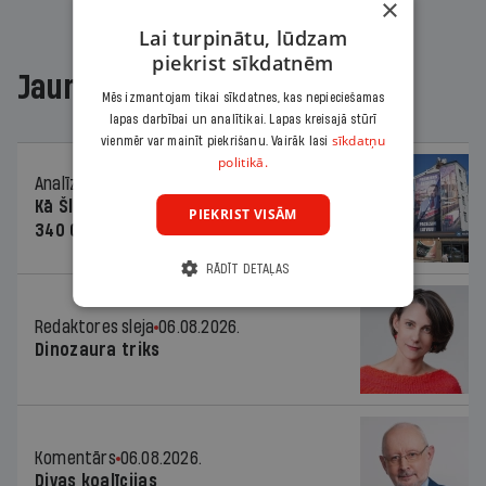
×
Lai turpinātu, lūdzam
piekrist sīkdatnēm
Jaunākajā žurnālā
Mēs izmantojam tikai sīkdatnes, kas nepieciešamas
lapas darbībai un analītikai. Lapas kreisajā stūrī
sīkdatņu
vienmēr var mainīt piekrišanu. Vairāk lasi
politikā.
Analīze
06.08.2026.
Kā Šlesera partija palika nesodīta par
PIEKRIST VISĀM
340 000 vērtu reklāmas kampaņu
RĀDĪT DETAĻAS
Redaktores sleja
06.08.2026.
Dinozaura triks
Komentārs
06.08.2026.
Divas koalīcijas