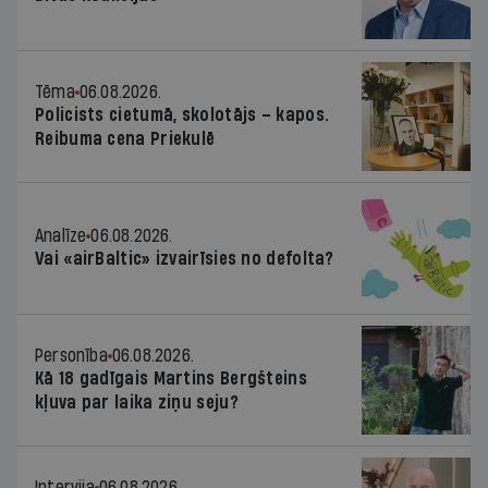
Tēma
06.08.2026.
Policists cietumā, skolotājs – kapos.
Reibuma cena Priekulē
Analīze
06.08.2026.
Vai «airBaltic» izvairīsies no defolta?
Personība
06.08.2026.
Kā 18 gadīgais Martins Bergšteins
kļuva par laika ziņu seju?
Intervija
06.08.2026.