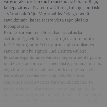
varētu raksturot manu braucienu uz lidostu Rīga,
lai iepazītos ar Scarecrow Ultima, tulkojot burtiski
- vārnu baidītāju. Šā putnubiedēkļa gaitas tā
savaldzināja, ka īsa stāsta vietā tapa plašāks
fotoapraksts.
Baidītājs ir vadības bloks, kas izskatās kā
skārienjutīgs ekrāns, un skaļruņi uz auto jumta.
Ierīcē ieprogrammēti 14 putnu sugu trauksmes
saucieni un divi signāli. Kad Dzintra Guļāne,
lidostas Rīga lidlauka vadības departamenta putnu
un dzīvnieku kontroles speciāliste, pamana putnus,
viņa brauc to virzienā un uz ierīces ekrāna izvēlas,
kādu signālu atskaņot: ja jāaizbaida vārna,
skaļruņos atskan vārnas šausmu kliedziens. To
padzirdējušas, citas vārnas metas palīgā un lido
auto virzienā. Ķērcieni ir skaļi, tāpēc ikdienā jālieto
austiņas. Ja nelīdz putnu balsis, jāizmanto signāli:
šaušana vai raķešpistoles piukšķis.