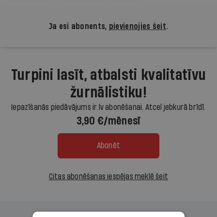
Ja esi abonents,
pievienojies šeit
.
Turpini lasīt, atbalsti kvalitatīvu
žurnālistiku!
Iepazīšanās piedāvājums ir.lv abonēšanai. Atcel jebkurā brīdī.
3,90 €/mēnesī
Abonēt
Citas abonēšanas iespējas meklē šeit