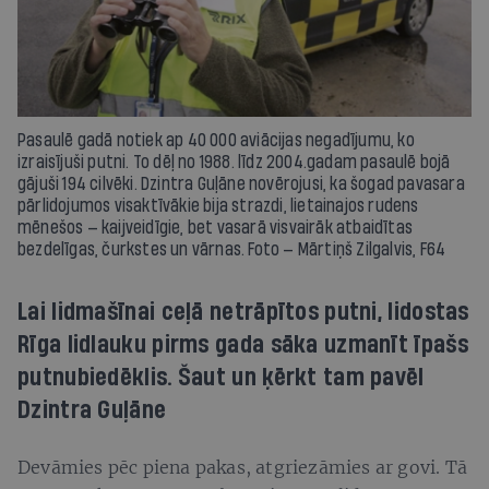
Pasaulē gadā notiek ap 40 000 aviācijas negadījumu, ko
izraisījuši putni. To dēļ no 1988. līdz 2004.gadam pasaulē bojā
gājuši 194 cilvēki. Dzintra Guļāne novērojusi, ka šogad pavasara
pārlidojumos visaktīvākie bija strazdi, lietainajos rudens
mēnešos — kaijveidīgie, bet vasarā visvairāk atbaidītas
bezdelīgas, čurkstes un vārnas. Foto — Mārtiņš Zilgalvis, F64
Lai lidmašīnai ceļā netrāpītos putni, lidostas
Rīga lidlauku pirms gada sāka uzmanīt īpašs
putnubiedēklis. Šaut un ķērkt tam pavēl
Dzintra Guļāne
Devāmies pēc piena pakas, atgriezāmies ar govi. Tā