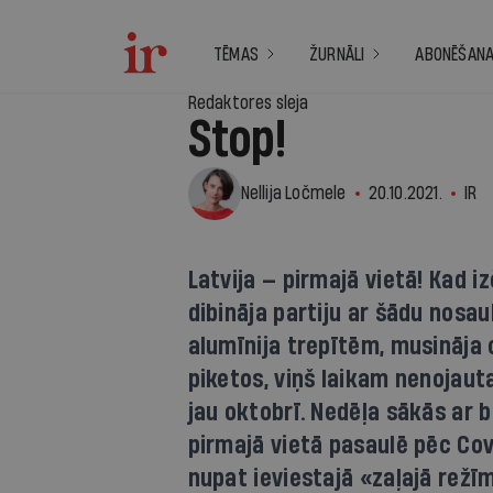
TĒMAS
ŽURNĀLI
ABONĒŠAN
Redaktores sleja
Stop!
Nellija Ločmele
20.10.2021.
IR
Latvija — pirmajā vietā! Kad i
dibināja partiju ar šādu nos
alumīnija trepītēm, musināja 
piketos, viņš laikam nenojauta
jau oktobrī. Nedēļa sākās ar
pirmajā vietā pasaulē pēc Cov
nupat ieviestajā «zaļajā režī