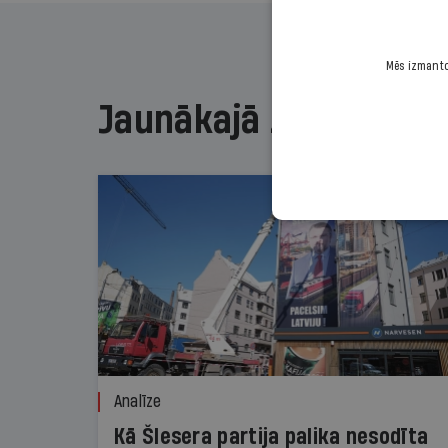
Mēs izmantoj
Jaunākajā žurnālā
Analīze
Kā Šlesera partija palika nesodīta