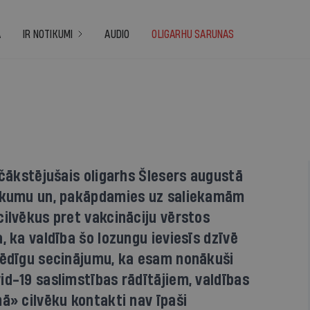
A
IR NOTIKUMI
AUDIO
OLIGARHU SARUNAS
zčākstējušais oligarhs Šlesers augustā
aukumu un, pakāpdamies uz saliekamām
cilvēkus pret vakcināciju vērstos
, ka valdība šo lozungu ieviesīs dzīvē
 bēdīgu secinājumu, ka esam nonākuši
id-19 saslimstības rādītājiem, valdības
mā» cilvēku kontakti nav īpaši