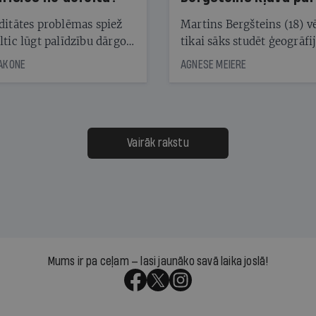
laika ziņu seju?
ditātes problēmas spiež
Martins Bergšteins (18) v
ltic lūgt palīdzību dārgo
tikai sāks studēt ģeogrāfi
āciju turētājiem, taču
bet viņa sacītajam jau uzt
JAKONE
AGNESE MEIERE
dēļ nebija kvoruma
tūkstošiem laika ziņu ska
nai. Vai lidsabiedrībai
Latvijā. Aiz dažām minū
 defolts, ja tā nespēs
televīzijas ēterā ir 11 gadi
ksāt augstos procentus,
uzcītīga darba, mammas
āpārskaita jau trīs dienas
atbalsts un drosme turpi
Vairāk rakstu
s nākamās sapulces
meteovērojumus arī tad, 
ta vidū?
šķiet, ka tie nevienam na
vajadzīgi
Mums ir pa ceļam — lasi jaunāko savā laika joslā!