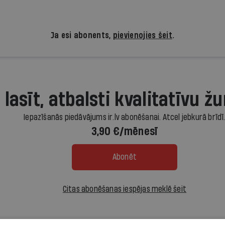
Ja esi abonents,
pievienojies šeit
.
 lasīt, atbalsti kvalitatīvu žu
Iepazīšanās piedāvājums ir.lv abonēšanai. Atcel jebkurā brīdī
3,90 €/mēnesī
Abonēt
Citas abonēšanas iespējas meklē šeit