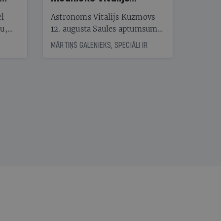
Kuzmovs
ēl
Astronoms Vitālijs Kuzmovs
ju,
12. augusta Saules aptumsumu
icas
dosies vērot Maļorkā, kur tas
MĀRTIŅŠ GALENIEKS, SPECIĀLI IR
tītāju
būs pilns. Jau nākamajā dienā
tēm
viņš LU Botāniskajā dārzā lasīs
lekciju Perseīdu naktī. Tās
apmeklētāji varēs vērot uz
nāt
Zemi krītošos meteorus,
kad
vienlaikus baudot pianista
v
Reiņa Zariņa koncertu