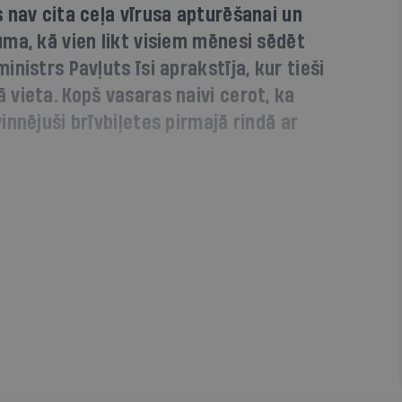
 nav cita ceļa vīrusa apturēšanai un
ma, kā vien likt visiem mēnesi sēdēt
nistrs Pavļuts īsi aprakstīja, kur tieši
vieta. Kopš vasaras naivi cerot, ka
nnējuši brīvbiļetes pirmajā rindā ar