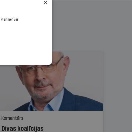
×
ī vienmēr var
Komentārs
Divas koalīcijas