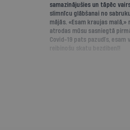
samazinājušies un tāpēc vairs
slimnīcu glābšanai no sabruku
mājās. «Esam kraujas malā,» mi
atrodas mūsu sasniegtā pirmā 
Covid-19 pats pazudīs, esam vi
reibinošu skatu bezdibenī!