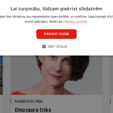
Lai turpinātu, lūdzam piekrist sīkdatnēm
am tikai sīkdatnes, kas nepieciešamas lapas darbībai un analītikai. Lapas kreisajā stūr
sīkdatņu politikā.
mainīt piekrišanu. Vairāk lasi
PIEKRIST VISĀM
RĀDĪT DETAĻAS
Redaktores sleja
Dinozaura triks