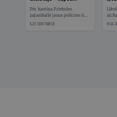
Reibuma cena Priekulē
Pēc kautiņa Priekules
Likvi
zaļumballē jauns policists ir
airBa
nonācis cietumā, bet
oblig
ILZE ŠĶIETNIECE
IEVA 
cienījams pedagogs — kapos.
šone
Tik traģiska ir izrādījusies
lemša
divu promiļu reibuma cena
draud
sama
kas j
pirm
augus