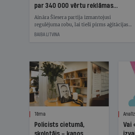
par 340 000 vērtu reklāmas
kampaņu
Aināra Šlesera partija izmantojusi
regulējuma robu, lai tieši pirms aģitācijas
starta izreklamētos par summu, kas
BAIBA LITVINA
pārsniedz trešdaļu no likumīgi atļautajiem
kampaņas tēriņiem. KNAB pārkāpumus
nekonstatē
Tēma
Analī
Policists cietumā,
Vai 
skolotājs – kapos.
izva