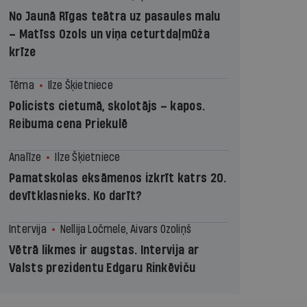
No Jaunā Rīgas teātra uz pasaules malu
– Matīss Ozols un viņa ceturtdaļmūža
krīze
Tēma
Ilze Šķietniece
Policists cietumā, skolotājs – kapos.
Reibuma cena Priekulē
Analīze
Ilze Šķietniece
Pamatskolas eksāmenos izkrīt katrs 20.
devītklasnieks. Ko darīt?
Intervija
Nellija Ločmele, Aivars Ozoliņš
Vētrā likmes ir augstas. Intervija ar
Valsts prezidentu Edgaru Rinkēviču