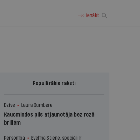
Ienākt
Populārākie raksti
Dzīve
Laura Dumbere
Kaucmindes pils atjaunotāja bez rozā
brillēm
Personība
Evelīna Stiene, speciāli Ir