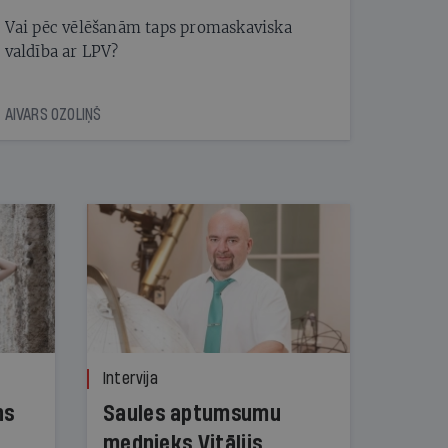
Vai pēc vēlēšanām taps promaskaviska
valdība ar LPV?
AIVARS OZOLIŅŠ
Intervija
ns
Saules aptumsumu
mednieks Vitālijs