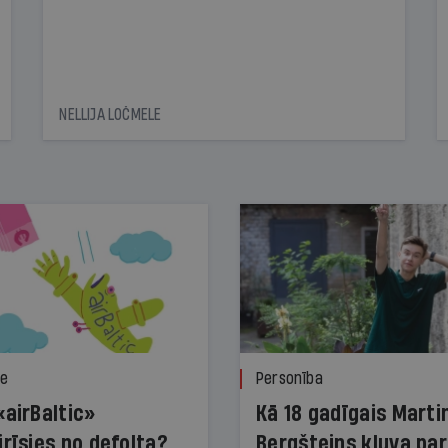
NELLIJA LOČMELE
ze
Personība
«airBaltic»
Kā 18 gadīgais Marti
irīsies no defolta?
Bergšteins kļuva par