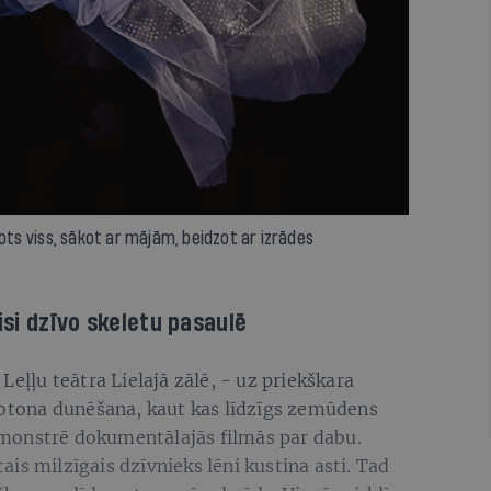
dots viss, sākot ar mājām, beidzot ar izrādes
visi dzīvo skeletu pasaulē
Leļļu teātra Lielajā zālē, - uz priekškara
onotona dunēšana, kaut kas līdzīgs zemūdens
monstrē dokumentālajās filmās par dabu.
is milzīgais dzīvnieks lēni kustina asti. Tad