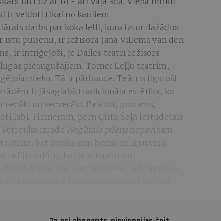
kars un līdz ar to - arī vaļa āda. Vienā mirklī
i ir veidoti tikai no kauliem.
lārais darbs par koka lelli, kura iztur dažādus
 īstu puisēnu, ir režisora Jana Villema van den
s, ir intriģējoši, jo Dailes teātrī režisors
ir lugas pieaugušajiem. Tomēr Leļļu teātrim,
riģējošu nieku. Tā ir pārbaude. Teātris ilgstoši
 izrādēm ir jāsaglabā tradicionāla estētika, ko
u vecāki un vecvecāki. Pa vidu, protams,
 ļoti labi. Piemēram, pērn Ģirta Šoļa iestudētais
a Petrenko izrāde
Neglītais pīlēns
nepavisam
 teātrim, bet patika gan bērniem, gan viņu
 radījis sajūtu, ka tie ir izņēmumi
ā.
Pinokio
šķiet tik izaicinoši «netradicionāla»
a teātra sev uzdotu jautājumu: varbūt tiešām
Ja esi abonents,
pievienojies šeit
.