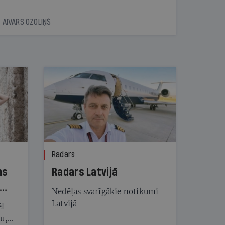
AIVARS OZOLIŅŠ
Radars
ns
Radars Latvijā
Nedēļas svarīgākie notikumi
Latvijā
ēl
ju,