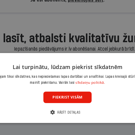
 lasīt, atbalsti kvalitatīvu žu
Iepazīšanās piedāvājums ir.lv abonēšanai. Atcel jebkurā brīdī
3,90 €/mēnesī
Lai turpinātu, lūdzam piekrist sīkdatnēm
Abonēt
am tikai sīkdatnes, kas nepieciešamas lapas darbībai un analītikai. Lapas kreisajā stūr
sīkdatņu politikā.
mainīt piekrišanu. Vairāk lasi
Citas abonēšanas iespējas meklē šeit
PIEKRIST VISĀM
RĀDĪT DETAĻAS