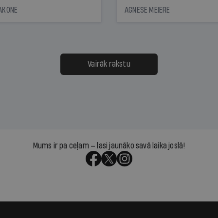
āciju turētājiem, taču
bet viņa sacītajam jau uzt
JAKONE
AGNESE MEIERE
dēļ nebija kvoruma
tūkstošiem laika ziņu ska
nai. Vai lidsabiedrībai
Latvijā. Aiz dažām minū
 defolts, ja tā nespēs
televīzijas ēterā ir 11 gadi
ksāt augstos procentus,
uzcītīga darba, mammas
āpārskaita jau trīs dienas
atbalsts un drosme turpi
Vairāk rakstu
s nākamās sapulces
meteovērojumus arī tad, 
ta vidū?
šķiet, ka tie nevienam na
vajadzīgi
Mums ir pa ceļam — lasi jaunāko savā laika joslā!