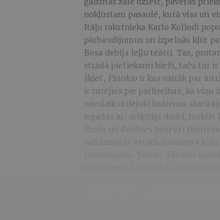
gaismas zālē dziest, paveras priekš
nokļūstam pasaulē, kurā viss un vis
Itāļu rakstnieka Karlo Kollodi popu
pārbaudījumus un izpelnās kļūt par
Bosa debija leļļu teātrī. Tas, protam
strādā pietiekami bieži, taču tur 
šķiet,
Pinokio
ir kas vairāk par int
ir turējies pie pārliecības, ka viņu
savulaik mīlējuši šodienas skatītāj
iegadās arī atšķirīgi darbi, turklāt
Emīls un Berlīnes zēni
vai Dmitrij
nelīdzinājās «tradicionālam» leļļu
pavadoņiem. Tomēr līdz šim teātris
konsekventā attīstības trajektorij
izrāde, ka kļūst gluži vai par paš
var/vajag citādi?