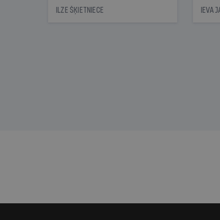
nonācis cietumā, bet
oblig
ILZE ŠĶIETNIECE
IEVA 
cienījams pedagogs — kapos.
šone
Tik traģiska ir izrādījusies
lemša
divu promiļu reibuma cena
draud
sama
kas j
pirm
augus