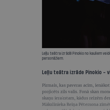
Leļļu teātra izrādē Pinokio no kauliem vei
personāžiem.
Leļļu teātra izrāde Pinokio - 
Pirmais, kas paveras acīm, ienākot 
projicēts zils valis. Fonā skan m
skaņu ierakstam, kādus reizēm de
Mākslinieka Reiņa Pētersona zīmēta