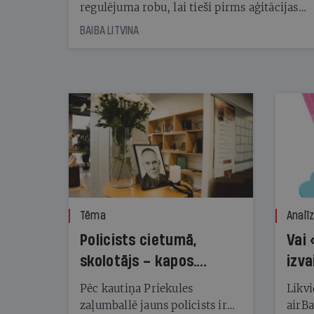
regulējuma robu, lai tieši pirms aģitācijas
starta izreklamētos par summu, kas
BAIBA LITVINA
pārsniedz trešdaļu no likumīgi atļautajiem
kampaņas tēriņiem. KNAB pārkāpumus
nekonstatē
Tēma
Analī
Policists cietumā,
Vai 
skolotājs – kapos.
izva
Reibuma cena Priekulē
Pēc kautiņa Priekules
Likvi
zaļumballē jauns policists ir
airBa