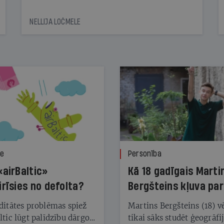
NELLIJA LOČMELE
ze
Personība
«airBaltic»
Kā 18 gadīgais Marti
irīsies no defolta?
Bergšteins kļuva par
laika ziņu seju?
ditātes problēmas spiež
Martins Bergšteins (18) v
ltic lūgt palīdzību dārgo
tikai sāks studēt ģeogrāfi