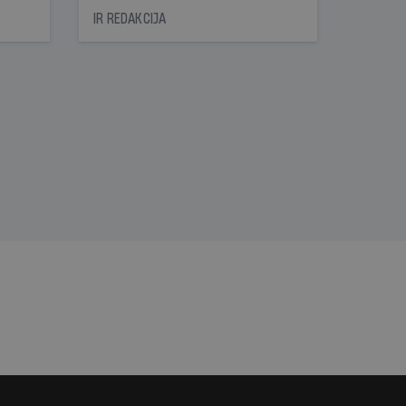
icas
IR REDAKCIJA
tītāju
tēm
nāt
kad
v