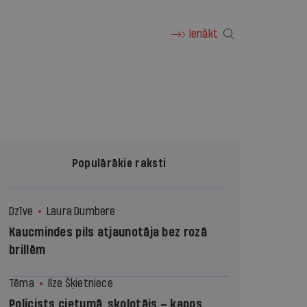
Ienākt
Populārākie raksti
Dzīve
Laura Dumbere
Kaucmindes pils atjaunotāja bez rozā
brillēm
Tēma
Ilze Šķietniece
Policists cietumā, skolotājs – kapos.