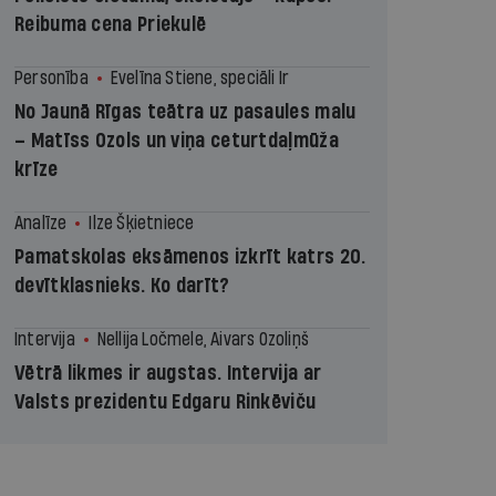
Reibuma cena Priekulē
Personība
Evelīna Stiene, speciāli Ir
No Jaunā Rīgas teātra uz pasaules malu
– Matīss Ozols un viņa ceturtdaļmūža
krīze
Analīze
Ilze Šķietniece
Pamatskolas eksāmenos izkrīt katrs 20.
devītklasnieks. Ko darīt?
Intervija
Nellija Ločmele, Aivars Ozoliņš
Vētrā likmes ir augstas. Intervija ar
Valsts prezidentu Edgaru Rinkēviču