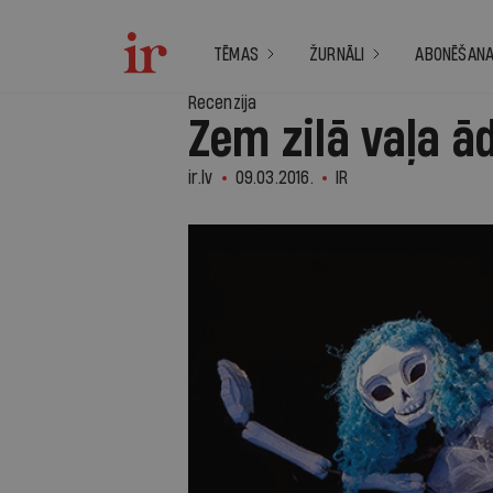
TĒMAS
ŽURNĀLI
ABONĒŠAN
Recenzija
Zem zilā vaļa ā
ir.lv
09.03.2016.
IR