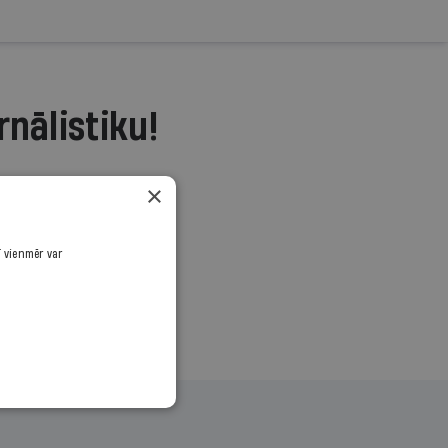
rnālistiku!
.
×
ī vienmēr var