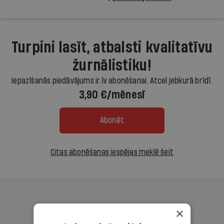
Turpini lasīt, atbalsti kvalitatīvu
žurnālistiku!
Iepazīšanās piedāvājums ir.lv abonēšanai. Atcel jebkurā brīdī.
3,90 €/mēnesī
Abonēt
Citas abonēšanas iespējas meklē šeit
×