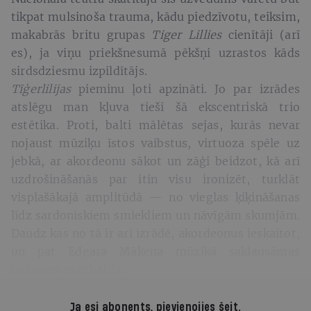
tikpat mulsinoša trauma, kādu piedzīvotu, teiksim,
makabrās britu grupas
Tiger Lillies
cienītāji (arī
es), ja viņu priekšnesumā pēkšņi uzrastos kāds
sirdsdziesmu izpildītājs.
Tīģerlilijas
pieminu ļoti apzināti. Jo par izrādes
atslēgu man kļuva tieši šā ekscentriskā trio
estētika. Proti, balti mālētas sejas, kurās nevar
nojaust mūziķu īstos vaibstus, virtuoza spēle uz
jebkā, ar akordeonu sākot un zāģi beidzot, kā arī
uzdrošināšanās par itin visu ironizēt, turklāt
visplašākajā amplitūdā — no vieglas ķiķināšanas
līdz sardoniskiem smiekliem un nāvīgām skumjām.
Daudz kas no tā ir arī izrādē, akordeonus ieskaitot,
un pat Edgara Mākena mūzikā saklausāmas
pazīstamas atbalsis.
Ja esi abonents,
pievienojies šeit
.