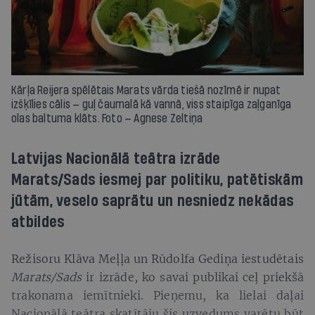
Kārļa Reijera spēlētais Marats vārda tiešā nozīmē ir nupat
izšķīlies cālis — guļ čaumalā kā vannā, viss staipīga zaļganīga
olas baltuma klāts. Foto — Agnese Zeltiņa
Latvijas Nacionālā teātra izrāde
Marats/Sads iesmej par politiku, patētiskām
jūtām, veselo saprātu un nesniedz nekādas
atbildes
Režisoru Klāva Meļļa un Rūdolfa Gediņa iestudētais
Marats/Sads
ir izrāde, ko savai publikai ceļ priekšā
trakonama iemītnieki. Pieņemu, ka lielai daļai
Nacionālā teātra skatītāju šis uzvedums varētu būt