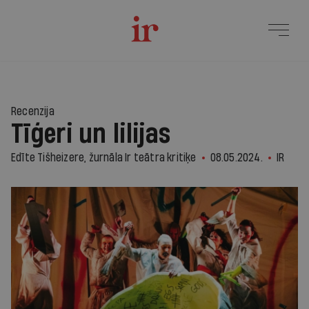
Recenzija
Tīģeri un lilijas
Edīte Tišheizere, žurnāla Ir teātra kritiķe
08.05.2024.
IR