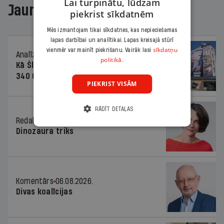
Lai turpinātu, lūdzam
Jaunākajā žurnālā
piekrist sīkdatnēm
Mēs izmantojam tikai sīkdatnes, kas nepieciešamas
lapas darbībai un analītikai. Lapas kreisajā stūrī
sīkdatņu
vienmēr var mainīt piekrišanu. Vairāk lasi
Analīze
06.08.2026.
politikā.
Kā Šlesera partija palika nesodīta par
340 000 vērtu reklāmas kampaņu
PIEKRIST VISĀM
RĀDĪT DETAĻAS
Redaktores sleja
06.08.2026.
Dinozaura triks
Komentārs
06.08.2026.
Divas koalīcijas