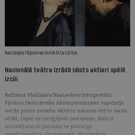
Nastasjas Fiļipovnas lomā Dita Lūriņa ,
Nacionālā teātra izrādē Idiots aktieri spēlē
izcili
Režisora Vladislava Nastavševa interpretētā
Fjodora Dostojevska
Idiota
pirmizrādei vajadzēja
notikt pirms mēneša. Aktiera traumas dēļ to nācās
atlikt, tāpēc uz intriģējošo jautājumu, kāds ir
iestudējums ar pavisam ne pieticīgo
apakšvirsrakstu
Dostojevskis /Nastavševs
,