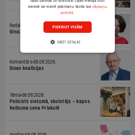
lapas darbībai un analītikai. Lapas kreisajā stūrī
sīkdatņu
vienmēr var mainīt piekrišanu. Vairāk lasi
politikā.
Redaktores sleja
06.08.2026.
PIEKRIST VISĀM
Dinozaura triks
RĀDĪT DETAĻAS
Komentārs
06.08.2026.
Divas koalīcijas
Tēma
06.08.2026.
Policists cietumā, skolotājs – kapos.
Reibuma cena Priekulē
Analīze
06.08.2026.