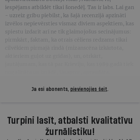
iespējams atbildēt tikai šonedēļ. Tas ir labs. Lai gan
- uzreiz gribu piebilst, ka šajā recenzijā apzināti
izvēlos nepievērsties vismaz diviem aspektiem, kas
spiestu izdarīt arī ne tik glaimojošus secinājumus:
pirmkārt, faktam, ka otrais cēliens redzams tikai
cilvēkiem pirmajā rindā (mizanscēna izkārtota,
aktieriem guļot uz grīdas), un, otrkārt,
jautājumam, kas tā par Krieviju, kas 1989.gadā tiek
nogalināta un izrādē, jāsaprot, apraudāta.
Ja esi abonents,
pievienojies šeit
.
Turpini lasīt, atbalsti kvalitatīvu
žurnālistiku!