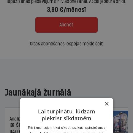
Iepazīšanās piedāvājums ir.lv abonēšanai. Atcel jebkurā brīdī.
3,90 €/mēnesī
Abonēt
Citas abonēšanas iespējas meklē šeit
Jaunākajā žurnālā
×
Lai turpinātu, lūdzam
piekrist sīkdatnēm
Analīze
06.08.2026.
Kā Šlesera partija palika nesodīta par
Mēs izmantojam tikai sīkdatnes, kas nepieciešamas
340 000 vērtu reklāmas kampaņu