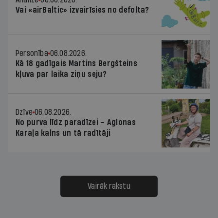
Vai «airBaltic» izvairīsies no defolta?
Personība
06.08.2026.
Kā 18 gadīgais Martins Bergšteins
kļuva par laika ziņu seju?
Dzīve
06.08.2026.
No purva līdz paradīzei – Aglonas
Karaļa kalns un tā radītāji
Vairāk rakstu