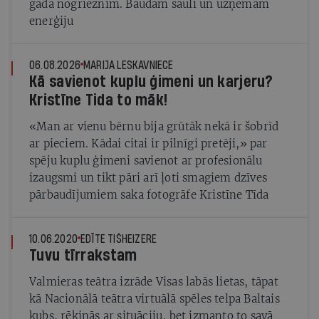
gada nogrieznim. Baudām sauli un uzņemam
enerģiju
06.08.2026
MARIJA LESKAVNIECE
Kā savienot kuplu ģimeni un karjeru?
Kristīne Tida to māk!
«Man ar vienu bērnu bija grūtāk nekā ir šobrīd
ar pieciem. Kādai citai ir pilnīgi pretēji,» par
spēju kuplu ģimeni savienot ar profesionālu
izaugsmi un tikt pāri arī ļoti smagiem dzīves
pārbaudījumiem saka fotogrāfe Kristīne Tīda
10.06.2020
EDĪTE TIŠHEIZERE
Tuvu tīrrakstam
Valmieras teātra izrāde Visas labās lietas, tāpat
kā Nacionālā teātra virtuālā spēles telpa Baltais
kubs, rēķinās ar situāciju, bet izmanto to savā