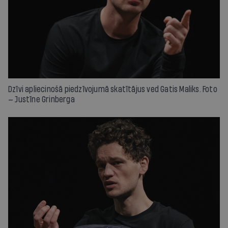
Dzīvi apliecinošā piedzīvojumā skatītājus ved Gatis Maliks. Foto
— Justīne Grinberga