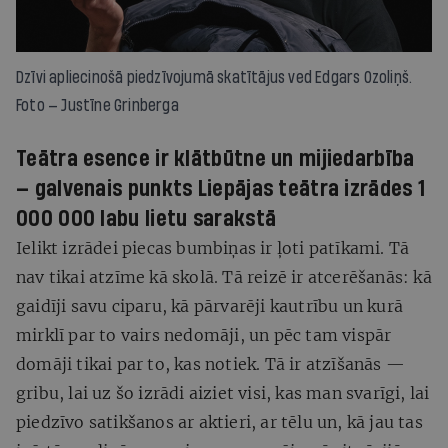
Dzīvi apliecinošā piedzīvojumā skatītājus ved Edgars Ozoliņš.
Foto — Justīne Grinberga
Teātra esence ir klātbūtne un mijiedarbība
— galvenais punkts Liepājas teātra izrādes
1
000 000 labu lietu
sarakstā
Ielikt izrādei piecas bumbiņas ir ļoti patīkami. Tā
nav tikai atzīme kā skolā. Tā reizē ir atcerēšanās: kā
gaidīji savu ciparu, kā pārvarēji kautrību un kurā
mirklī par to vairs nedomāji, un pēc tam vispār
domāji tikai par to, kas notiek. Tā ir atzīšanās —
gribu, lai uz šo izrādi aiziet visi, kas man svarīgi, lai
piedzīvo satikšanos ar aktieri, ar tēlu un, kā jau tas