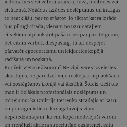
iedomāties sevi veterinārārsta, tēva, meitenes vai
citā lomā. Nekādus izrādes noslēpumus un intrigas
te neatklāšu, par to stāstot. Jo tikpat katra izrāde
būs pilnīgi citāda, vienam no uzrunātajiem
cilvēkiem atplaukstot pašam sev par pārsteigumu,
bet citam varbūt, diespasarg, tā arī nespējot
pārvarēt egocentrismu un iekļauties kopējā
radīšanā un noskaņā.
Kur šeit vieta režisoram? Ne viņš varēs izvēlēties
skatītājus, ne paredzēt viņu reakcijas, atplaukšanu
vai noslēgšanos ironijā vai ākstībā. Šoreiz tieši tas
man ir lielākais profesionālais noslēpums un
minējums: kā Dmitrijs Petrenko strādājis ar katru
no protagonistiem, kā sagatavojis viņus
neparedzamajam, kā viņi kopā modelējuši varoni
un trenējuši aktiera superjutīgo eksistenci, galu