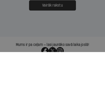
Vairāk rakstu
Mums ir pa ceļam — lasi jaunāko savā laika joslā!
Par IR