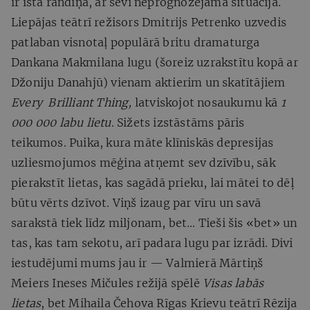
ir īstā randiņā, ar sevi neprognozējamā situācijā.
Liepājas teātrī režisors Dmitrijs Petrenko uzvedis
patlaban visnotaļ populārā britu dramaturga
Dankana Makmilana lugu (šoreiz uzrakstītu kopā ar
Džoniju Danahjū) vienam aktierim un skatītājiem
Every
Brilliant Thing,
latviskojot nosaukumu kā
1
000 000 labu lietu
. Sižets izstāstāms pāris
teikumos. Puika, kura māte klīniskās depresijas
uzliesmojumos mēģina atņemt sev dzīvību, sāk
pierakstīt lietas, kas sagādā prieku, lai mātei to dēļ
būtu vērts dzīvot. Viņš izaug par vīru un savā
sarakstā tiek līdz miljonam, bet… Tieši šis «bet» un
tas, kas tam sekotu, arī padara lugu par izrādi. Divi
iestudējumi mums jau ir — Valmierā Mārtiņš
Meiers Ineses Mičules režijā spēlē
Visas labās
lietas
, bet Mihaila Čehova Rīgas Krievu teātrī Rēzija