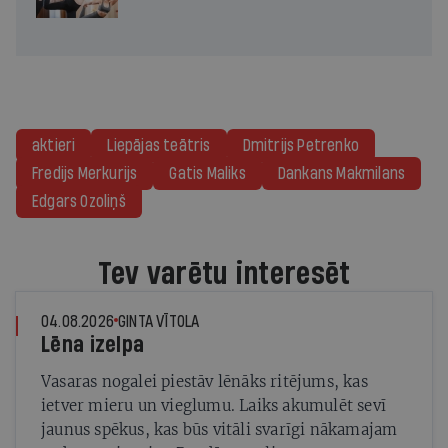
aktieri
Liepājas teātris
Dmitrijs Petrenko
Fredijs Merkurijs
Gatis Maliks
Dankans Makmilans
Edgars Ozoliņš
Tev varētu interesēt
04.08.2026
GINTA VĪTOLA
Lēna izelpa
Vasaras nogalei piestāv lēnāks ritējums, kas
ietver mieru un vieglumu. Laiks akumulēt sevī
jaunus spēkus, kas būs vitāli svarīgi nākamajam