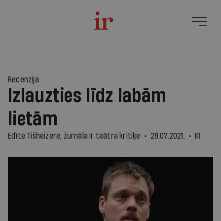
Recenzija
Izlauzties līdz labām
lietām
Edīte Tišheizere, žurnāla Ir teātra kritiķe
28.07.2021.
IR