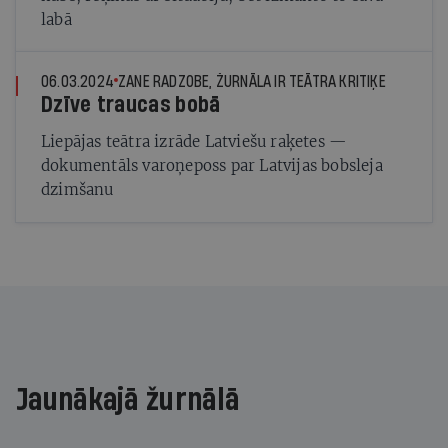
labā
06.03.2024
ZANE RADZOBE, ŽURNĀLA IR TEĀTRA KRITIĶE
Dzīve traucas bobā
Liepājas teātra izrāde Latviešu raķetes —
dokumentāls varoņeposs par Latvijas bobsleja
dzimšanu
Jaunākajā žurnālā