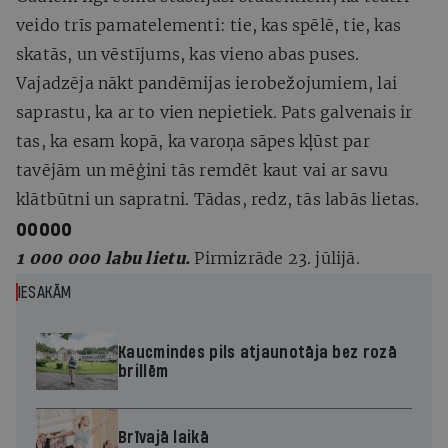
veido trīs pamatelementi: tie, kas spēlē, tie, kas
skatās, un vēstījums, kas vieno abas puses.
Vajadzēja nākt pandēmijas ierobežojumiem, lai
saprastu, ka ar to vien nepietiek. Pats galvenais ir
tas, ka esam kopā, ka varoņa sāpes kļūst par
tavējām un mēģini tās remdēt kaut vai ar savu
klātbūtni un sapratni. Tādas, redz, tās labās lietas.
ooooo
1 000 000
labu lietu.
Pirmizrāde 23. jūlijā.
IESAKĀM
Kaucmindes pils atjaunotāja bez rozā
brillēm
Brīvajā laikā