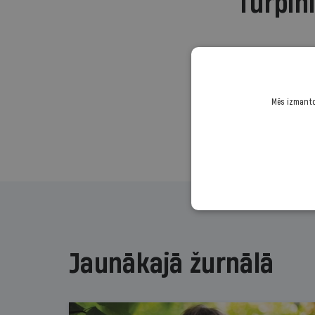
Turpini
Mēs izmantoj
Jaunākajā žurnālā