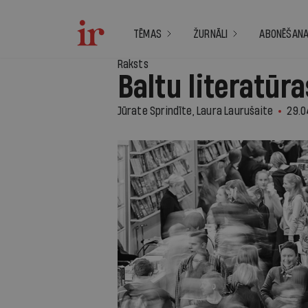
TĒMAS
ŽURNĀLI
ABONĒŠAN
Raksts
Baltu literatūr
Jūrate Sprindīte, Laura Laurušaite
29.0