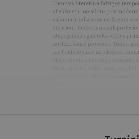
Lietuvas literatūra līdzīgos tempos
sliekšņiem: novēlotu postmodernis
sākumā atteikšanos no lineāra stā
stāstiem. Redzam mazāk profesiona
atspoguļojas gan tekstveides prin
noslāņošanās procesos. Tomēr gan l
pie tradicionālās izteiksmes, maz
eksperimenti. Padomju okupācijas 
kultūras un etnisko identitāti, be
jautājums, vai sabiedrības izpratn
loma.