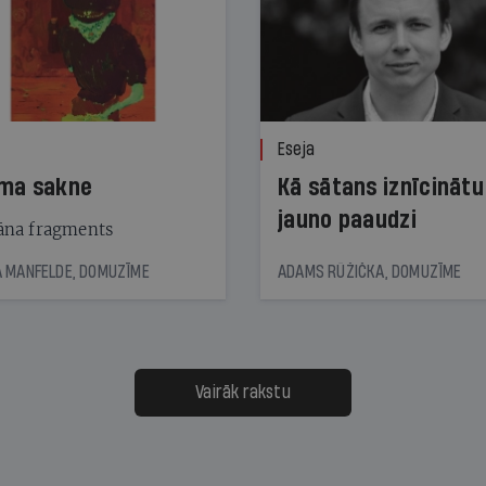
Eseja
ma sakne
Kā sātans iznīcinātu
jauno paaudzi
na fragments
 MANFELDE, DOMUZĪME
ADAMS RŪŽIČKA, DOMUZĪME
Vairāk rakstu