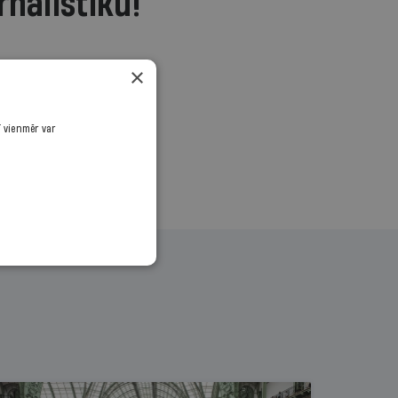
rnālistiku!
.
×
ī vienmēr var