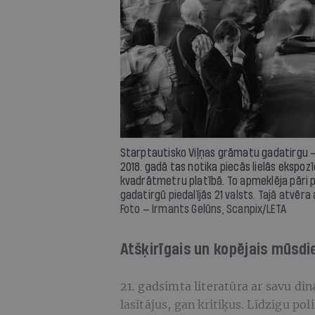
Starptautisko Viļņas grāmatu gadatirgu — lie
2018. gadā tas notika piecās lielās ekspoz
kvadrātmetru platībā. To apmeklēja pāri 
gadatirgū piedalījās 21 valsts. Tajā atvēra
Foto — Irmants Gelūns, Scanpix/LETA
Atšķirīgais un kopējais mūsdi
21. gadsimta literatūra ar savu d
lasītājus, gan kritiķus. Līdzīgu po