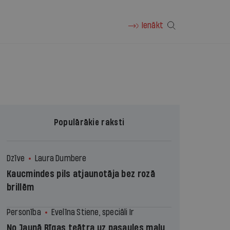
Ienākt
Populārākie raksti
Dzīve
Laura Dumbere
Kaucmindes pils atjaunotāja bez rozā
brillēm
Personība
Evelīna Stiene, speciāli Ir
No Jaunā Rīgas teātra uz pasaules malu