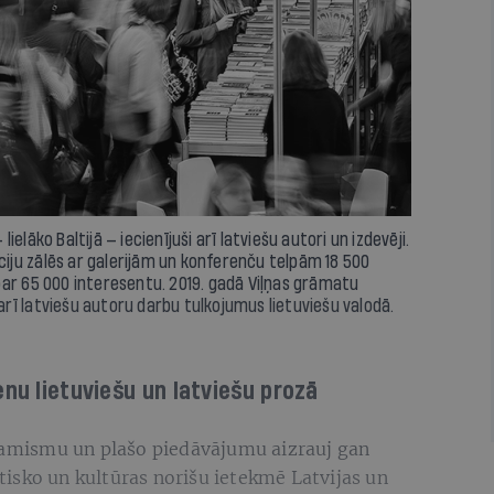
lāko Baltijā — iecienījuši arī latviešu autori un izdevēji.
īciju zālēs ar galerijām un konferenču telpām 18 500
par 65 000 interesentu. 2019. gadā Viļņas grāmatu
 arī latviešu autoru darbu tulkojumus lietuviešu valodā.
enu lietuviešu un latviešu prozā
inamismu un plašo piedāvājumu aizrauj gan
litisko un kultūras norišu ietekmē Latvijas un