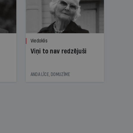
Viedoklis
Viņi to nav redzējuši
ANDA LĪCE, DOMUZĪME