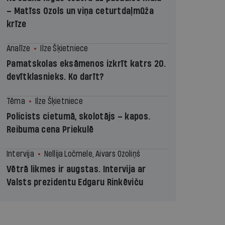
– Matīss Ozols un viņa ceturtdaļmūža
krīze
Analīze
Ilze Šķietniece
Pamatskolas eksāmenos izkrīt katrs 20.
devītklasnieks. Ko darīt?
Tēma
Ilze Šķietniece
Policists cietumā, skolotājs – kapos.
Reibuma cena Priekulē
Intervija
Nellija Ločmele, Aivars Ozoliņš
Vētrā likmes ir augstas. Intervija ar
Valsts prezidentu Edgaru Rinkēviču