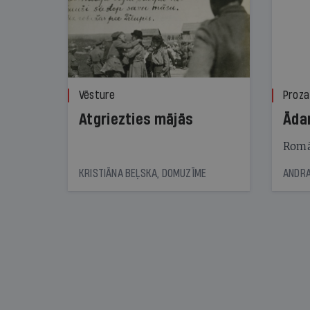
Vēsture
Proza
Atgriezties mājās
Āda
Romā
KRISTIĀNA BEĻSKA, DOMUZĪME
ANDRA