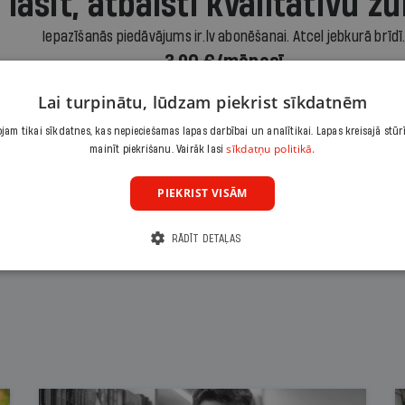
 lasīt, atbalsti kvalitatīvu žu
Iepazīšanās piedāvājums ir.lv abonēšanai. Atcel jebkurā brīdī
3,90 €/mēnesī
Lai turpinātu, lūdzam piekrist sīkdatnēm
Abonēt
am tikai sīkdatnes, kas nepieciešamas lapas darbībai un analītikai. Lapas kreisajā stūr
sīkdatņu politikā.
mainīt piekrišanu. Vairāk lasi
Citas abonēšanas iespējas meklē šeit
PIEKRIST VISĀM
RĀDĪT DETAĻAS