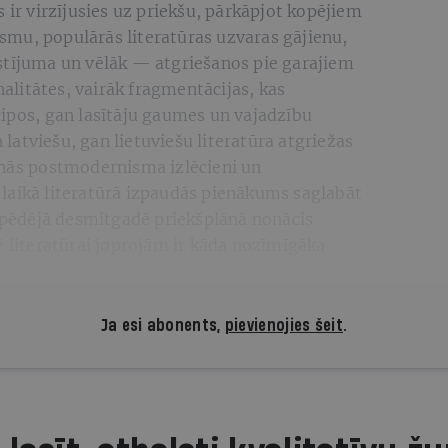
 ir virzījusies uz priekšu, pārkāpjot kopējiem
mu, populārās literatūras uzvaras gājienu,
stījuma un vēlāk — atgriešanos pie garajiem
litātes, vairāk fragmentācijas, kas
cipos, gan lasītāju gaumes un vajadzību
atviešu, gan lietuviešu literatūra atgriežas
inās postmodernisma izlēcieni un
laikā literatūrā izpaudās pienākums saglabāt
t pēdējā desmitgadē priekšplānā nonācis
ē literatūrai joprojām ir kāda nozīmīgāka
Ja esi abonents,
pievienojies šeit
.