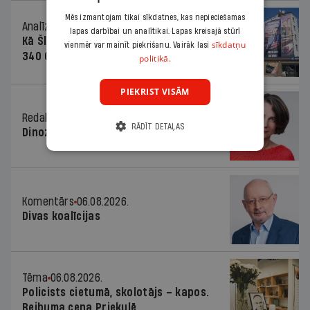
Mēs izmantojam tikai sīkdatnes, kas nepieciešamas
Analīze
06.08.2026.
lapas darbībai un analītikai. Lapas kreisajā stūrī
Kā Šlesera partija palika nesodīta par
sīkdatņu
vienmēr var mainīt piekrišanu. Vairāk lasi
340 000 vērtu reklāmas kampaņu
politikā.
PIEKRIST VISĀM
Redaktores sleja
06.08.2026.
RĀDĪT DETAĻAS
Dinozaura triks
Komentārs
06.08.2026.
Divas koalīcijas
Tēma
06.08.2026.
Policists cietumā, skolotājs – kapos.
Reibuma cena Priekulē