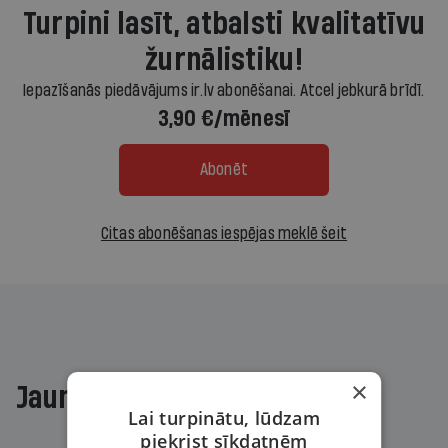
Turpini lasīt, atbalsti kvalitatīvu
žurnālistiku!
Iepazīšanās piedāvājums ir.lv abonēšanai. Atcel jebkurā brīdī.
3,90 €/mēnesī
Abonēt
Citas abonēšanas iespējas meklē šeit
×
Jaunākajā žurnālā
Lai turpinātu, lūdzam
piekrist sīkdatnēm