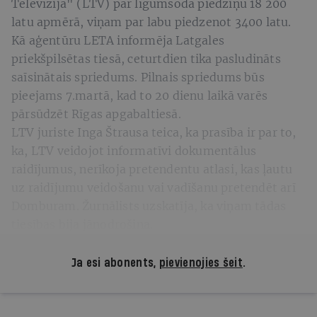
Televīzija" (LTV) par līgumsoda piedziņu 18 200
latu apmērā, viņam par labu piedzenot 3400 latu.
Kā aģentūru LETA informēja Latgales
priekšpilsētas tiesā, ceturtdien tika pasludināts
saīsinātais spriedums. Pilnais spriedums būs
pieejams 7.martā, kad to 20 dienu laikā varēs
pārsūdzēt Rīgas apgabaltiesā.
LTV juriste Inga Štrausa teica, ka prasība ir par to,
ka, LTV veidojot informatīvi dokumentālus
raidījumus, nerīkoja pretendentu atlasi, kas ļautu
uz raidījumu veidošanu vai vadīšanu pretendēt arī
Domburam. Žurnālists uzskatīja, ka viņam tādas
tiesības bija jānodrošina.
Ja esi abonents,
pievienojies šeit
.