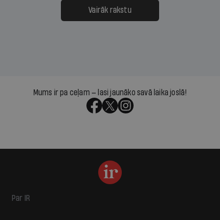
Vairāk rakstu
Mums ir pa ceļam — lasi jaunāko savā laika joslā!
Par IR