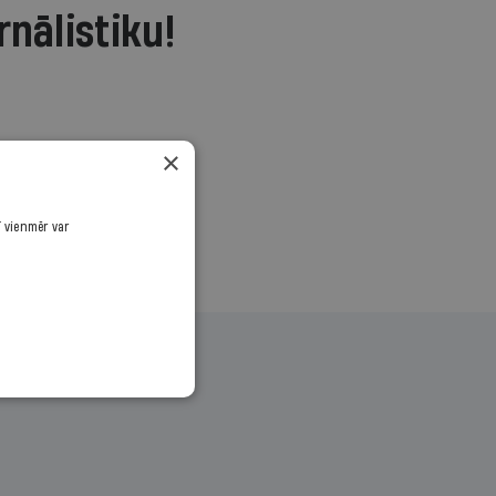
rnālistiku!
.
×
ī vienmēr var