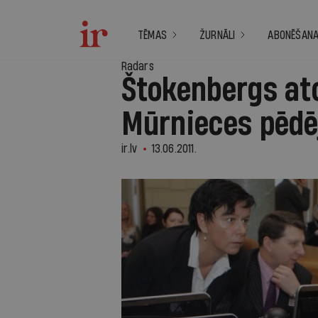
TĒMAS
ŽURNĀLI
ABONĒŠAN
Radars
Štokenbergs atc
Mūrnieces pēdē
ir.lv
13.06.2011.