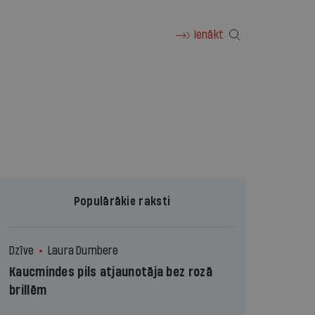
Ienākt
Populārākie raksti
Dzīve
Laura Dumbere
Kaucmindes pils atjaunotāja bez rozā
brillēm