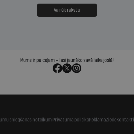
ksāt augstos procentus,
uzcītīga darba, mammas
āpārskaita jau trīs dienas
atbalsts un drosme turpi
Vairāk rakstu
s nākamās sapulces
meteovērojumus arī tad, 
ta vidū?
šķiet, ka tie nevienam na
vajadzīgi
Mums ir pa ceļam — lasi jaunāko savā laika joslā!
jumu sniegšanas noteikumi
Privātuma politika
Reklāma
Ziedo
Kontakti