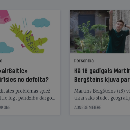
ze
Personība
«airBaltic»
Kā 18 gadīgais Marti
irīsies no defolta?
Bergšteins kļuva par
laika ziņu seju?
ditātes problēmas spiež
Martins Bergšteins (18) v
ltic lūgt palīdzību dārgo
tikai sāks studēt ģeogrāfi
āciju turētājiem, taču
bet viņa sacītajam jau uzt
JAKONE
AGNESE MEIERE
dēļ nebija kvoruma
tūkstošiem laika ziņu ska
nai. Vai lidsabiedrībai
Latvijā. Aiz dažām minū
 defolts, ja tā nespēs
televīzijas ēterā ir 11 gadi