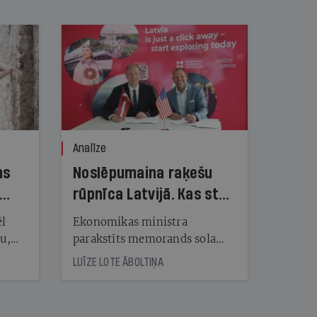
Analīze
ns
Noslēpumaina raķešu
rūpnīca Latvijā. Kas stāv
aiz vērienīgā
ēl
Ekonomikas ministra
priekšvēlēšanu
ju,
parakstīts memorands sola
icas
Latvijā būvēt artilērijas raķešu
solījuma?
LUĪZE LOTE ĀBOLTIŅA
tītāju
rūpnīcu, taču ASV investoram
tēm
nav artilērijas ražošanas
pieredzes, un arī mūsu