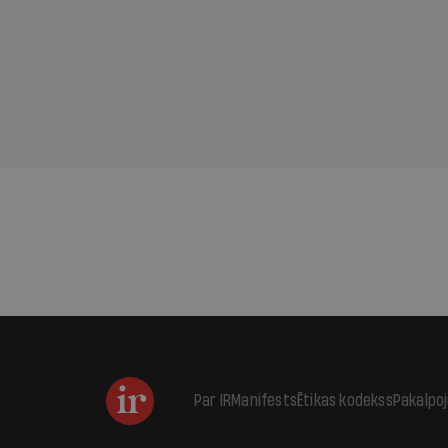
sama
kas j
pirm
augus
Par IR
Manifests
Ētikas kodekss
Pakalpo