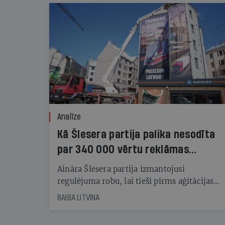
Analīze
Kā Šlesera partija palika nesodīta
par 340 000 vērtu reklāmas
kampaņu
Aināra Šlesera partija izmantojusi
regulējuma robu, lai tieši pirms aģitācijas
starta izreklamētos par summu, kas
BAIBA LITVINA
pārsniedz trešdaļu no likumīgi atļautajiem
kampaņas tēriņiem. KNAB pārkāpumus