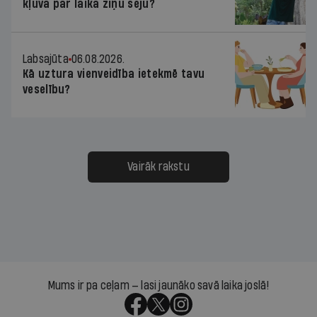
kļuva par laika ziņu seju?
Labsajūta
06.08.2026.
Kā uztura vienveidība ietekmē tavu
veselību?
Vairāk rakstu
Mums ir pa ceļam — lasi jaunāko savā laika joslā!