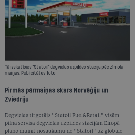
Tā izskatīsies "Statoil" degvielas uzpildes stacija pēc zīmola
maiņas. Publicitātes foto
Pirmās pārmaiņas skars Norvēģiju un
Zviedriju
Degvielas tirgotājs "Statoil Fuel&Retail" visām
pilna servisa degvielas uzpildes stacijām Eiropā
plāno mainīt nosaukumu no "Statoil" uz globālo