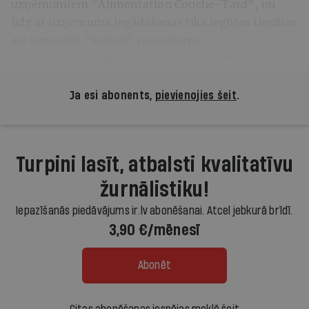
uzņēmumiem "Alimentation Couche-Tard", un
līdz ar uzņēmuma iegādāšanos tika iegūtas tiesības
arī izmantot "Statoil" nosaukumu
mazumtirdzniecībā līdz pat 2021.gadam.
Ja esi abonents,
pievienojies šeit
.
Turpini lasīt, atbalsti kvalitatīvu
žurnālistiku!
Iepazīšanās piedāvājums ir.lv abonēšanai. Atcel jebkurā brīdī.
3,90 €/mēnesī
Abonēt