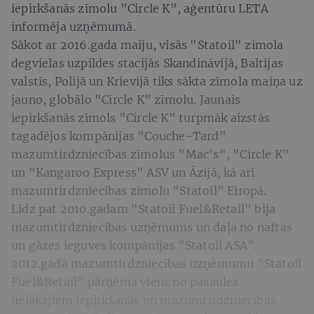
iepirkšanās zīmolu "Circle K", aģentūru LETA
informēja uzņēmumā.
Sākot ar 2016.gada maiju, visās "Statoil" zīmola
degvielas uzpildes stacijās Skandināvijā, Baltijas
valstīs, Polijā un Krievijā tiks sākta zīmola maiņa uz
jauno, globālo "Circle K" zīmolu. Jaunais
iepirkšanās zīmols "Circle K" turpmāk aizstās
tagadējos kompānijas "Couche-Tard"
mazumtirdzniecības zīmolus "Mac's", "Circle K"
un "Kangaroo Express" ASV un Āzijā, kā arī
mazumtirdzniecības zīmolu "Statoil" Eiropā.
Līdz pat 2010.gadam "Statoil Fuel&Retail" bija
mazumtirdzniecības uzņēmums un daļa no naftas
un gāzes ieguves kompānijas "Statoil ASA".
2012.gadā mazumtirdzniecības uzņēmumu "Statoil
Fuel&Retail" pārņēma viens no pasaules
lielākajiem iepirkšanās un mazumtirdzniecības