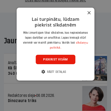
Citas abonēšanas iespējas meklē šeit
×
Lai turpinātu, lūdzam
piekrist sīkdatnēm
Mēs izmantojam tikai sīkdatnes, kas nepieciešamas
lapas darbībai un analītikai. Lapas kreisajā stūrī
Jaunākajā žurnālā
sīkdatņu
vienmēr var mainīt piekrišanu. Vairāk lasi
politikā.
PIEKRIST VISĀM
Analīze
06.08.2026.
Kā Šlesera partija palika nesodīta par
RĀDĪT DETAĻAS
340 000 vērtu reklāmas kampaņu
Redaktores sleja
06.08.2026.
Dinozaura triks