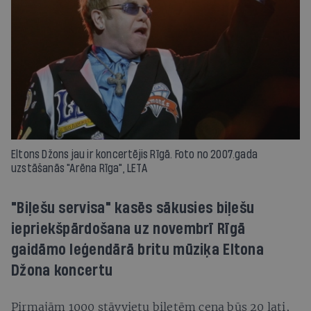
Eltons Džons jau ir koncertējis Rīgā. Foto no 2007.gada
uzstāšanās "Arēna Rīga", LETA
"Biļešu servisa" kasēs sākusies biļešu
iepriekšpārdošana uz novembrī Rīgā
gaidāmo leģendārā britu mūziķa Eltona
Džona koncertu
Pirmajām 1000 stāvvietu biļetēm cena būs 20 lati,