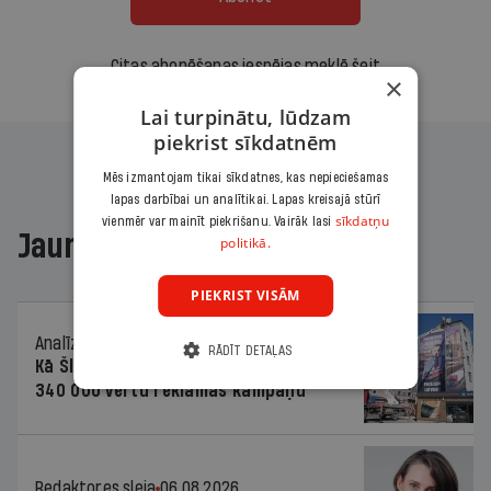
Citas abonēšanas iespējas meklē šeit
×
Lai turpinātu, lūdzam
piekrist sīkdatnēm
Mēs izmantojam tikai sīkdatnes, kas nepieciešamas
lapas darbībai un analītikai. Lapas kreisajā stūrī
sīkdatņu
vienmēr var mainīt piekrišanu. Vairāk lasi
Jaunākajā žurnālā
politikā.
PIEKRIST VISĀM
Analīze
06.08.2026.
RĀDĪT DETAĻAS
Kā Šlesera partija palika nesodīta par
340 000 vērtu reklāmas kampaņu
Redaktores sleja
06.08.2026.