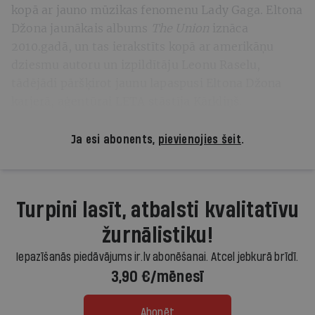
kopā ar jauno mūzikas fenomenu Lady Gaga. Eltona
Džona jaunākais albums
The Union
iznāca
2010.gadā, un tas ierakstīts kopā ar amerikāņu
dziesmu autoru un izpildītāju Leonu Raselu,
tādējādi pāršķirot jaunu lapaspusi Eltona Džona
karjerā, aģentūrai LETA stāstīja Kārkliņš.
Ja esi abonents,
pievienojies šeit
.
Turpini lasīt, atbalsti kvalitatīvu
žurnālistiku!
Iepazīšanās piedāvājums ir.lv abonēšanai. Atcel jebkurā brīdī.
3,90 €/mēnesī
Abonēt