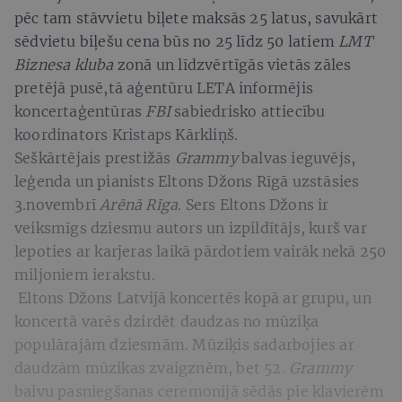
pēc tam stāvvietu biļete maksās 25 latus, savukārt
sēdvietu biļešu cena būs no 25 līdz 50 latiem
LMT
Biznesa kluba
zonā un līdzvērtīgās vietās zāles
pretējā pusē,tā aģentūru LETA informējis
koncertaģentūras
FBI
sabiedrisko attiecību
koordinators Kristaps Kārkliņš.
Seškārtējais prestižās
Grammy
balvas ieguvējs,
leģenda un pianists Eltons Džons Rīgā uzstāsies
3.novembrī
Arēnā Rīga
. Sers Eltons Džons ir
veiksmīgs dziesmu autors un izpildītājs, kurš var
lepoties ar karjeras laikā pārdotiem vairāk nekā 250
miljoniem ierakstu.
Eltons Džons Latvijā koncertēs kopā ar grupu, un
koncertā varēs dzirdēt daudzas no mūziķa
populārajām dziesmām. Mūziķis sadarbojies ar
daudzām mūzikas zvaigznēm, bet 52.
Grammy
balvu pasniegšanas ceremonijā sēdās pie klavierēm