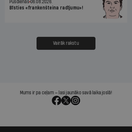
Pusdienās
06.08.2026.
Bīsties «frankenšteina radījumu»!
Vairāk rakstu
Mums ir pa ceļam — lasi jaunāko savā laika joslā!