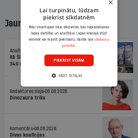
×
Lai turpinātu, lūdzam
piekrist sīkdatnēm
Jaunākajā žurnālā
Mēs izmantojam tikai sīkdatnes, kas nepieciešamas
lapas darbībai un analītikai. Lapas kreisajā stūrī
sīkdatņu
vienmēr var mainīt piekrišanu. Vairāk lasi
politikā.
Analīze
06.08.2026.
Kā Šlesera partija palika nesodīta par
PIEKRIST VISĀM
340 000 vērtu reklāmas kampaņu
RĀDĪT DETAĻAS
Redaktores sleja
06.08.2026.
Dinozaura triks
Komentārs
06.08.2026.
Divas koalīcijas