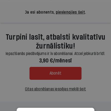
Ja esi abonents,
pievienojies šeit
.
Turpini lasīt, atbalsti kvalitatīvu
žurnālistiku!
Iepazīšanās piedāvājums ir.lv abonēšanai. Atcel jebkurā brīdī.
3,90 €/mēnesī
Abonēt
Citas abonēšanas iespējas meklē šeit