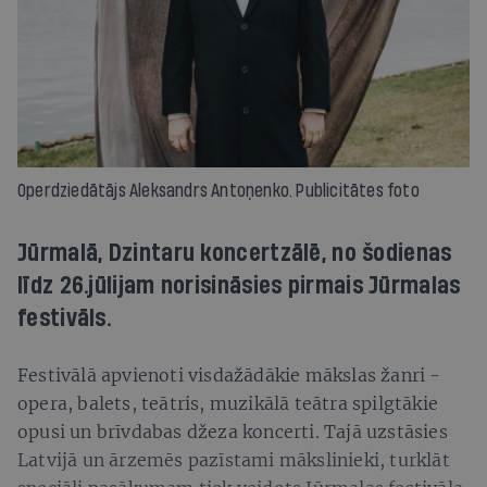
Operdziedātājs Aleksandrs Antoņenko. Publicitātes foto
Jūrmalā, Dzintaru koncertzālē, no šodienas
līdz 26.jūlijam norisināsies pirmais Jūrmalas
festivāls.
Festivālā apvienoti visdažādākie mākslas žanri -
opera, balets, teātris, muzikālā teātra spilgtākie
opusi un brīvdabas džeza koncerti. Tajā uzstāsies
Latvijā un ārzemēs pazīstami mākslinieki, turklāt