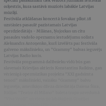
speciāli pasākumam tiek veidots Jūrmalas festivāla
orķestris, kura sastāvā muzicēs labākie Latvijas
mūziķi.
Festivāla atklāšanas koncertā šovakar plkst.18
uzstāsies pasaulē pazīstamais Latvijas
operdziedātājs - Milānas, Ņujorkas un citu
pasaules vadošo opernamu iestudējumu solists
Aleksandrs Antoņenko, kurš izvēlēts par festivāla
galveno mākslinieku, un "Grammy" balvas ieguvējs
Latvijas Radio koris.
Festivāla programmā dalībnieku vidū būs gan
slavenais Krievijas aktieris Konstantīns Raikins, gan
vērienīgā opermūzikas projekta "XXI gadsimta
tenori" mākslinieki, vairāku "Grammy" balvu
ieguvēja, amerikāņu džeza dziedātāja Daiena Šūra,
Itālijas "Teatro di Milano" baleta trupa uzvedumā
"Viva Verdi" un viens no labākajiem Gruzijas
bigbendiem "Tbilisi Big Band".