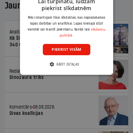
Lai turpinātu, lūdzam
Jaunākajā žurnālā
piekrist sīkdatnēm
Mēs izmantojam tikai sīkdatnes, kas nepieciešamas
lapas darbībai un analītikai. Lapas kreisajā stūrī
sīkdatņu
vienmēr var mainīt piekrišanu. Vairāk lasi
Analīze
06.08.2026.
politikā.
Kā Šlesera partija palika nesodīta par
340 000 vērtu reklāmas kampaņu
PIEKRIST VISĀM
RĀDĪT DETAĻAS
Redaktores sleja
06.08.2026.
Dinozaura triks
Komentārs
06.08.2026.
Divas koalīcijas