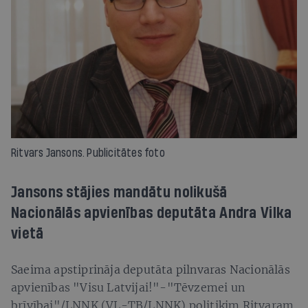
Ritvars Jansons. Publicitātes foto
Jansons stājies mandātu nolikušā
Nacionālās apvienības deputāta Andra Vilka
vietā
Saeima apstiprināja deputāta pilnvaras Nacionālās
apvienības "Visu Latvijai!"-"Tēvzemei un
brīvībai"/LNNK (VL-TB/LNNK) politiķim Ritvaram