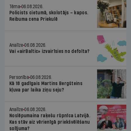
Tēma
06.08.2026.
Policists cietumā, skolotājs – kapos.
Reibuma cena Priekulē
Analīze
06.08.2026.
Vai «airBaltic» izvairīsies no defolta?
Personība
06.08.2026.
Kā 18 gadīgais Martins Bergšteins
kļuva par laika ziņu seju?
Analīze
06.08.2026.
Noslēpumaina raķešu rūpnīca Latvijā.
Kas stāv aiz vērienīgā priekšvēlēšanu
solījuma?