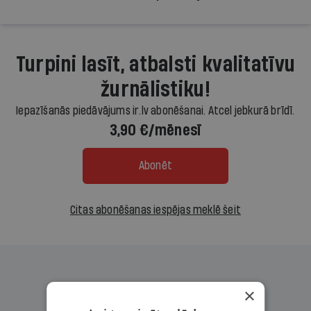
Turpini lasīt, atbalsti kvalitatīvu
žurnālistiku!
Iepazīšanās piedāvājums ir.lv abonēšanai. Atcel jebkurā brīdī.
3,90 €/mēnesī
Abonēt
Citas abonēšanas iespējas meklē šeit
×