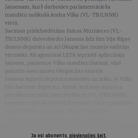
Jansonam, kurš darbosies parlamentārieša
mandātu nolikušā Andra Vilka (VL-TB/LNNK)
vietā.
Saeimas priekšsēdētājas Ināras Mūrnieces (VL-
TB/LNNK) dzīvesbiedrs Jansons līdz šim bija Rīgas
domes deputāts un arī Okupācijas muzeja vadītāja
vietnieks. Kā aģentūrai LETA iepriekš apliecināja
Jansons, pārņemot Vilka mandātu Saeimā, viņš
pametīs savu amatu Okupācijas muzejā.
Jansons ieguvis deputāta mandātu uz laiku, jo Vilks
bija Saeimas deputāts, kamēr kultūras ministra
pienākumus pilda Dace Melbārde (VL-TB/LNNK).
Jansons turpmāk Saeimā darbosies Valsts pārvaldes
un pašvaldības komisijā, kā arī Pilsonības,
migrācijas un sabiedrības saliedētības komisijā.
Ja esi abonents,
pievienojies šeit
.