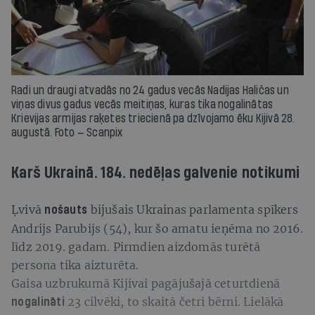
Radi un draugi atvadās no 24 gadus vecās Nadijas Haličas un
viņas divus gadus vecās meitiņas, kuras tika nogalinātas
Krievijas armijas raķetes triecienā pa dzīvojamo ēku Kijivā 28.
augustā. Foto — Scanpix
Karš Ukrainā. 184. nedēļas galvenie notikumi
Ļvivā
bijušais Ukrainas parlamenta spīkers
nošauts
Andrijs Parubijs (54), kur šo amatu ieņēma no 2016.
līdz 2019. gadam. Pirmdien aizdomās turētā
persona tika aizturēta.
Gaisa uzbrukumā Kijivai pagājušajā ceturtdienā
23 cilvēki, to skaitā četri bērni. Lielākā
nogalināti