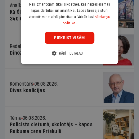
Mēs izmantojam tikai sīkdatnes, kas nepieciešamas
Analīze
06.08.2026.
lapas darbībai un analītikai. Lapas kreisajā stūrī
Kā Šlesera partija palika nesodīta par
sīkdatņu
vienmēr var mainīt piekrišanu. Vairāk lasi
340 000 vērtu reklāmas kampaņu
politikā.
PIEKRIST VISĀM
Redaktores sleja
06.08.2026.
Dinozaura triks
RĀDĪT DETAĻAS
Komentārs
06.08.2026.
Divas koalīcijas
Tēma
06.08.2026.
Policists cietumā, skolotājs – kapos.
Reibuma cena Priekulē