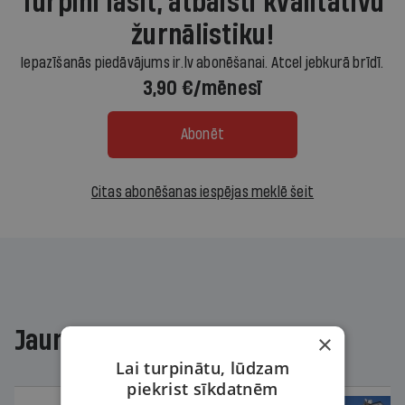
Turpini lasīt, atbalsti kvalitatīvu
žurnālistiku!
Iepazīšanās piedāvājums ir.lv abonēšanai. Atcel jebkurā brīdī.
3,90 €/mēnesī
Abonēt
Citas abonēšanas iespējas meklē šeit
Jaunākajā žurnālā
×
Lai turpinātu, lūdzam
piekrist sīkdatnēm