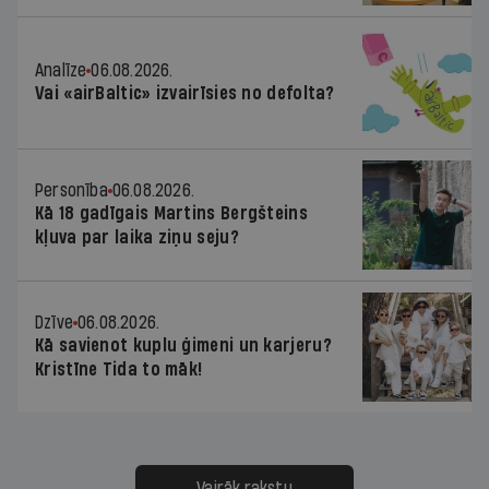
Analīze
06.08.2026.
Vai «airBaltic» izvairīsies no defolta?
Personība
06.08.2026.
Kā 18 gadīgais Martins Bergšteins
kļuva par laika ziņu seju?
Dzīve
06.08.2026.
Kā savienot kuplu ģimeni un karjeru?
Kristīne Tida to māk!
Vairāk rakstu