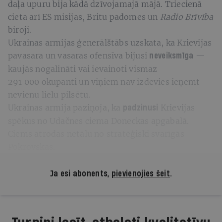
daļa upuru bija kādā dzīvojamajā mājā. Triecienā
cieta arī ES misijas, Britu padomes un
Radio Brīvība
biroji.
Ukrainas armijas ģenerālštābs uzskata, ka Krievijas
pavasara un vasaras ofensīva bijusi
—
neveiksmīga
kaujās nogalināti vai ievainoti vismaz
291 000 okupanti un viņiem nav izdevies ieņemt
nevienu lielu pilsētu.
Ukrainas armija paziņoja, ka
Krievijas
padzinusi
spēkus no Udačnes ciema Doneckas apgabalā.
Ciems atrodas netālu no stratēģiski svarīgās
Pokrovskas.
Ja esi abonents,
pievienojies šeit
.