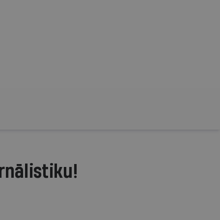
rnālistiku!
.