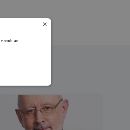
×
ī vienmēr var