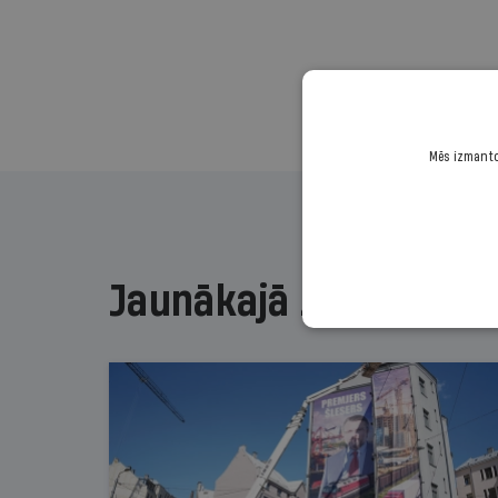
Mēs izmantoj
Jaunākajā žurnālā