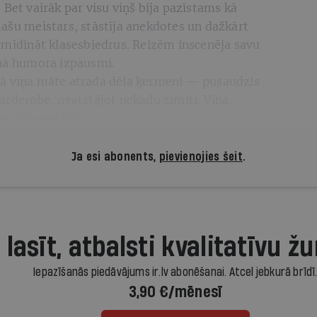
. Bet vairāk par visu viņš bija pazīstams kā
ašu meistars, stāstīja anekdotes un dažkārt
asmīdināt klasesbiedrus. Reizēm inscenēja savu
lnā humora izpausmi.
nā viņa māte atrada dēla ķermeni — pusaudzis
arderobē, neatstājot nekādu zīmīti. Viņa
s bija noticis.
Ja esi abonents,
pievienojies šeit
.
 lasīt, atbalsti kvalitatīvu žu
Iepazīšanās piedāvājums ir.lv abonēšanai. Atcel jebkurā brīdī
3,90 €/mēnesī