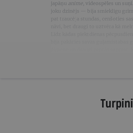
japāņu
anime
, videospēles un suņi
joku dzinējs — bija smieklīgu grim
pat traucēja stundas, cenšoties s
nāvi, bet draugi to uztvēra kā me
Līdz kādas piektdienas pēcpusdie
bija pakāries savas guļamistabas g
ģimene un draugi centās saprast, ka
Turpini