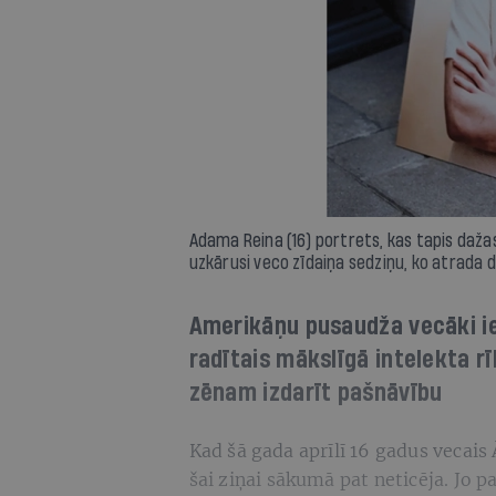
Adama Reina (16) portrets, kas tapis daž
uzkārusi veco zīdaiņa sedziņu, ko atrada 
Amerikāņu pusaudža vecāki ie
radītais mākslīgā intelekta rī
zēnam izdarīt pašnāvību
Kad šā gada aprīlī 16 gadus vecais
šai ziņai sākumā pat neticēja. Jo 