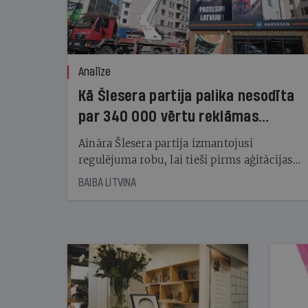
Analīze
Kā Šlesera partija palika nesodīta
par 340 000 vērtu reklāmas
kampaņu
Aināra Šlesera partija izmantojusi
regulējuma robu, lai tieši pirms aģitācijas
starta izreklamētos par summu, kas
BAIBA LITVINA
pārsniedz trešdaļu no likumīgi atļautajiem
kampaņas tēriņiem. KNAB pārkāpumus
nekonstatē