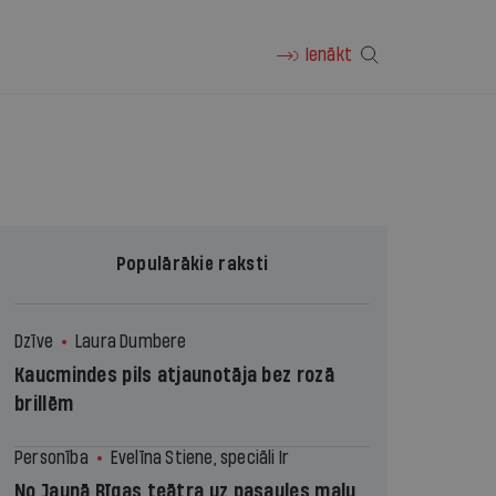
Ienākt
Populārākie raksti
Dzīve
Laura Dumbere
Kaucmindes pils atjaunotāja bez rozā
brillēm
Personība
Evelīna Stiene, speciāli Ir
No Jaunā Rīgas teātra uz pasaules malu