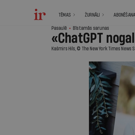
TĒMAS
ŽURNĀLI
ABONĒŠAN
Pasaulē
Bīstamās sarunas
«ChatGPT nogal
Kašmirs Hils, © The New York Times News 
2