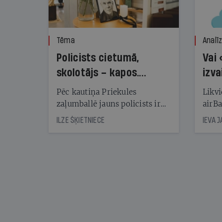
Tēma
Analī
Policists cietumā,
Vai 
skolotājs – kapos.
izva
Reibuma cena Priekulē
Pēc kautiņa Priekules
Likvi
zaļumballē jauns policists ir
airBa
nonācis cietumā, bet
oblig
ILZE ŠĶIETNIECE
IEVA 
cienījams pedagogs — kapos.
šone
Tik traģiska ir izrādījusies
lemša
divu promiļu reibuma cena
draud
sama
kas j
pirm
augus