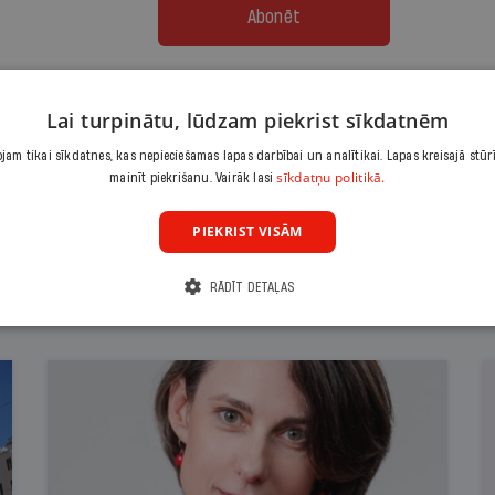
Abonēt
Citas abonēšanas iespējas meklē šeit
Lai turpinātu, lūdzam piekrist sīkdatnēm
am tikai sīkdatnes, kas nepieciešamas lapas darbībai un analītikai. Lapas kreisajā stūr
sīkdatņu politikā.
mainīt piekrišanu. Vairāk lasi
PIEKRIST VISĀM
RĀDĪT DETAĻAS