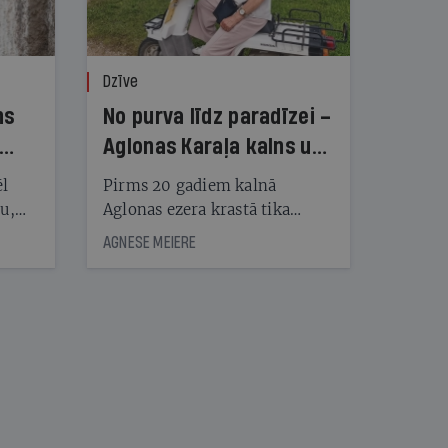
Dzīve
ns
No purva līdz paradīzei –
Aglonas Karaļa kalns un
tā radītāji
ēl
Pirms 20 gadiem kalnā
ju,
Aglonas ezera krastā tika
icas
uzstādītas pirmās koka
AGNESE MEIERE
tītāju
skulptūras, tagad Kristus
tēm
karaļa kalnā, vietā, «kur atrast
mieru un Dievu», ir vairāk
nekā 450 skulptūru un
nāt
tūkstošiem augu
kad
v