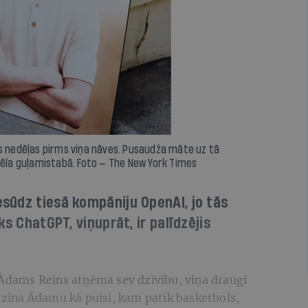
as nedēļas pirms viņa nāves. Pusaudža māte uz tā
dēla guļamistabā. Foto — The New York Times
sūdz tiesā kompāniju OpenAI, jo tās
ks ChatGPT, viņuprāt, ir palīdzējis
 Ādams Reins atņēma sev dzīvību, viņa draugi
pazina Ādamu kā puisi, kam patīk basketbols,