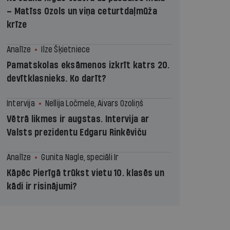
– Matīss Ozols un viņa ceturtdaļmūža
krīze
Analīze
Ilze Šķietniece
Pamatskolas eksāmenos izkrīt katrs 20.
devītklasnieks. Ko darīt?
Intervija
Nellija Ločmele, Aivars Ozoliņš
Vētrā likmes ir augstas. Intervija ar
Valsts prezidentu Edgaru Rinkēviču
Analīze
Gunita Nagle, speciāli Ir
Kāpēc Pierīgā trūkst vietu 10. klasēs un
kādi ir risinājumi?