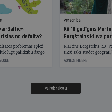
ze
Personība
«airBaltic»
Kā 18 gadīgais Marti
irīsies no defolta?
Bergšteins kļuva par
laika ziņu seju?
ditātes problēmas spiež
Martins Bergšteins (18) v
ltic lūgt palīdzību dārgo
tikai sāks studēt ģeogrāfi
āciju turētājiem, taču
bet viņa sacītajam jau uzt
JAKONE
AGNESE MEIERE
dēļ nebija kvoruma
tūkstošiem laika ziņu ska
nai. Vai lidsabiedrībai
Latvijā. Aiz dažām minū
 defolts, ja tā nespēs
televīzijas ēterā ir 11 gadi
ksāt augstos procentus,
uzcītīga darba, mammas
āpārskaita jau trīs dienas
atbalsts un drosme turpi
Vairāk rakstu
s nākamās sapulces
meteovērojumus arī tad, 
ta vidū?
šķiet, ka tie nevienam na
vajadzīgi