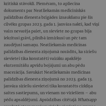
kritiskā stāvoklī. Piemēram, to apliecina
dokuments par Neatliekamās medicīniskās
palīdzības dienesta brigādes izsaukšanu pie šīs
cilvēku grupas 2023. gada 1. janvāra naktī, kad viņi
vairs nevarēja paiet, un sieviete no grupas bija
iekritusi grāvī, pilnībā izmirkusi un pēc tam
zaudējusi samaņu. Neatliekamās medicīnas
palīdzības dienesta ziņojumā norādīts, ka sīriešu
sievietei tika konstatēti vairāku apakšējo
ekstremitāšu apvidu bojājumi un abu pēdu
macerācija. Savukārt Neatliekamās medicīnas
palīdzības dienesta ziņojumā no 2023. gada 13.
janvāra sīriešu sievietei tika konstatēts cirkšņa
saites sastiepums, un vienam no vīriešiem – abu
pēdu apsaldējumi. Apsūdzības citētajā
Whatsapp