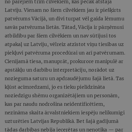
no pārējiem trim cilvēkiem, kas pēcāk atstāja
Latviju. Vienam no šiem cilvēkiem jau ir piešķirts
patvērums Vācijā, un divi turpat vēl gaida lēmumu
savās patvēruma lietās. Tātad, Vācija ir pārņēmusi
atbildību par šiem cilvēkiem un nav sūtījusi tos
atpakaļ uz Latviju, vēlreiz atzīstot viņu tiesības uz
piekļuvi patvēruma procedūrai un arī patvērumam.
Cienījamā tiesa, manuprāt, prokurore manipulē ar
apstākļu un darbību interpretāciju, norādot uz
nozieguma saturu un apdraudējumu šajā lietā. Tas
kļūst acīmredzami, jo es tieku pielīdzināta
noziedzīgu shēmu organizētājiem un personām,
kas par naudu nodrošina neidentificētiem,
nezināma skaita ārvalstniekiem iespēju nelikumīgi
uzturēties Latvijas Republikā. Bet šajā gadījumā
tādas darbības nebija iecerētas un nenotika — par