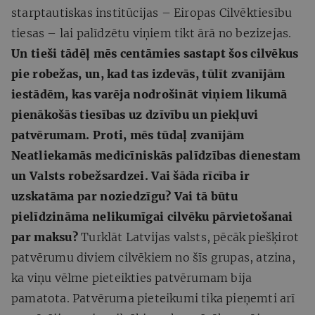
starptautiskas institūcijas – Eiropas Cilvēktiesību
tiesas – lai palīdzētu viņiem tikt ārā no bezizejas.
Un tieši tādēļ mēs centāmies sastapt šos cilvēkus
pie robežas, un, kad tas izdevās, tūlīt zvanījām
iestādēm, kas varēja nodrošināt viņiem likumā
pienākošās tiesības uz dzīvību un piekļuvi
patvērumam. Proti, mēs tūdaļ zvanījām
Neatliekamās medicīniskās palīdzības dienestam
un Valsts robežsardzei. Vai šāda rīcība ir
uzskatāma par noziedzīgu? Vai tā būtu
pielīdzināma nelikumīgai cilvēku pārvietošanai
par maksu?
Turklāt Latvijas valsts, pēcāk piešķirot
patvērumu diviem cilvēkiem no šīs grupas, atzina,
ka viņu vēlme pieteikties patvērumam bija
pamatota. Patvēruma pieteikumi tika pieņemti arī