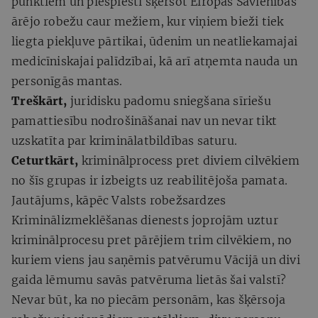
punktiem un piespiesti šķērsot Eiropas Savienības
ārējo robežu caur mežiem, kur viņiem bieži tiek
liegta piekļuve pārtikai, ūdenim un neatliekamajai
medicīniskajai palīdzībai, kā arī atņemta nauda un
personīgās mantas.
Treškārt,
juridisku padomu sniegšana sīriešu
pamattiesību nodrošināšanai nav un nevar tikt
uzskatīta par kriminālatbildības saturu.
Ceturtkārt,
kriminālprocess pret diviem cilvēkiem
no šīs grupas ir izbeigts uz reabilitējoša pamata.
Jautājums, kāpēc Valsts robežsardzes
Kriminālizmeklēšanas dienests joprojām uztur
kriminālprocesu pret pārējiem trim cilvēkiem, no
kuriem viens jau saņēmis patvērumu Vācijā un divi
gaida lēmumu savās patvēruma lietās šai valstī?
Nevar būt, ka no piecām personām, kas šķērsoja