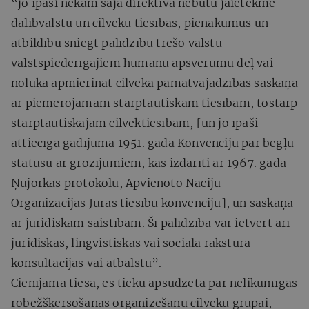
“jo īpaši nekam šajā direktīvā nebūtu jāietekmē
dalībvalstu un cilvēku tiesības, pienākumus un
atbildību sniegt palīdzību trešo valstu
valstspiederīgajiem humānu apsvērumu dēļ vai
nolūkā apmierināt cilvēka pamatvajadzības saskaņā
ar piemērojamām starptautiskām tiesībām, tostarp
starptautiskajām cilvēktiesībām, [un jo īpaši
attiecīgā gadījumā 1951. gada Konvenciju par bēgļu
statusu ar grozījumiem, kas izdarīti ar 1967. gada
Ņujorkas protokolu, Apvienoto Nāciju
Organizācijas Jūras tiesību konvenciju], un saskaņā
ar juridiskām saistībām. Šī palīdzība var ietvert arī
juridiskas, lingvistiskas vai sociāla rakstura
konsultācijas vai atbalstu”.
Cienījamā tiesa, es tieku apsūdzēta par nelikumīgas
robežšķērsošanas organizēšanu cilvēku grupai,