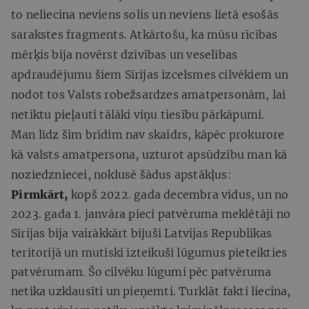
to neliecina neviens solis un neviens lietā esošās
sarakstes fragments. Atkārtošu, ka mūsu rīcības
mērķis bija novērst dzīvības un veselības
apdraudējumu šiem Sīrijas izcelsmes cilvēkiem un
nodot tos Valsts robežsardzes amatpersonām, lai
netiktu pieļauti tālāki viņu tiesību pārkāpumi.
Man līdz šim brīdim nav skaidrs, kāpēc prokurore
kā valsts amatpersona, uzturot apsūdzību man kā
noziedzniecei, noklusē šādus apstākļus:
Pirmkārt,
kopš 2022. gada decembra vidus, un no
2023. gada 1. janvāra pieci patvēruma meklētāji no
Sīrijas bija vairākkārt bijuši Latvijas Republikas
teritorijā un mutiski izteikuši lūgumus pieteikties
patvērumam. Šo cilvēku lūgumi pēc patvēruma
netika uzklausīti un pieņemti. Turklāt fakti liecina,