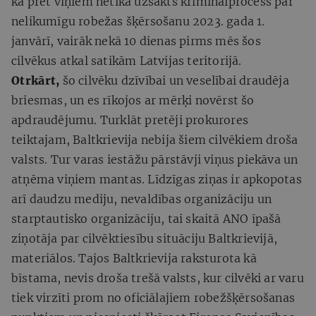
ka pret viņiem netika uzsākts kriminālprocess par
nelikumīgu robežas šķērsošanu 2023. gada 1.
janvārī, vairāk nekā 10 dienas pirms mēs šos
cilvēkus atkal satikām Latvijas teritorijā.
Otrkārt,
šo cilvēku dzīvībai un veselībai draudēja
briesmas, un es rīkojos ar mērķi novērst šo
apdraudējumu. Turklāt pretēji prokurores
teiktajam, Baltkrievija nebija šiem cilvēkiem droša
valsts. Tur varas iestāžu pārstāvji viņus piekāva un
atņēma viņiem mantas. Līdzīgas ziņas ir apkopotas
arī daudzu mediju, nevaldības organizāciju un
starptautisko organizāciju, tai skaitā ANO īpašā
ziņotāja par cilvēktiesību situāciju Baltkrievijā,
materiālos. Tajos Baltkrievija raksturota kā
bīstama, nevis droša trešā valsts, kur cilvēki ar varu
tiek virzīti prom no oficiālajiem robežšķērsošanas