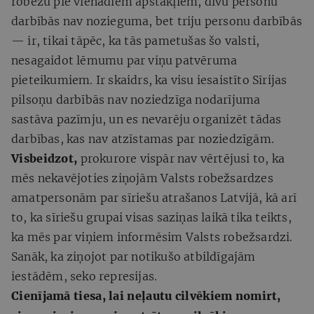
robežu pie vienādiem apstākļiem, divu personu
darbībās nav nozieguma, bet triju personu darbībās
— ir, tikai tāpēc, ka tās pametušas šo valsti,
nesagaidot lēmumu par viņu patvēruma
pieteikumiem. Ir skaidrs, ka visu iesaistīto Sīrijas
pilsoņu darbībās nav noziedzīga nodarījuma
sastāva pazīmju, un es nevarēju organizēt tādas
darbības, kas nav atzīstamas par noziedzīgām.
Visbeidzot,
prokurore vispār nav vērtējusi to, ka
mēs nekavējoties ziņojām Valsts robežsardzes
amatpersonām par sīriešu atrašanos Latvijā, kā arī
to, ka sīriešu grupai visas saziņas laikā tika teikts,
ka mēs par viņiem informēsim Valsts robežsardzi.
Sanāk, ka ziņojot par notikušo atbildīgajām
iestādēm, seko represijas.
Cienījamā tiesa, lai neļautu cilvēkiem nomirt,