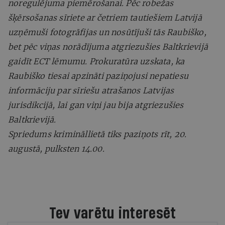
noregulējuma piemērošanai. Pēc robežas
šķērsošanas sīriete ar četriem tautiešiem Latvijā
uzņēmuši fotogrāfijas un nosūtījuši tās Raubiško,
bet pēc viņas norādījuma atgriezušies Baltkrievijā
gaidīt ECT lēmumu. Prokuratūra uzskata, ka
Raubiško tiesai apzināti paziņojusi nepatiesu
informāciju par sīriešu atrašanos Latvijas
jurisdikcijā, lai gan viņi jau bija atgriezušies
Baltkrievijā.
Spriedums krimināllietā tiks paziņots rīt, 20.
augustā, pulksten 14.00.
Tev varētu interesēt