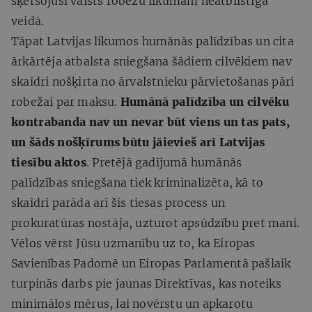
šķērsojuši valsts robežu likumam neatbilstīgā
veidā.
Tāpat Latvijas likumos humānās palīdzības un cita
ārkārtēja atbalsta sniegšana šādiem cilvēkiem nav
skaidri nošķirta no ārvalstnieku pārvietošanas pāri
robežai par maksu.
Humānā palīdzība un cilvēku
kontrabanda nav un nevar būt viens un tas pats,
un šāds nošķīrums būtu jāievieš arī Latvijas
tiesību aktos
. Pretējā gadījumā humānās
palīdzības sniegšana tiek kriminalizēta, kā to
skaidri parāda arī šis tiesas process un
prokuratūras nostāja, uzturot apsūdzību pret mani.
Vēlos vērst Jūsu uzmanību uz to, ka Eiropas
Savienības Padomē un Eiropas Parlamentā pašlaik
turpinās darbs pie jaunas Direktīvas, kas noteiks
minimālos mērus, lai novērstu un apkarotu