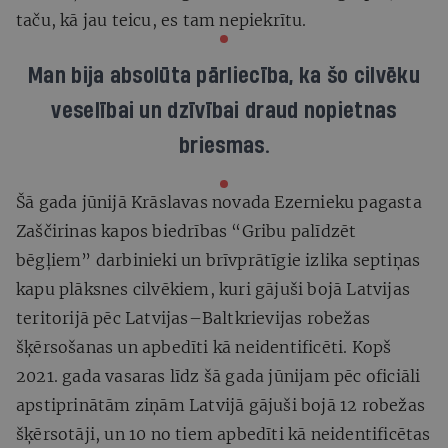
taču, kā jau teicu, es tam nepiekrītu.
Man bija absolūta pārliecība, ka šo cilvēku
veselībai un dzīvībai draud nopietnas
briesmas.
Šā gada jūnijā Krāslavas novada Ezernieku pagasta
Zaščirinas kapos biedrības “Gribu palīdzēt
bēgļiem” darbinieki un brīvprātīgie izlika septiņas
kapu plāksnes cilvēkiem, kuri gājuši bojā Latvijas
teritorijā pēc Latvijas–Baltkrievijas robežas
šķērsošanas un apbedīti kā neidentificēti. Kopš
2021. gada vasaras līdz šā gada jūnijam pēc oficiāli
apstiprinātām ziņām Latvijā gājuši bojā 12 robežas
šķērsotāji, un 10 no tiem apbedīti kā neidentificētas