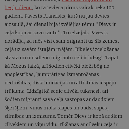
bēgļu dienu
, ko tā ieviesa pirms vairāk nekā 100
gadiem. Pāvests Francisks, kurš nu jau devies
aizsaulē, šai dienai bija izvēlējies tēmu "Dievs ir
ceļā kopā ar savu tautu". Toreizējais Pāvests
norādīja, ka mēs visi esam migranti uz šīs zemes,
ceļā uz savām īstajām mājām. Bībeles izceļošanas
stāsta un mūsdienu migrantu ceļi ir līdzīgi. Tāpat
kā Mozus laikā, arī šodien cilvēki bieži bēg no
apspiestības, ļaunprātīgas izmantošanas,
nedrošības, diskriminācijas un attīstības iespēju
trūkuma. Līdzīgi kā senie cilvēki tuksnesī, arī
šodien migranti savā ceļā sastopas ar daudziem
šķēršļiem: viņus moka slāpes un bads, sāpes,
slimības un izmisums. Tomēr Dievs ir kopā ar šiem
cilvēkiem un viņu vidū. Tikšanās ar cilvēku ceļā ir