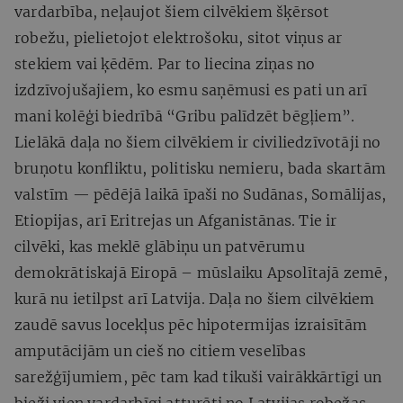
vardarbība, neļaujot šiem cilvēkiem šķērsot
robežu, pielietojot elektrošoku, sitot viņus ar
stekiem vai ķēdēm. Par to liecina ziņas no
izdzīvojušajiem, ko esmu saņēmusi es pati un arī
mani kolēģi biedrībā “Gribu palīdzēt bēgļiem”.
Lielākā daļa no šiem cilvēkiem ir civiliedzīvotāji no
bruņotu konfliktu, politisku nemieru, bada skartām
valstīm — pēdējā laikā īpaši no Sudānas, Somālijas,
Etiopijas, arī Eritrejas un Afganistānas. Tie ir
cilvēki, kas meklē glābiņu un patvērumu
demokrātiskajā Eiropā – mūslaiku Apsolītajā zemē,
kurā nu ietilpst arī Latvija. Daļa no šiem cilvēkiem
zaudē savus locekļus pēc hipotermijas izraisītām
amputācijām un cieš no citiem veselības
sarežģījumiem, pēc tam kad tikuši vairākkārtīgi un
bieži vien vardarbīgi atturēti no Latvijas robežas