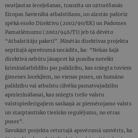
neatļautas ieceļošanas, tranzīta un uzturēšanās
Eiropas Savienībā atbalstīšanu, un aizstās pašreiz
spēkā esošo Direktīvu (2002/90/EK) un Padomes
Pamatlēmumu (2002/946/TI) jeb tā dēvēto
“Atbalstītāju paketi”. Minētās direktīvas projekta
septītajā apsvērumā norādīts, ka: “Nekas šajā
direktīvā nebūtu jāsaprot kā prasība noteikt
kriminālatbildību par palīdzību, kas sniegta tuviem
ģimenes locekļiem, no vienas puses, un humāno
palīdzību vai atbalstu cilvēka pamatvajadzību
apmierināšanai, kas sniegts trešo valstu
valstspiederīgajiem saskaņā ar piemērojamo valsts
un starptautisko tiesisko regulējumu, no otras
puses”.
Savukārt projekta ceturtajā apsvērumā uzsvērts, ka