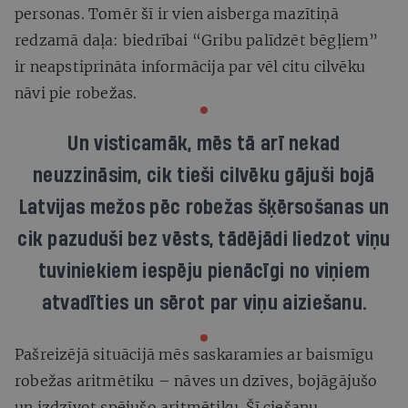
personas. Tomēr šī ir vien aisberga mazītiņā
redzamā daļa: biedrībai “Gribu palīdzēt bēgļiem”
ir neapstiprināta informācija par vēl citu cilvēku
nāvi pie robežas.
Un visticamāk, mēs tā arī nekad
neuzzināsim, cik tieši cilvēku gājuši bojā
Latvijas mežos pēc robežas šķērsošanas un
cik pazuduši bez vēsts
,
tādējādi liedzot viņu
tuviniekiem iespēju pienācīgi no viņiem
atvadīties un sērot par viņu aiziešanu.
Pašreizējā situācijā mēs saskaramies ar baismīgu
robežas aritmētiku – nāves un dzīves, bojāgājušo
un izdzīvot spējušo aritmētiku. Šī ciešanu