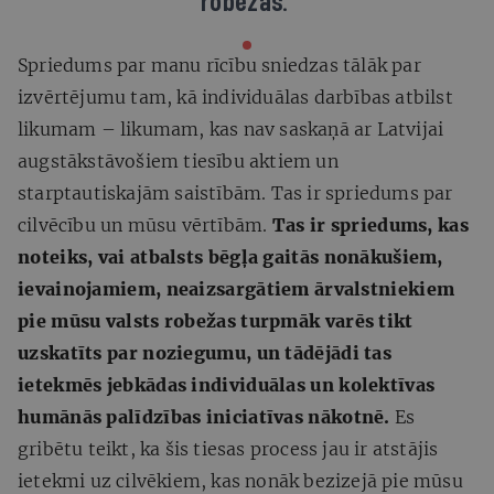
robežas.
Spriedums par manu rīcību sniedzas tālāk par
izvērtējumu tam, kā individuālas darbības atbilst
likumam – likumam, kas nav saskaņā ar Latvijai
augstākstāvošiem tiesību aktiem un
starptautiskajām saistībām. Tas ir spriedums par
cilvēcību un mūsu vērtībām.
Tas ir spriedums, kas
noteiks, vai atbalsts bēgļa gaitās nonākušiem,
ievainojamiem, neaizsargātiem ārvalstniekiem
pie mūsu valsts robežas turpmāk varēs tikt
uzskatīts par noziegumu, un tādējādi tas
ietekmēs jebkādas individuālas un kolektīvas
humānās palīdzības iniciatīvas nākotnē.
Es
gribētu teikt, ka šis tiesas process jau ir atstājis
ietekmi uz cilvēkiem, kas nonāk bezizejā pie mūsu