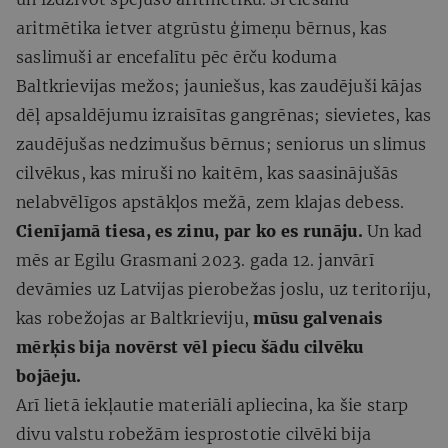
aritmētika ietver atgrūstu ģimeņu bērnus, kas
saslimuši ar encefalītu pēc ērču koduma
Baltkrievijas mežos; jauniešus, kas zaudējuši kājas
dēļ apsaldējumu izraisītas gangrēnas; sievietes, kas
zaudējušas nedzimušus bērnus; seniorus un slimus
cilvēkus, kas miruši no kaitēm, kas saasinājušās
nelabvēlīgos apstākļos mežā, zem klajas debess.
Cienījamā tiesa, es zinu, par ko es runāju.
Un kad
mēs ar Egilu Grasmani 2023. gada 12. janvārī
devāmies uz Latvijas pierobežas joslu, uz teritoriju,
kas robežojas ar Baltkrieviju,
mūsu galvenais
mērķis bija novērst vēl piecu šādu cilvēku
bojāeju.
Arī lietā iekļautie materiāli apliecina, ka šie starp
divu valstu robežām iesprostotie cilvēki bija