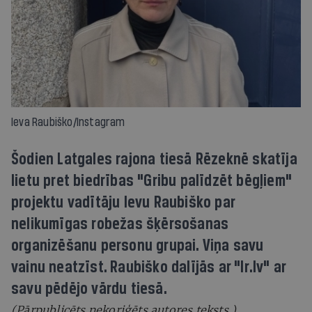
Ieva Raubiško/Instagram
Šodien Latgales rajona tiesā Rēzeknē skatīja
lietu pret biedrības "Gribu palīdzēt bēgļiem"
projektu vadītāju Ievu Raubiško par
nelikumīgas robežas šķērsošanas
organizēšanu personu grupai. Viņa savu
vainu neatzīst. Raubiško dalījās ar "Ir.lv" ar
savu pēdējo vārdu tiesā.
(Pārpublicēts nekoriģēts autores teksts.)