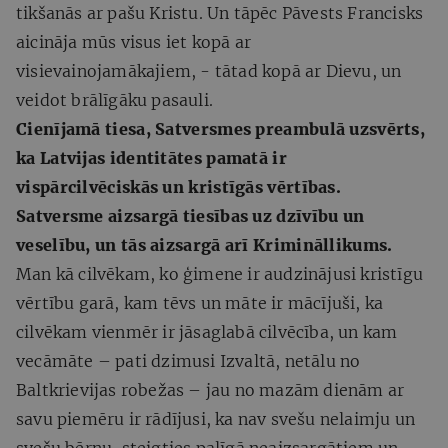
tikšanās ar pašu Kristu. Un tāpēc Pāvests Francisks
aicināja mūs visus iet kopā ar
visievainojamākajiem, - tātad kopā ar Dievu, un
veidot brālīgāku pasauli.
Cienījamā tiesa, Satversmes preambulā uzsvērts,
ka Latvijas identitātes pamatā ir
vispārcilvēciskās un kristīgās vērtības.
Satversme aizsargā tiesības uz dzīvību un
veselību, un tās aizsargā arī Krimināllikums.
Man kā cilvēkam, ko ģimene ir audzinājusi kristīgu
vērtību garā, kam tēvs un māte ir mācījuši, ka
cilvēkam vienmēr ir jāsaglabā cilvēcība, un kam
vecāmāte – pati dzimusi Izvaltā, netālu no
Baltkrievijas robežas – jau no mazām dienām ar
savu piemēru ir rādījusi, ka nav svešu nelaimju un
svešu bērnu, steigties palīgā neaizsargātiem un