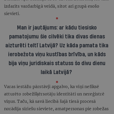
izdarīts vardarbīgā veidā, sitot arī grupā esošo
sievieti.
Man ir jautājums: ar kādu tiesisko
pamatojumu šie cilvēki tika divas dienas
aizturēti teltī Latvijā? Uz kāda pamata tika
ierobežota viņu kustības brīvība, un kāds
bija viņu juridiskais statuss šo divu dienu
laikā Latvijā?
Varas iestāžu pārstāvji apgalvo, ka viņi nefiksē
atturēto robežšķērsotāju identitāti un nereģistrē
viņus. Taču, kā savā liecībā šajā tiesā procesā
norādīja sīriešu sieviete, amatpersonas pie robežas