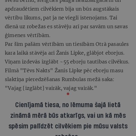
apdraudētiem cilvēkiem bija un būs augstākais
vērtību likums, pat ja ne viegli īstenojams. Tai
dienā uz robežas es stāvēju arī par savām un savas
ģimenes vērtībām.
Par šīm pašām vērtībām un tiesībām Otrā pasaules
kara laikā stāvēja arī Žanis Lipke, glābjot ebrejus.
Viņam izdevās izglābt ~55 ebreju tautības cilvēkus.
Filmā "Tēvs Nakts" Žanis Lipke pēc ebreju masu
slaktiņa pieredzēšanas Rumbulas mežā saka:
"Vajag [izglābt] vairāk, vajag vairāk."
Cienījamā tiesa, no lēmuma šajā lietā
zināmā mērā būs atkarīgs, vai un kā mēs
spēsim palīdzēt cilvēkiem pie mūsu valsts