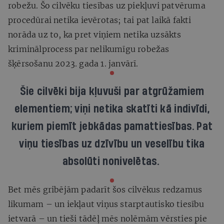
robežu. Šo cilvēku tiesības uz piekļuvi patvēruma
procedūrai netika ievērotas; tai pat laikā fakti
norāda uz to, ka pret viņiem netika uzsākts
kriminālprocess par nelikumīgu robežas
šķērsošanu 2023. gada 1. janvārī.
Šie cilvēki bija kļuvuši par atgrūžamiem
elementiem; viņi netika skatīti kā indivīdi,
kuriem piemīt jebkādas pamattiesības. Pat
viņu tiesības uz dzīvību un veselību tika
absolūti nonivelētas.
Bet mēs gribējām padarīt šos cilvēkus redzamus
likumam – un iekļaut viņus starptautisko tiesību
ietvarā – un tieši tādēļ mēs nolēmām vērsties pie