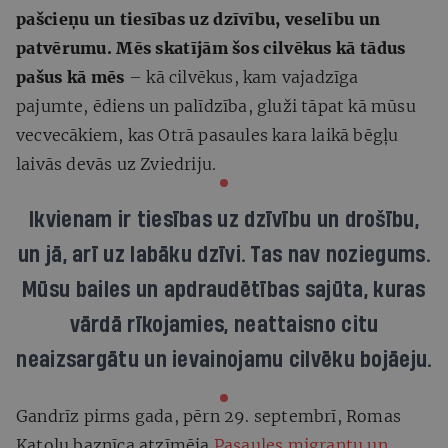
pašcieņu un tiesības uz dzīvību, veselību un
patvērumu.
Mēs skatījām šos cilvēkus kā tādus
pašus kā mēs
– kā cilvēkus, kam vajadzīga
pajumte, ēdiens un palīdzība, gluži tāpat kā mūsu
vecvecākiem, kas Otrā pasaules kara laikā bēgļu
laivās devās uz Zviedriju.
Ikvienam ir tiesības uz dzīvību un drošību,
un jā, arī uz labāku dzīvi. Tas nav noziegums.
Mūsu bailes un apdraudētības sajūta, kuras
vārdā rīkojamies, neattaisno citu
neaizsargātu un ievainojamu cilvēku bojāeju.
Gandrīz pirms gada, pērn 29. septembrī, Romas
Katoļu baznīca atzīmēja
Pasaules migrantu un