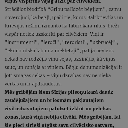
viņus vispirms vajag atzīt par cilvēkiem.
Strādājot biedrībā “Gribu palīdzēt bēgļiem”, esmu
novērojusi, ka bēgļi, īpaši tie, kurus Baltkrievijas un
Krievijas režīmi izmanto kā hibrīdkara rīkus, bieži
vispār netiek uzskatīti par cilvēkiem. Viņi ir
"instrumenti", "ieroči", "teroristi", "uzbrucēji",
"ekonomiska labuma meklētāji", pat ja neviens
nekad nav redzējis viņu sejas, uzzinājis, kā viņus
sauc, un runājis ar viņiem. Bēgļu dehumanizācijai ir
ļoti smagas sekas – viņu dzīvības nav ne nieka
vērtas un ir apdraudētas.
Mēs gribējām šiem Sīrijas pilsoņu karā daudz
zaudējušajiem un briesmām pakļautajiem
civiliedzīvotājiem palīdzēt izkļūt no pelēkās
zonas, kurā viņi nebija cilvēki. Mēs gribējām, lai
šie pieci sīrieši atgūst savu cilvēcisko satvaru,