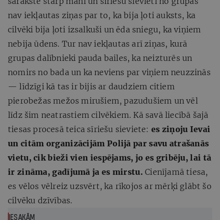
sarakstē starp mani un sīriešu sievieti no grupas
nav iekļautas ziņas par to, ka bija ļoti auksts, ka
cilvēki bija ļoti izsalkuši un ēda sniegu, ka viņiem
nebija ūdens. Tur nav iekļautas arī ziņas, kurā
grupas dalībnieki pauda bailes, ka neizturēs un
nomirs no bada un ka neviens par viņiem neuzzinās
— līdzīgi kā tas ir bijis ar daudziem citiem
pierobežas mežos mirušiem, pazudušiem un vēl
līdz šim neatrastiem cilvēkiem. Kā savā liecībā šajā
tiesas procesā teica sīriešu sieviete:
es ziņoju Ievai
un citām organizācijām Polijā par savu atrašanās
vietu, cik bieži vien iespējams, jo es gribēju, lai tā
ir zināma, gadījumā ja es mirstu.
Cienījamā tiesa,
es vēlos vēlreiz uzsvērt, ka rīkojos ar mērķi glābt šo
cilvēku dzīvības.
IESAKĀM