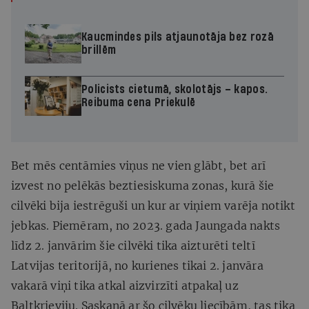
Kaucmindes pils atjaunotāja bez rozā
brillēm
Policists cietumā, skolotājs – kapos.
Reibuma cena Priekulē
Bet mēs centāmies viņus ne vien glābt, bet arī
izvest no pelēkās beztiesiskuma zonas, kurā šie
cilvēki bija iestrēguši un kur ar viņiem varēja notikt
jebkas. Piemēram, no 2023. gada Jaungada nakts
līdz 2. janvārim šie cilvēki tika aizturēti teltī
Latvijas teritorijā, no kurienes tikai 2. janvāra
vakarā viņi tika atkal aizvirzīti atpakaļ uz
Baltkrieviju. Saskaņā ar šo cilvēku liecībām, tas tika