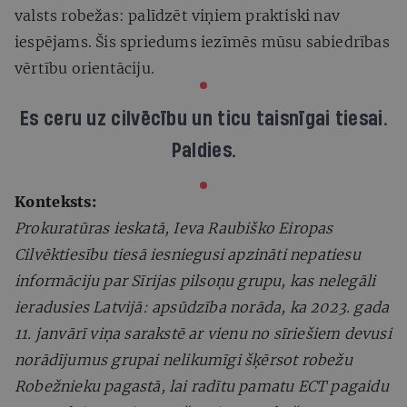
valsts robežas: palīdzēt viņiem praktiski nav
iespējams. Šis spriedums iezīmēs mūsu sabiedrības
vērtību orientāciju.
Es ceru uz cilvēcību un ticu taisnīgai tiesai.
Paldies.
Konteksts:
Prokuratūras ieskatā, Ieva Raubiško Eiropas
Cilvēktiesību tiesā iesniegusi apzināti nepatiesu
informāciju par Sīrijas pilsoņu grupu, kas nelegāli
ieradusies Latvijā: apsūdzība norāda, ka 2023. gada
11. janvārī viņa sarakstē ar vienu no sīriešiem devusi
norādījumus grupai nelikumīgi šķērsot robežu
Robežnieku pagastā, lai radītu pamatu ECT pagaidu