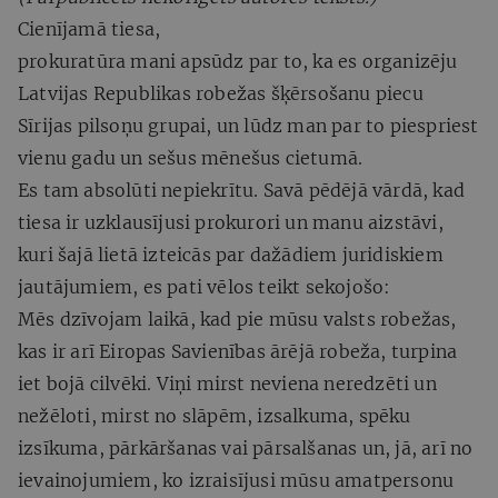
Cienījamā tiesa,
prokuratūra mani apsūdz par to, ka es organizēju
Latvijas Republikas robežas šķērsošanu piecu
Sīrijas pilsoņu grupai, un lūdz man par to piespriest
vienu gadu un sešus mēnešus cietumā.
Es tam absolūti nepiekrītu. Savā pēdējā vārdā, kad
tiesa ir uzklausījusi prokurori un manu aizstāvi,
kuri šajā lietā izteicās par dažādiem juridiskiem
jautājumiem, es pati vēlos teikt sekojošo:
Mēs dzīvojam laikā, kad pie mūsu valsts robežas,
kas ir arī Eiropas Savienības ārējā robeža, turpina
iet bojā cilvēki. Viņi mirst neviena neredzēti un
nežēloti, mirst no slāpēm, izsalkuma, spēku
izsīkuma, pārkāršanas vai pārsalšanas un, jā, arī no
ievainojumiem, ko izraisījusi mūsu amatpersonu