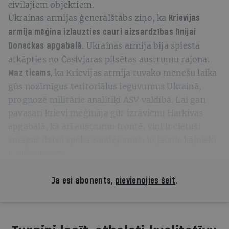
civilajiem objektiem.
Ukrainas armijas ģenerālštābs ziņo, ka
Krievijas
armija mēģina izlauzties cauri aizsardzības līnijai
Ukrainas armija bija spiesta
Doneckas apgabalā.
atkāpties no Časivjaras pilsētas austrumu rajona.
ka Krievijas armija tuvāko mēnešu laikā
Maz ticams,
gūs nozīmīgus teritoriālus ieguvumus Ukrainā,
prognozē militārie analītiķi ASV valdībā. Lai gan
pavasarī krievi mēģināja gūt izrāvienu Harkivas
apgabalā, kā arī austrumu frontē, viņi ir cietuši
smagus dzīvā spēka zaudējumus, jo jaunie kājnieki
ir slikti mācīti.
Ja esi abonents,
pievienojies šeit
.