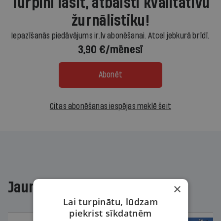
Turpini lasīt, atbalsti kvalitatīvu
žurnālistiku!
Iepazīšanās piedāvājums ir.lv abonēšanai. Atcel jebkurā brīdī.
3,90 €/mēnesī
Abonēt
Citas abonēšanas iespējas meklē šeit
Jaunākajā žurnālā
×
Lai turpinātu, lūdzam
piekrist sīkdatnēm