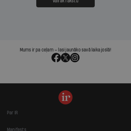
Vairāk rakstu
Mums ir pa ceļam — lasi jaunāko savā laika joslā!
Par IR
Manifests