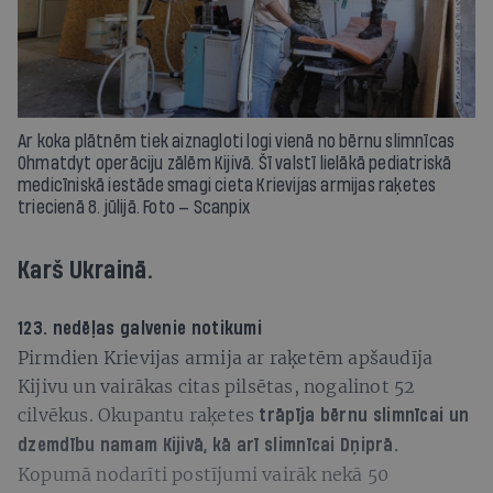
Ar koka plātnēm tiek aiznagloti logi vienā no bērnu slimnīcas
Ohmatdyt operāciju zālēm Kijivā. Šī valstī lielākā pediatriskā
medicīniskā iestāde smagi cieta Krievijas armijas raķetes
triecienā 8. jūlijā. Foto — Scanpix
Karš Ukrainā.
123. nedēļas galvenie notikumi
Pirmdien Krievijas armija ar raķetēm apšaudīja
Kijivu un vairākas citas pilsētas, nogalinot 52
cilvēkus. Okupantu raķetes
trāpīja bērnu slimnīcai un
dzemdību namam Kijivā, kā arī slimnīcai Dņiprā.
Kopumā nodarīti postījumi vairāk nekā 50