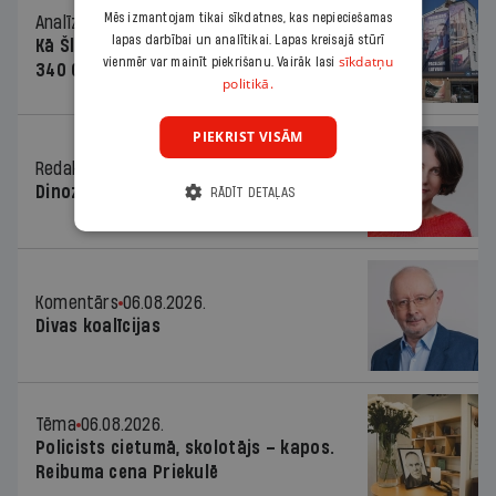
Mēs izmantojam tikai sīkdatnes, kas nepieciešamas
Analīze
06.08.2026.
lapas darbībai un analītikai. Lapas kreisajā stūrī
Kā Šlesera partija palika nesodīta par
sīkdatņu
vienmēr var mainīt piekrišanu. Vairāk lasi
340 000 vērtu reklāmas kampaņu
politikā.
PIEKRIST VISĀM
Redaktores sleja
06.08.2026.
Dinozaura triks
RĀDĪT DETAĻAS
Komentārs
06.08.2026.
Divas koalīcijas
Tēma
06.08.2026.
Policists cietumā, skolotājs – kapos.
Reibuma cena Priekulē