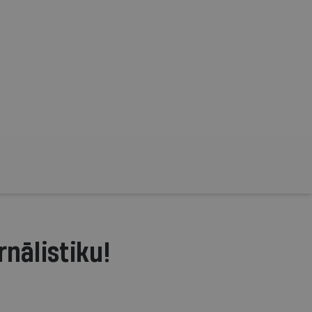
rnālistiku!
.