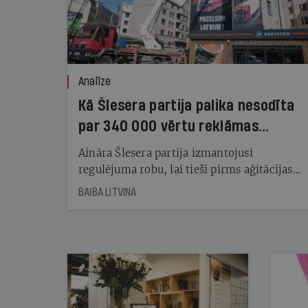
Analīze
Kā Šlesera partija palika nesodīta
par 340 000 vērtu reklāmas
kampaņu
Aināra Šlesera partija izmantojusi
regulējuma robu, lai tieši pirms aģitācijas
starta izreklamētos par summu, kas
BAIBA LITVINA
pārsniedz trešdaļu no likumīgi atļautajiem
kampaņas tēriņiem. KNAB pārkāpumus
nekonstatē