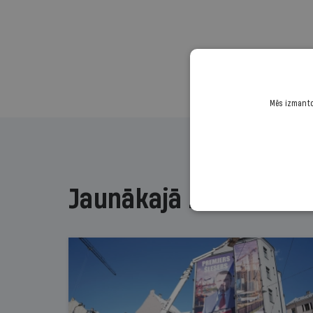
Mēs izmantoj
Jaunākajā žurnālā