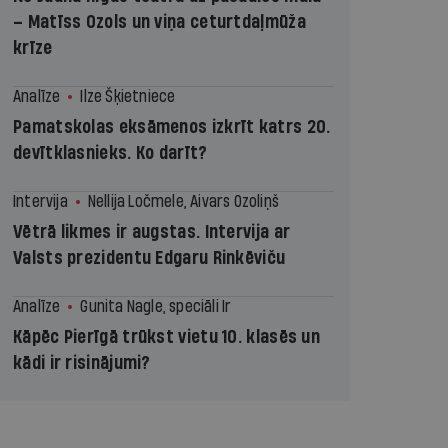
– Matīss Ozols un viņa ceturtdaļmūža
krīze
Analīze
Ilze Šķietniece
Pamatskolas eksāmenos izkrīt katrs 20.
devītklasnieks. Ko darīt?
Intervija
Nellija Ločmele, Aivars Ozoliņš
Vētrā likmes ir augstas. Intervija ar
Valsts prezidentu Edgaru Rinkēviču
Analīze
Gunita Nagle, speciāli Ir
Kāpēc Pierīgā trūkst vietu 10. klasēs un
kādi ir risinājumi?