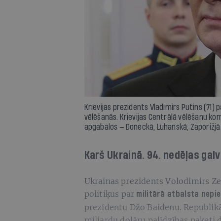
Krievijas prezidents Vladimirs Putins (71) 
vēlēšanās. Krievijas Centrālā vēlēšanu kom
apgabalos — Doneckā, Luhanskā, Zaporižjā
Karš Ukrainā. 94. nedēļas gal
Ukrainas prezidents Volodimirs Zel
politiķus par
militārā atbalsta nepi
prezidentu Džo Baidenu. Republikā
miljardu dolāru palīdzības paketi