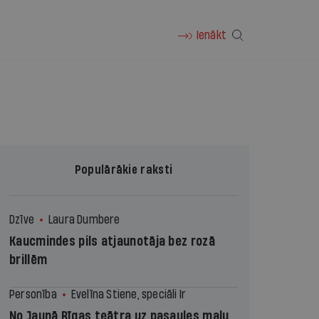
Ienākt
Populārākie raksti
Dzīve
Laura Dumbere
Kaucmindes pils atjaunotāja bez rozā
brillēm
Personība
Evelīna Stiene, speciāli Ir
No Jaunā Rīgas teātra uz pasaules malu