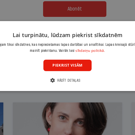
Abonēt
Citas abonēšanas iespējas meklē šeit
Lai turpinātu, lūdzam piekrist sīkdatnēm
am tikai sīkdatnes, kas nepieciešamas lapas darbībai un analītikai. Lapas kreisajā stūr
sīkdatņu politikā.
mainīt piekrišanu. Vairāk lasi
PIEKRIST VISĀM
RĀDĪT DETAĻAS