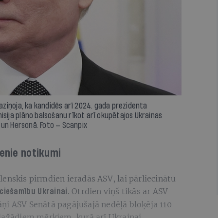
paziņoja, ka kandidēs arī 2024. gada prezidenta
isija plāno balsošanu rīkot arī okupētajos Ukrainas
 un Hersonā. Foto — Scanpix
venie notikumi
enskis pirmdien ieradās ASV, lai pārliecinātu
Otrdien viņš tikās ar ASV
eciešamību Ukrainai.
ņi ASV Senātā pagājušajā nedēļā bloķēja 110
 dažādiem mērķiem, kurā arī Ukrainai