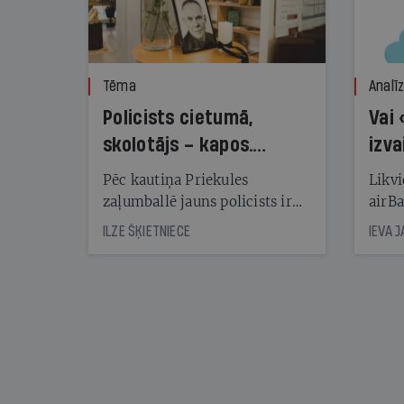
Tēma
Analī
Policists cietumā,
Vai 
skolotājs – kapos.
izva
Reibuma cena Priekulē
Pēc kautiņa Priekules
Likvi
zaļumballē jauns policists ir
airBa
nonācis cietumā, bet
oblig
ILZE ŠĶIETNIECE
IEVA 
cienījams pedagogs — kapos.
šone
Tik traģiska ir izrādījusies
lemša
divu promiļu reibuma cena
draud
sama
kas j
pirm
augus