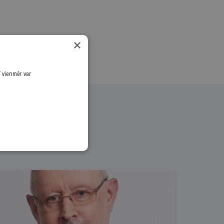
×
ī vienmēr var