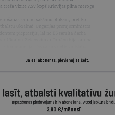
ka trešā vizīte ASV kopš Krievijas pilna mēroga
ienošanās sarunu sākšanu blokam, pret ko
atbalstu Ukrainai. Ungārijas premjerministrs
entam pieprasījis, lai no ES samita darba
 par Ukrainu. Zelenskim ar Orbānu bija saruna
ta inaugurācijā. Tās saturs netiek atklāts.
Ja esi abonents,
pievienojies šeit
.
 lasīt, atbalsti kvalitatīvu žu
Iepazīšanās piedāvājums ir.lv abonēšanai. Atcel jebkurā brīdī
3,90 €/mēnesī