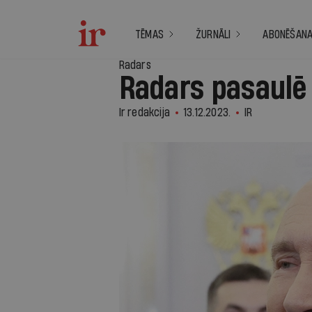
TĒMAS
ŽURNĀLI
ABONĒŠAN
Radars
Radars pasaulē
Ir redakcija
13.12.2023.
IR