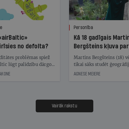
ze
Personība
«airBaltic»
Kā 18 gadīgais Marti
irīsies no defolta?
Bergšteins kļuva par
laika ziņu seju?
ditātes problēmas spiež
Martins Bergšteins (18) v
ltic lūgt palīdzību dārgo
tikai sāks studēt ģeogrāfi
āciju turētājiem, taču
bet viņa sacītajam jau uzt
JAKONE
AGNESE MEIERE
dēļ nebija kvoruma
tūkstošiem laika ziņu ska
nai. Vai lidsabiedrībai
Latvijā. Aiz dažām minū
 defolts, ja tā nespēs
televīzijas ēterā ir 11 gadi
ksāt augstos procentus,
uzcītīga darba, mammas
āpārskaita jau trīs dienas
atbalsts un drosme turpi
Vairāk rakstu
s nākamās sapulces
meteovērojumus arī tad, 
ta vidū?
šķiet, ka tie nevienam na
vajadzīgi