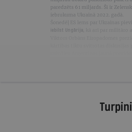
paredzēts 61 miljards. Šī ir Zelens
iebrukuma Ukrainā 2022. gadā.
Šonedēļ ES lems par Ukrainas piev
kā arī par militāro 
iebilst Ungārija,
Viktors Orbāns Eiropadomes prezid
kārtības tiktu svītrotas diskusijas
svētdien Argentīnas jaunā preziden
Turpini