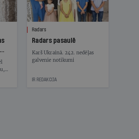
Radars
ns
Radars pasaulē
Karš Ukrainā. 242. nedēļas
galvenie notikumi
ēl
ju,
icas
IR REDAKCIJA
tītāju
tēm
nāt
kad
v