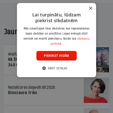
×
Lai turpinātu, lūdzam
piekrist sīkdatnēm
Mēs izmantojam tikai sīkdatnes, kas nepieciešamas
Jaunākajā žurnālā
lapas darbībai un analītikai. Lapas kreisajā stūrī
sīkdatņu
vienmēr var mainīt piekrišanu. Vairāk lasi
politikā.
Analīze
06.08.2026.
PIEKRIST VISĀM
Kā Šlesera partija palika nesodīta par
340 000 vērtu reklāmas kampaņu
RĀDĪT DETAĻAS
Redaktores sleja
06.08.2026.
Dinozaura triks