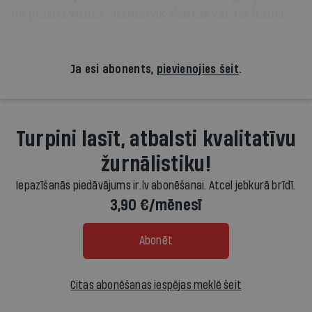
pieprasīja vīrusa vissmagāk skartās valstis Itālija
un Spānija.
Ja esi abonents,
pievienojies šeit
.
Turpini lasīt, atbalsti kvalitatīvu
žurnālistiku!
Iepazīšanās piedāvājums ir.lv abonēšanai. Atcel jebkurā brīdī.
3,90 €/mēnesī
Abonēt
Citas abonēšanas iespējas meklē šeit