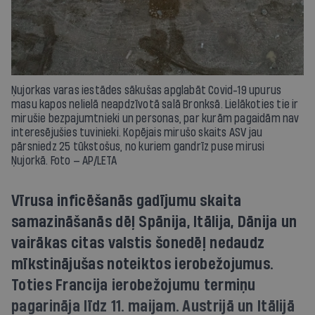
Ņujorkas varas iestādes sākušas apglabāt Covid-19 upurus
masu kapos nelielā neapdzīvotā salā Bronksā. Lielākoties tie ir
mirušie bezpajumtnieki un personas, par kurām pagaidām nav
interesējušies tuvinieki. Kopējais mirušo skaits ASV jau
pārsniedz 25 tūkstošus, no kuriem gandrīz puse mirusi
Ņujorkā. Foto — AP/LETA
Vīrusa inficēšanās gadījumu skaita
samazināšanās dēļ Spānija, Itālija, Dānija un
vairākas citas valstis šonedēļ nedaudz
mīkstinājušas noteiktos ierobežojumus.
Toties Francija ierobežojumu termiņu
pagarināja līdz 11. maijam. Austrijā un Itālijā