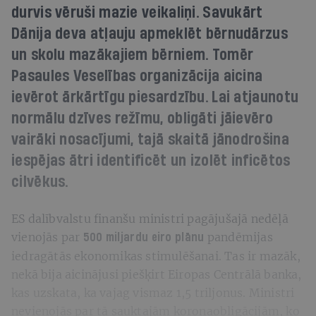
durvis vēruši mazie veikaliņi. Savukārt
Dānija deva atļauju apmeklēt bērnudārzus
un skolu mazākajiem bērniem. Tomēr
Pasaules Veselības organizācija aicina
ievērot ārkārtīgu piesardzību. Lai atjaunotu
normālu dzīves režīmu, obligāti jāievēro
vairāki nosacījumi, tajā skaitā jānodrošina
iespējas ātri identificēt un izolēt inficētos
cilvēkus.
ES dalībvalstu finanšu ministri pagājušajā nedēļā
vienojās par
pandēmijas
500 miljardu eiro plānu
iedragātās ekonomikas stimulēšanai. Tas ir mazāk,
nekā bija aicinājusi piešķirt Eiropas Centrālā banka,
kas uzskata, ka vajag vismaz 1,5 triljonus. Ministri
nevienojās par tā sauktajām koronaobligācijām, ko