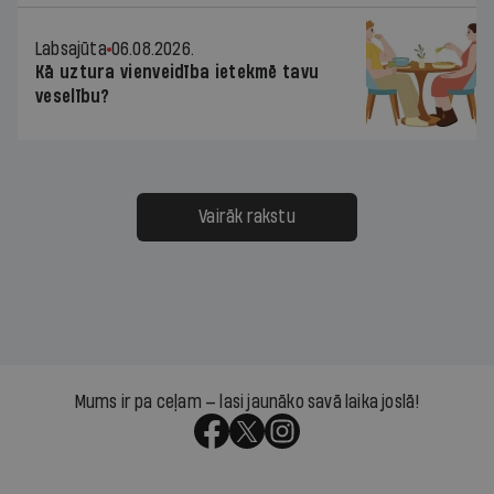
Labsajūta
06.08.2026.
Kā uztura vienveidība ietekmē tavu
veselību?
Vairāk rakstu
Mums ir pa ceļam — lasi jaunāko savā laika joslā!