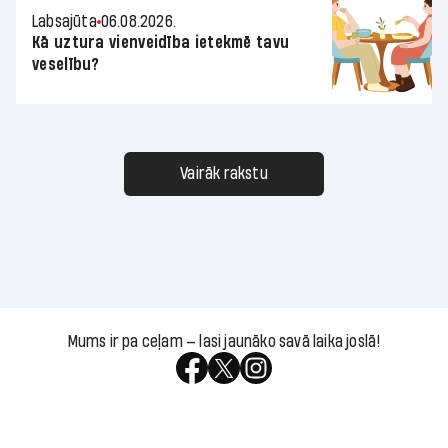
Labsajūta
06.08.2026.
Kā uztura vienveidība ietekmē tavu
veselību?
Vairāk rakstu
Mums ir pa ceļam — lasi jaunāko savā laika joslā!