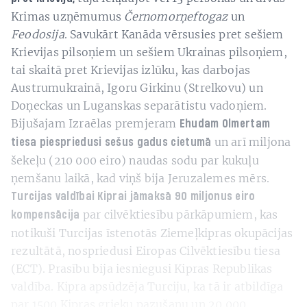
Krimas uzņēmumus
Černomorņeftogaz
un
Feodosija
. Savukārt Kanāda vērsusies pret sešiem
Krievijas pilsoņiem un sešiem Ukrainas pilsoņiem,
tai skaitā pret Krievijas izlūku, kas darbojas
Austrumukrainā, Igoru Girkinu (Strelkovu) un
Doņeckas un Luganskas separātistu vadoņiem.
Bijušajam Izraēlas premjeram
Ehudam
Olmertam
un arī miljona
tiesa piespriedusi sešus gadus cietumā
šekeļu (210 000 eiro) naudas sodu par kukuļu
ņemšanu laikā, kad viņš bija Jeruzalemes mērs.
Turcijas valdībai Kiprai jāmaksā 90 miljonus eiro
par cilvēktiesību pārkāpumiem, kas
kompensācija
notikuši Turcijas īstenotās Ziemeļkipras okupācijas
rezultātā, nospriedusi Eiropas Cilvēktiesību tiesa
(ECT). Prasību bija iesniegusi Kipras Republikas
valdība. Kipra apsūdzēja Turciju, ka tā ir atbildīga
par 1500 Kipras grieķu pazušanu un 20 000