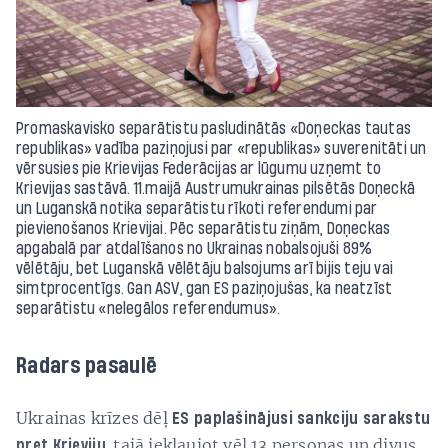
Promaskavisko separātistu pasludinātās «Doņeckas tautas
republikas» vadība paziņojusi par «republikas» suverenitāti un
vērsusies pie Krievijas Federācijas ar lūgumu uzņemt to
Krievijas sastāvā. 11.maijā Austrumukrainas pilsētās Doņeckā
un Luganskā notika separātistu rīkoti referendumi par
pievienošanos Krievijai. Pēc separātistu ziņām, Doņeckas
apgabalā par atdalīšanos no Ukrainas nobalsojuši 89%
vēlētāju, bet Luganskā vēlētāju balsojums arī bijis teju vai
simtprocentīgs. Gan ASV, gan ES paziņojušas, ka neatzīst
separātistu «nelegālos referendumus».
Radars pasaulē
Ukrainas krīzes dēļ
ES paplašinājusi sankciju sarakstu
tajā iekļaujot vēl 13 personas un divus
pret Krieviju,