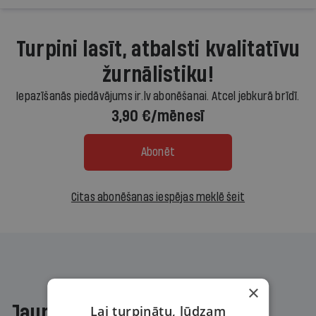
Turpini lasīt, atbalsti kvalitatīvu
žurnālistiku!
Iepazīšanās piedāvājums ir.lv abonēšanai. Atcel jebkurā brīdī.
3,90 €/mēnesī
Abonēt
Citas abonēšanas iespējas meklē šeit
×
Jaunākajā žurnālā
Lai turpinātu, lūdzam