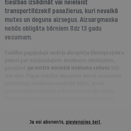
tiesības izsēdināt vai neielaist
transportlīdzeklī pasažierus, kuri nevalkā
mutes un deguna aizsegus. Aizsargmaska
nebūs obligāta bērniem līdz 13 gadu
vecumam.
Valdība pagājušajā nedēļā akceptēja likumprojektu
paketi par minimālajiem ienākumu sliekšņiem,
paredzot
līdz
garantētā minimālā ienākuma celšanu
109 eiro. Tāpat valdība akceptēja ieceri samazināt
iedzīvotāju ienākuma nodokļa likmi, atcelt
patentmaksu nodokļa režīmu un noteikt darba
devēja kompensācijas normas attālinātā darba
veicējiem.
Ja esi abonents,
pievienojies šeit
.