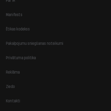
Par IR
Manifests
Ētikas kodekss
Pakalpojumu sniegšanas noteikumi
Privātuma politika
Reklāma
Ziedo
Kontakti