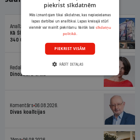
piekrist sīkdatnēm
Mēs izmantojam tikai sīkdatnes, kas nepieciešamas
lapas darbībai un analītikai. Lapas kreisajā stūrī
Analīze
06.08.2026.
sīkdatņu
vienmēr var mainīt piekrišanu. Vairāk lasi
Kā Šlesera partija palika nesodīta par
politikā.
340 000 vērtu reklāmas kampaņu
PIEKRIST VISĀM
RĀDĪT DETAĻAS
Redaktores sleja
06.08.2026.
Dinozaura triks
Komentārs
06.08.2026.
Divas koalīcijas
Tēma
06.08.2026.