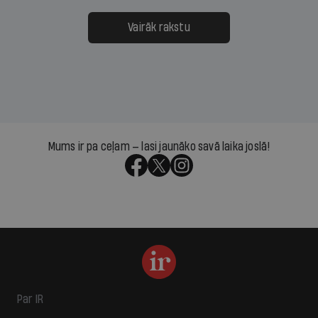
Vairāk rakstu
Mums ir pa ceļam — lasi jaunāko savā laika joslā!
Par IR