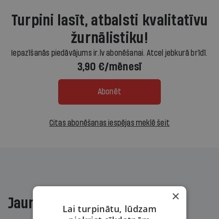
Turpini lasīt, atbalsti kvalitatīvu
žurnālistiku!
Iepazīšanās piedāvājums ir.lv abonēšanai. Atcel jebkurā brīdī.
3,90 €/mēnesī
Abonēt
Citas abonēšanas iespējas meklē šeit
×
Jaunākajā žurnālā
Lai turpinātu, lūdzam