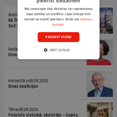
piekrist sīkdatnēm
Mēs izmantojam tikai sīkdatnes, kas nepieciešamas
lapas darbībai un analītikai. Lapas kreisajā stūrī
Analīze
06.08.2026.
sīkdatņu
vienmēr var mainīt piekrišanu. Vairāk lasi
Kā Šlesera partija palika nesodīta par
politikā.
340 000 vērtu reklāmas kampaņu
PIEKRIST VISĀM
Redaktores sleja
06.08.2026.
RĀDĪT DETAĻAS
Dinozaura triks
Komentārs
06.08.2026.
Divas koalīcijas
Tēma
06.08.2026.
Policists cietumā, skolotājs – kapos.