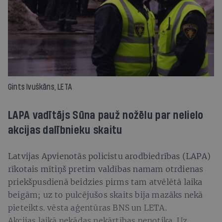
Gints Ivuškāns, LETA
LAPA vadītājs Sūna pauž nožēlu par nelielo
akcijas dalībnieku skaitu
Latvijas Apvienotās policistu arodbiedrības (LAPA)
rīkotais mītiņš pretim valdības namam otrdienas
priekšpusdienā beidzies pirms tam atvēlētā laika
beigām; uz to pulcējušos skaits bija mazāks nekā
pieteikts. vēsta aģentūras BNS un LETA.
Akcijas laikā nekādas nekārtības nenotika. Uz