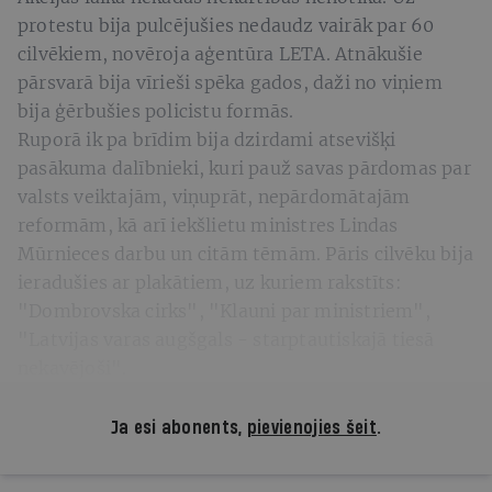
protestu bija pulcējušies nedaudz vairāk par 60
cilvēkiem, novēroja aģentūra LETA. Atnākušie
pārsvarā bija vīrieši spēka gados, daži no viņiem
bija ģērbušies policistu formās.
Ruporā ik pa brīdim bija dzirdami atsevišķi
pasākuma dalībnieki, kuri pauž savas pārdomas par
valsts veiktajām, viņuprāt, nepārdomātajām
reformām, kā arī iekšlietu ministres Lindas
Mūrnieces darbu un citām tēmām. Pāris cilvēku bija
ieradušies ar plakātiem, uz kuriem rakstīts:
"Dombrovska cirks", "Klauni par ministriem",
"Latvijas varas augšgals - starptautiskajā tiesā
nekavējoši".
Ja esi abonents,
pievienojies šeit
.