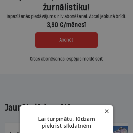
žurnālistiku!
Iepazīšanās piedāvājums ir.lv abonēšanai. Atcel jebkurā brīdī.
3,90 €/mēnesī
Abonēt
Citas abonēšanas iespējas meklē šeit
Jaunākajā žurnālā
×
Lai turpinātu, lūdzam
piekrist sīkdatnēm