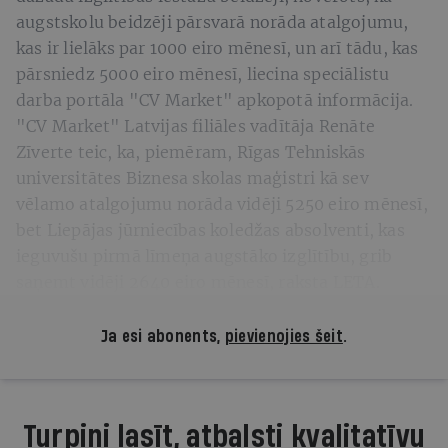
augstskolu beidzēji pārsvarā norāda atalgojumu,
kas ir lielāks par 1000 eiro mēnesī, un arī tādu, kas
pārsniedz 5000 eiro mēnesī, liecina speciālistu
darba portāla "CV Market" apkopotā informācija.
"CV Market" Latvijas filiāles vadītāja Renāte
Zīverte teic, ka, piemēram, Rīgas Tehniskās
universitātes Biznesa skolas maģistri kā sev
vēlamo atalgojumu norāda vidēji 5250 eiro mēnesī,
bet Liepājas jūrniecības koledžas absolventi, kas
ieguvušu pirmā līmeņa augstāko izglītību, grib
saņemt vidēji 2640 eiro mēnesī, raksta LETA.
Ja esi abonents,
pievienojies šeit
.
Turpini lasīt, atbalsti kvalitatīvu