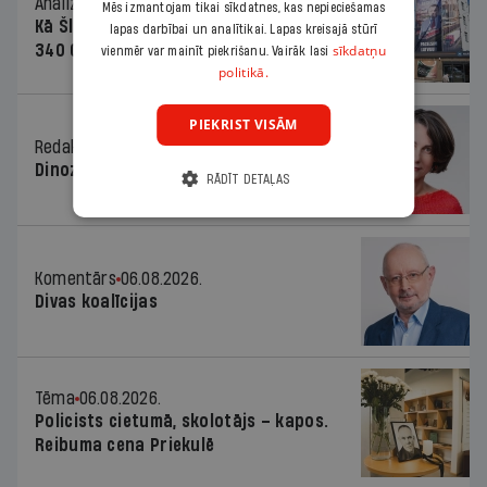
Analīze
06.08.2026.
Mēs izmantojam tikai sīkdatnes, kas nepieciešamas
Kā Šlesera partija palika nesodīta par
lapas darbībai un analītikai. Lapas kreisajā stūrī
340 000 vērtu reklāmas kampaņu
sīkdatņu
vienmēr var mainīt piekrišanu. Vairāk lasi
politikā.
PIEKRIST VISĀM
Redaktores sleja
06.08.2026.
Dinozaura triks
RĀDĪT DETAĻAS
Komentārs
06.08.2026.
Divas koalīcijas
Tēma
06.08.2026.
Policists cietumā, skolotājs – kapos.
Reibuma cena Priekulē