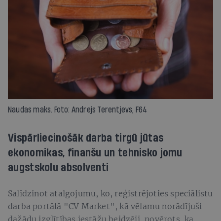
Naudas maks. Foto: Andrejs Terentjevs, F64
Vispārliecinošāk darba tirgū jūtas
ekonomikas, finanšu un tehnisko jomu
augstskolu absolventi
Salīdzinot atalgojumu, ko, reģistrējoties speciālistu
darba portālā "CV Market", kā vēlamu norādījuši
dažādu izglītības iestāžu beidzēji, novērots, ka