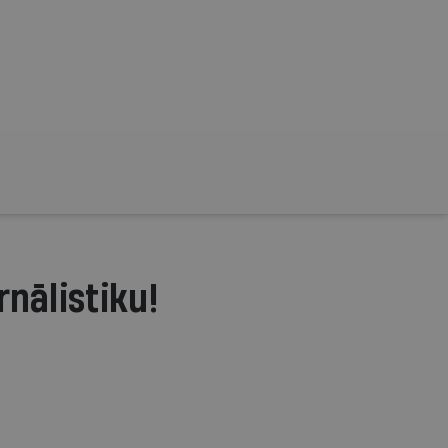
rnālistiku!
.