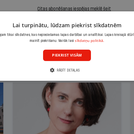
Citas abonēšanas iespējas meklē šeit
Lai turpinātu, lūdzam piekrist sīkdatnēm
am tikai sīkdatnes, kas nepieciešamas lapas darbībai un analītikai. Lapas kreisajā stūr
sīkdatņu politikā.
mainīt piekrišanu. Vairāk lasi
PIEKRIST VISĀM
RĀDĪT DETAĻAS