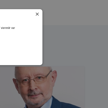
×
ī vienmēr var