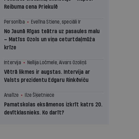
Reibuma cena Priekulē
Personība
Evelīna Stiene, speciāli Ir
No Jaunā Rīgas teātra uz pasaules malu
– Matīss Ozols un viņa ceturtdaļmūža
krīze
Intervija
Nellija Ločmele, Aivars Ozoliņš
Vētrā likmes ir augstas. Intervija ar
Valsts prezidentu Edgaru Rinkēviču
Analīze
Ilze Šķietniece
Pamatskolas eksāmenos izkrīt katrs 20.
devītklasnieks. Ko darīt?