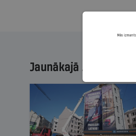
Mēs izmantoj
Jaunākajā žurnālā