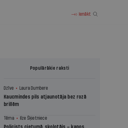
Ienākt
Populārākie raksti
Dzīve
Laura Dumbere
Kaucmindes pils atjaunotāja bez rozā
brillēm
Tēma
Ilze Šķietniece
Policists cietumā, skolotājs – kapos.