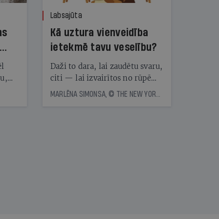
Labsajūta
ns
Kā uztura vienveidība
ietekmē tavu veselību?
ēl
Daži to dara, lai zaudētu svaru,
ju,
citi — lai izvairītos no rūpēm,
icas
kas saistītas ar ēdienreižu
MARLĒNA SIMONSA, © THE NEW YORK TIMES NEWS SERVICE
tītāju
plānošanu. Vai ir vērts katru
tēm
dienu ēst vienu un to pašu?
Eksperti skaidro, kā uztura
vienveidība ietekmē veselību
nāt
kad
v