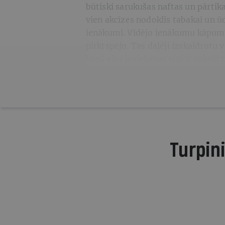
būtiski sarukušas naftas un pārtik
vien akcīzes nodoklis tabakai un ūde
ienākumi. Vidējo ienākumu kāpum
pirktspēju. Tas daļēji izskaidrotu 
kopš eiro ieviešanas viņi ir sākuši 
Turpini