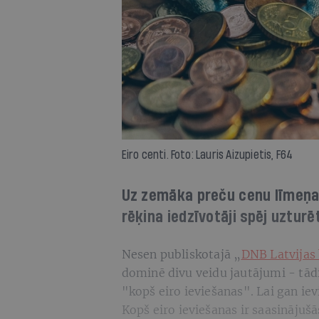
Eiro centi. Foto: Lauris Aizupietis, F64
Uz zemāka preču cenu līmeņ
rēķina iedzīvotāji spēj uztur
Nesen publiskotajā „
DNB Latvijas
dominē divu veidu jautājumi - tādi,
"kopš eiro ieviešanas". Lai gan ievi
Kopš eiro ieviešanas ir saasinājušā