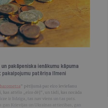
a un pakāpeniska ienākumu kāpuma
ēt pakalpojumu patēriņa līmeni
 barometra
" pētījumā par eiro ieviešanu
 kas attēlo „eiro dēļ", un tādi, kas norāda
rze ir līdzīga, tas nav viens un tas pats.
s gan Krievijas un Ukrainas attiecības, gan