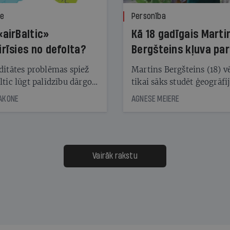
ze
Personība
«airBaltic»
Kā 18 gadīgais Marti
irīsies no defolta?
Bergšteins kļuva par
laika ziņu seju?
ditātes problēmas spiež
Martins Bergšteins (18) v
ltic lūgt palīdzību dārgo
tikai sāks studēt ģeogrāfi
āciju turētājiem, taču
bet viņa sacītajam jau uzt
JAKONE
AGNESE MEIERE
dēļ nebija kvoruma
tūkstošiem laika ziņu ska
nai. Vai lidsabiedrībai
Latvijā. Aiz dažām minū
 defolts, ja tā nespēs
televīzijas ēterā ir 11 gadi
ksāt augstos procentus,
uzcītīga darba, mammas
āpārskaita jau trīs dienas
atbalsts un drosme turpi
Vairāk rakstu
s nākamās sapulces
meteovērojumus arī tad, 
ta vidū?
šķiet, ka tie nevienam na
vajadzīgi