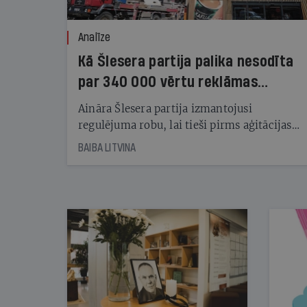
Analīze
Kā Šlesera partija palika nesodīta
par 340 000 vērtu reklāmas
kampaņu
Aināra Šlesera partija izmantojusi
regulējuma robu, lai tieši pirms aģitācijas
starta izreklamētos par summu, kas
BAIBA LITVINA
pārsniedz trešdaļu no likumīgi atļautajiem
kampaņas tēriņiem. KNAB pārkāpumus
nekonstatē