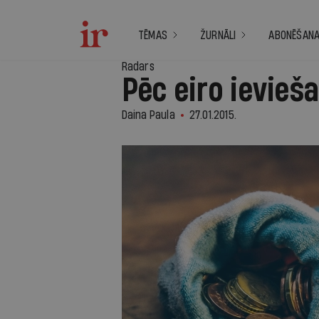
TĒMAS
ŽURNĀLI
ABONĒŠAN
Radars
Pēc eiro ievieša
Daina Paula
27.01.2015.