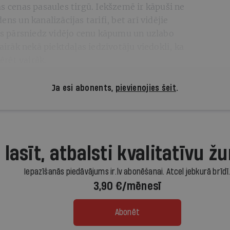
as cenas pasaules tirgū. Iekšzemē ir kāpuši ne
ns un kanalizācijas tarifi, bet arī vidējie
s pārsniedz vidējo cenu kāpumu un uzlabo
vairāk nekā piektdaļas iedzīvotāju viedokli, ka
tērēt vairāk.
Ja esi abonents,
pievienojies šeit
.
 lasīt, atbalsti kvalitatīvu žu
Iepazīšanās piedāvājums ir.lv abonēšanai. Atcel jebkurā brīdī
3,90 €/mēnesī
Abonēt