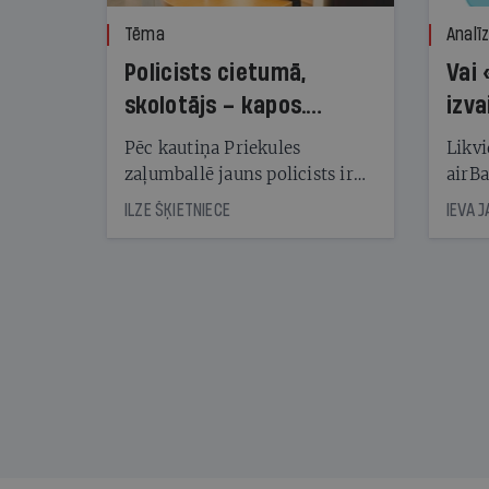
Tēma
Analī
Policists cietumā,
Vai 
skolotājs – kapos.
izva
Reibuma cena Priekulē
Pēc kautiņa Priekules
Likvi
zaļumballē jauns policists ir
airBa
nonācis cietumā, bet
oblig
ILZE ŠĶIETNIECE
IEVA 
cienījams pedagogs — kapos.
šone
Tik traģiska ir izrādījusies
lemša
divu promiļu reibuma cena
draud
sama
kas j
pirm
augus