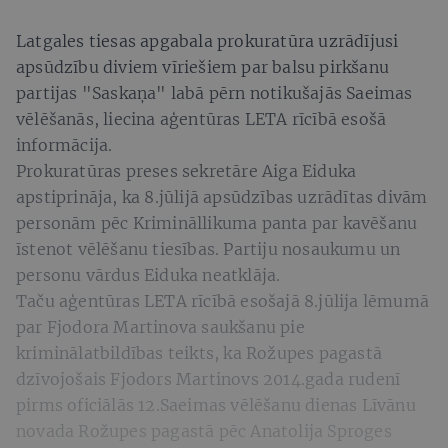
Latgales tiesas apgabala prokuratūra uzrādījusi
apsūdzību diviem vīriešiem par balsu pirkšanu
partijas "Saskaņa" labā pērn notikušajās Saeimas
vēlēšanās, liecina aģentūras LETA rīcībā esošā
informācija.
Prokuratūras preses sekretāre Aiga Eiduka
apstiprināja, ka 8.jūlijā apsūdzības uzrādītas divām
personām pēc Krimināllikuma panta par kavēšanu
īstenot vēlēšanu tiesības. Partiju nosaukumu un
personu vārdus Eiduka neatklāja.
Taču aģentūras LETA rīcībā esošajā 8.jūlija lēmumā
par Fjodora Martinova saukšanu pie
kriminālatbildības teikts, ka Rožupes pagastā
dzīvojošais Fjodors Martinovs 2014.gada rudenī
pirms oficiālās 12.Saeimas vēlēšanu dienas Līvānu
novada Rožupes pagastā pēc Anatolija Sproges