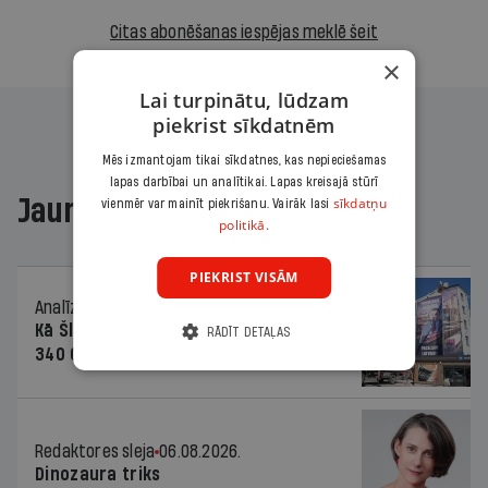
Citas abonēšanas iespējas meklē šeit
×
Lai turpinātu, lūdzam
piekrist sīkdatnēm
Mēs izmantojam tikai sīkdatnes, kas nepieciešamas
lapas darbībai un analītikai. Lapas kreisajā stūrī
sīkdatņu
Jaunākajā žurnālā
vienmēr var mainīt piekrišanu. Vairāk lasi
politikā.
PIEKRIST VISĀM
Analīze
06.08.2026.
Kā Šlesera partija palika nesodīta par
RĀDĪT DETAĻAS
340 000 vērtu reklāmas kampaņu
Redaktores sleja
06.08.2026.
Dinozaura triks