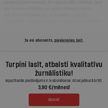
piedāvājuma vienojās, ka viņš atradīs cilvēkus, kuri
par naudas atlīdzību vai spirtu būtu ar mieru
nobalsot vēlēšanās par 11.sarakstu - partiju
"Saskaņa" - un izdarīs plus atzīmi pretī kandidāta
Andreja Elksniņa uzvārdam.
Ja esi abonents,
pievienojies šeit
.
Turpini lasīt, atbalsti kvalitatīvu
žurnālistiku!
Iepazīšanās piedāvājums ir.lv abonēšanai. Atcel jebkurā brīdī.
3,90 €/mēnesī
Abonēt