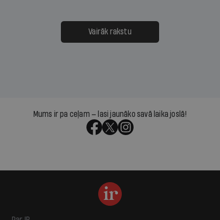
Vairāk rakstu
Mums ir pa ceļam — lasi jaunāko savā laika joslā!
Par IR