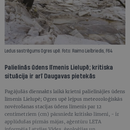
Ledus sastrēgums Ogres upē. Foto: Raimo Lielbriedis, F64
Palielinās ūdens līmenis Lielupē; kritiska
situācija ir arī Daugavas pietekās
Pagājušās diennakts laikā krietni palielinājies ūdens
līmenis Lielupē; Ogres upē lejpus meteoroloģiskās
novērošanas stacijas ūdens līmenis par 12
centimetriem (cm) pārsniedz kritisko līmeni, - ir
applūdušas pirmās mājas, aģentūru LETA
informēja Latvijas Vides, ģeoloģijas un