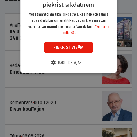
piekrist sīkdatnēm
Mēs izmantojam tikai sīkdatnes, kas nepieciešamas
lapas darbībai un analītikai. Lapas kreisajā stūrī
Analīze
06.08.2026.
sīkdatņu
vienmēr var mainīt piekrišanu. Vairāk lasi
Kā Šlesera partija palika nesodīta par
politikā.
340 000 vērtu reklāmas kampaņu
PIEKRIST VISĀM
RĀDĪT DETAĻAS
Redaktores sleja
06.08.2026.
Dinozaura triks
Komentārs
06.08.2026.
Divas koalīcijas
Tēma
06.08.2026.