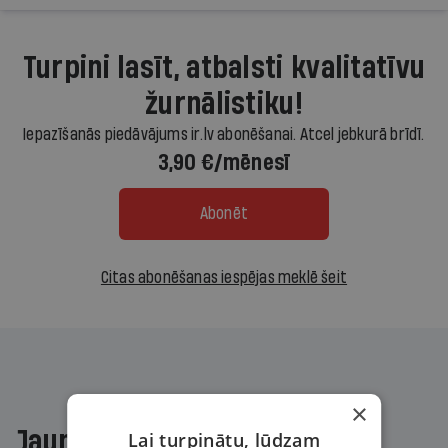
Turpini lasīt, atbalsti kvalitatīvu
žurnālistiku!
Iepazīšanās piedāvājums ir.lv abonēšanai. Atcel jebkurā brīdī.
3,90 €/mēnesī
Abonēt
Citas abonēšanas iespējas meklē šeit
×
Jaunākajā žurnālā
Lai turpinātu, lūdzam