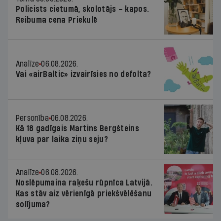
Policists cietumā, skolotājs – kapos.
Reibuma cena Priekulē
Analīze
06.08.2026.
Vai «airBaltic» izvairīsies no defolta?
Personība
06.08.2026.
Kā 18 gadīgais Martins Bergšteins
kļuva par laika ziņu seju?
Analīze
06.08.2026.
Noslēpumaina raķešu rūpnīca Latvijā.
Kas stāv aiz vērienīgā priekšvēlēšanu
solījuma?