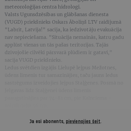
meteoroloģijas centra hidrologi.
Valsts Ugunsdzēsības un glābšanas dienesta
(VUGD) priekšnieks Oskars Āboliņš LTV raidījumā
"Labrīt, Latvija!" sacīja, ka iedzīvotāju evakuācija
nav nepieciešama. "Situācija nemainās, katru gadu
applūst vienas un tās pašas teritorijas. Tajās
dzīvojošie cilvēki pārsvarā plūdiem ir gatavi,"
sacīja VUGD priekšnieks.
Ledus svētdien izgājis Lielupē lejpus Mežotnes,
ūdens līmenis tur samazinājies, taču jauns ledus
sastrēgums izveidojies lejpus Staļģenes. Posmā no
Jelgavas līdz Staļģenei ūdens līmenis
paaugstinājies par 74-81 cm, pie Kalnciema -
vairāk nekā 56 cm.
Ja esi abonents,
pievienojies šeit
.