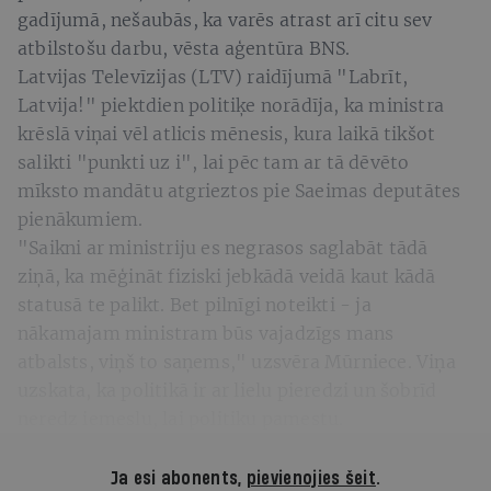
gadījumā, nešaubās, ka varēs atrast arī citu sev
atbilstošu darbu, vēsta aģentūra BNS.
Latvijas Televīzijas (LTV) raidījumā "Labrīt,
Latvija!" piektdien politiķe norādīja, ka ministra
krēslā viņai vēl atlicis mēnesis, kura laikā tikšot
salikti "punkti uz i", lai pēc tam ar tā dēvēto
mīksto mandātu atgrieztos pie Saeimas deputātes
pienākumiem.
"Saikni ar ministriju es negrasos saglabāt tādā
ziņā, ka mēģināt fiziski jebkādā veidā kaut kādā
statusā te palikt. Bet pilnīgi noteikti - ja
nākamajam ministram būs vajadzīgs mans
atbalsts, viņš to saņems," uzsvēra Mūrniece. Viņa
uzskata, ka politikā ir ar lielu pieredzi un šobrīd
neredz iemeslu, lai politiku pamestu.
Ja esi abonents,
pievienojies šeit
.