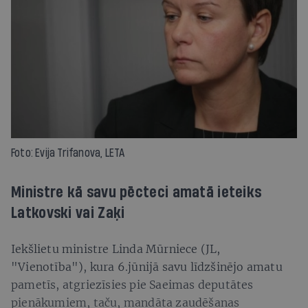
Foto: Evija Trifanova, LETA
Ministre kā savu pēcteci amatā ieteiks
Latkovski vai Zaķi
Iekšlietu ministre Linda Mūrniece (JL,
"Vienotība"), kura 6.jūnijā savu līdzšinējo amatu
pametīs, atgriezīsies pie Saeimas deputātes
pienākumiem, taču, mandāta zaudēšanas