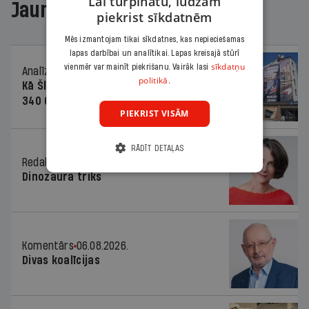
Lai turpinātu, lūdzam
Jaunākajā žurnālā
piekrist sīkdatnēm
Mēs izmantojam tikai sīkdatnes, kas nepieciešamas
lapas darbībai un analītikai. Lapas kreisajā stūrī
sīkdatņu
vienmēr var mainīt piekrišanu. Vairāk lasi
Analīze
06.08.2026.
politikā.
Kā Šlesera partija palika nesodīta par
340 000 vērtu reklāmas kampaņu
PIEKRIST VISĀM
RĀDĪT DETAĻAS
Redaktores sleja
06.08.2026.
Dinozaura triks
Komentārs
06.08.2026.
Divas koalīcijas