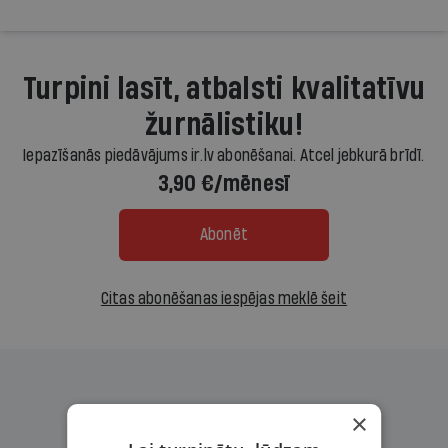
Turpini lasīt, atbalsti kvalitatīvu
žurnālistiku!
Iepazīšanās piedāvājums ir.lv abonēšanai. Atcel jebkurā brīdī.
3,90 €/mēnesī
Abonēt
Citas abonēšanas iespējas meklē šeit
×