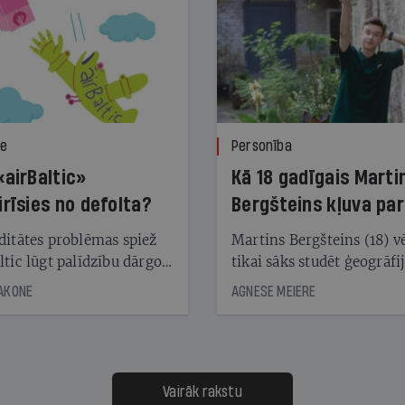
ze
Personība
«airBaltic»
Kā 18 gadīgais Marti
irīsies no defolta?
Bergšteins kļuva par
laika ziņu seju?
ditātes problēmas spiež
Martins Bergšteins (18) v
ltic lūgt palīdzību dārgo
tikai sāks studēt ģeogrāfi
āciju turētājiem, taču
bet viņa sacītajam jau uzt
JAKONE
AGNESE MEIERE
dēļ nebija kvoruma
tūkstošiem laika ziņu ska
nai. Vai lidsabiedrībai
Latvijā. Aiz dažām minū
 defolts, ja tā nespēs
televīzijas ēterā ir 11 gadi
ksāt augstos procentus,
uzcītīga darba, mammas
āpārskaita jau trīs dienas
atbalsts un drosme turpi
Vairāk rakstu