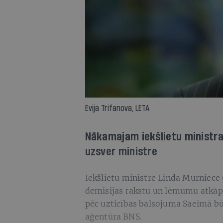
Evija Trifanova, LETA
Nākamajam iekšlietu ministram
uzsver ministre
Iekšlietu ministre Linda Mūrniece 
demisijas rakstu un lēmumu atkāpti
pēc uzticības balsojuma Saeimā būt
aģentūra BNS.