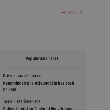
Ienākt
Populārākie raksti
Dzīve
Laura Dumbere
Kaucmindes pils atjaunotāja bez rozā
brillēm
Tēma
Ilze Šķietniece
Policists cietumā, skolotājs – kapos.