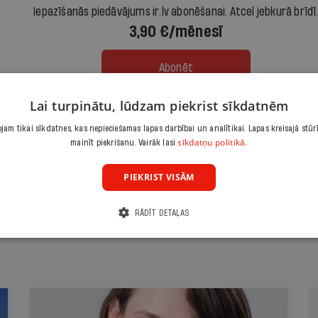
Iepazīšanās piedāvājums ir.lv abonēšanai. Atcel jebkurā brīdī
3,90 €/mēnesī
Abonēt
Lai turpinātu, lūdzam piekrist sīkdatnēm
Citas abonēšanas iespējas meklē šeit
am tikai sīkdatnes, kas nepieciešamas lapas darbībai un analītikai. Lapas kreisajā stūr
sīkdatņu politikā.
mainīt piekrišanu. Vairāk lasi
PIEKRIST VISĀM
RĀDĪT DETAĻAS