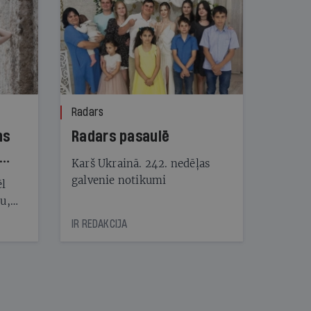
Radars
ns
Radars pasaulē
Karš Ukrainā. 242. nedēļas
galvenie notikumi
ēl
ju,
icas
IR REDAKCIJA
tītāju
tēm
nāt