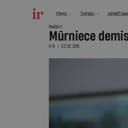
TĒMAS
ŽURNĀLI
ABONĒŠAN
Radars
Mūrniece demis
ir.lv
22.02.2011.