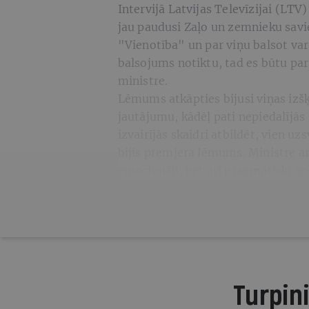
Intervijā Latvijas Televīzijai (LTV)
jau paudusi Zaļo un zemnieku savie
"Vienotība" un par viņu balsot varē
balsojums notiktu, tad es būtu par
ministre.
Lēmums atkāpties bijusi viņas izšķi
jautājumu, kādēļ pati nepiedalījā
izvairījās skaidri atbildēt, vien u
bijis premjera lēmums. Ministre ar
emocionāli, bet arī pragmatiski aps
Turpini