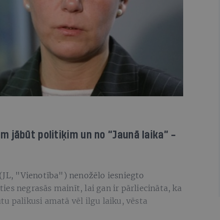
 jābūt politiķim un no “Jaunā laika” -
(JL, "Vienotība") nenožēlo iesniegto
es negrasās mainīt, lai gan ir pārliecināta, ka
u palikusi amatā vēl ilgu laiku, vēsta