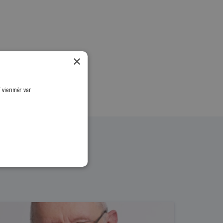
.
×
ī vienmēr var