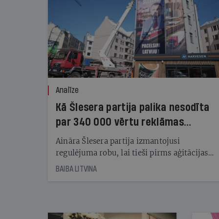
Analīze
Kā Šlesera partija palika nesodīta
par 340 000 vērtu reklāmas
kampaņu
Aināra Šlesera partija izmantojusi
regulējuma robu, lai tieši pirms aģitācijas
starta izreklamētos par summu, kas
BAIBA LITVINA
pārsniedz trešdaļu no likumīgi atļautajiem
kampaņas tēriņiem. KNAB pārkāpumus
nekonstatē