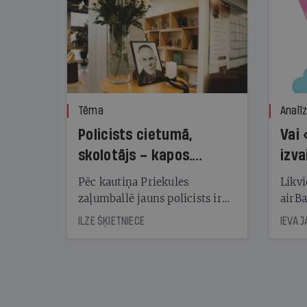
Tēma
Analī
Policists cietumā,
Vai 
skolotājs – kapos.
izva
Reibuma cena Priekulē
Pēc kautiņa Priekules
Likvi
zaļumballē jauns policists ir
airBa
nonācis cietumā, bet
oblig
ILZE ŠĶIETNIECE
IEVA 
cienījams pedagogs — kapos.
šone
Tik traģiska ir izrādījusies
lemša
divu promiļu reibuma cena
draud
sama
kas j