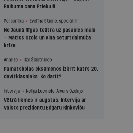
Reibuma cena Priekulē
Personība
Evelīna Stiene, speciāli Ir
No Jaunā Rīgas teātra uz pasaules malu
– Matīss Ozols un viņa ceturtdaļmūža
krīze
Analīze
Ilze Šķietniece
Pamatskolas eksāmenos izkrīt katrs 20.
devītklasnieks. Ko darīt?
Intervija
Nellija Ločmele, Aivars Ozoliņš
Vētrā likmes ir augstas. Intervija ar
Valsts prezidentu Edgaru Rinkēviču