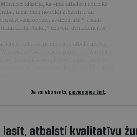
 Mūrniece klāstīja, ka viņai atbalstu iepriekš
nība, tāpat viņu noteikti atbalstītu arī
tu atsevišķi opozīcijas deputāti. "Ja šāds
 ministri ilgu laiku," uzsvēra demisionējusī
ršanās, tādēļ arī premjers to atbalstījis. Uz
s "Vienotības" valdes sēdē pirmdien, Mūrniece
zsverot, ka izšķiršanās pieņemt viņas demisiju
ī uzsvēra, ka lēmumam atkāpies bijuši ne tikai
tākļi.
Ja esi abonents,
pievienojies šeit
.
 lasīt, atbalsti kvalitatīvu žu