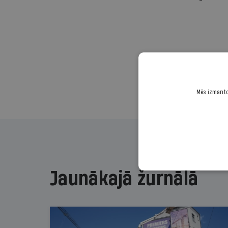
Mēs izmantoj
Jaunākajā žurnālā