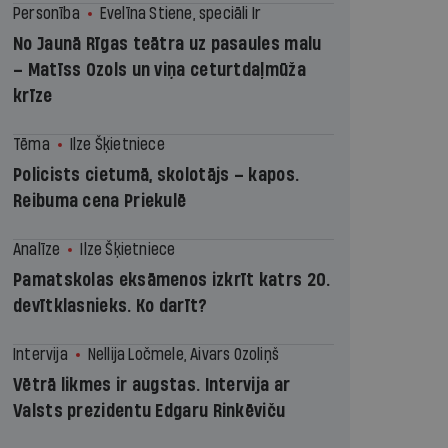
Personība
Evelīna Stiene, speciāli Ir
No Jaunā Rīgas teātra uz pasaules malu
– Matīss Ozols un viņa ceturtdaļmūža
krīze
Tēma
Ilze Šķietniece
Policists cietumā, skolotājs – kapos.
Reibuma cena Priekulē
Analīze
Ilze Šķietniece
Pamatskolas eksāmenos izkrīt katrs 20.
devītklasnieks. Ko darīt?
Intervija
Nellija Ločmele, Aivars Ozoliņš
Vētrā likmes ir augstas. Intervija ar
Valsts prezidentu Edgaru Rinkēviču