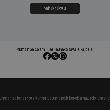
ksāt augstos procentus,
uzcītīga darba, mammas
āpārskaita jau trīs dienas
atbalsts un drosme turpi
Vairāk rakstu
s nākamās sapulces
meteovērojumus arī tad, 
ta vidū?
šķiet, ka tie nevienam na
vajadzīgi
Mums ir pa ceļam — lasi jaunāko savā laika joslā!
jumu sniegšanas noteikumi
Privātuma politika
Reklāma
Ziedo
Kontakti