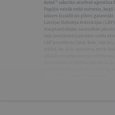
Avīzē" rakstīto atreferē aģentūra 
Pagājis vairāk nekā mēnesis, kopš 
izlases izraidītais pilots gatavojā
Latvijas Bobsleja federācijas (LBF
starptautiskajās sacensībās pārstāv
šajā jautājumā joprojām valda klu
LBF prezidents Jānis Kols, vaicāts
atbild, ka, tā ir sportista, nevis
oficiālu iesniegumu par vēlēšanos p
dokumentu ar Miņina parakstu, jo šo
grib to un šito, bet tā ir ārkārtīgi 
jāpievēršas," uzsver Jānis Kols.