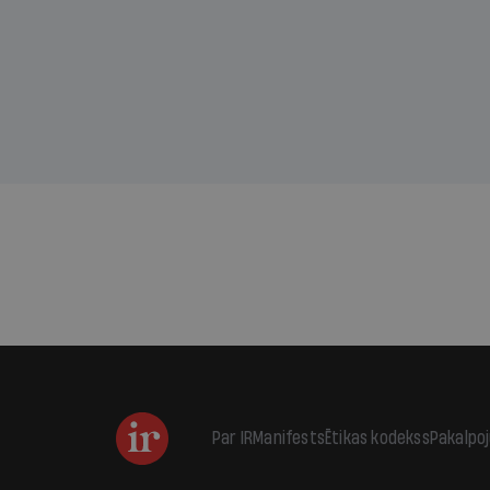
sama
kas j
pirm
augus
Par IR
Manifests
Ētikas kodekss
Pakalpo