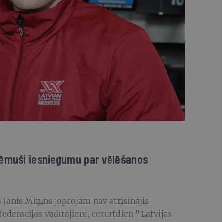
ņēmuši iesniegumu par vēlēšanos
s Jānis Miņins joprojām nav atrisinājis
federācijas vadītājiem, ceturtdien "Latvijas