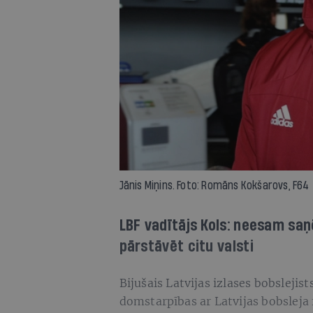
Jānis Miņins. Foto: Romāns Kokšarovs, F64
LBF vadītājs Kols: neesam sa
pārstāvēt citu valsti
Bijušais Latvijas izlases bobslejist
domstarpības ar Latvijas bobsleja 