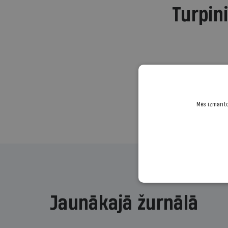
Turpini
Mēs izmantoj
Jaunākajā žurnālā