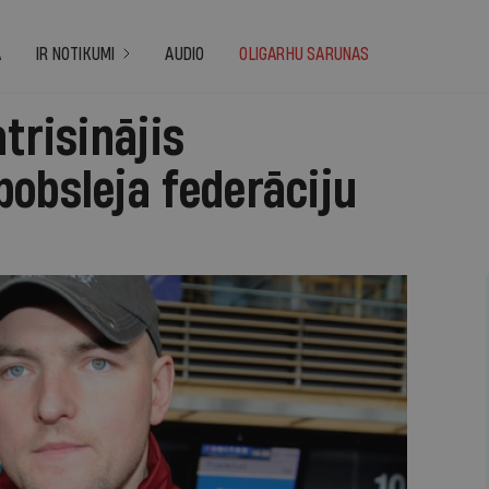
A
IR NOTIKUMI
AUDIO
OLIGARHU SARUNAS
trisinājis
obsleja federāciju