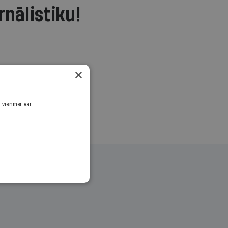
rnālistiku!
.
×
ī vienmēr var