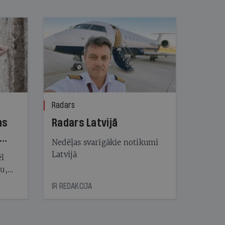
Radars
ns
Radars Latvijā
Nedēļas svarīgākie notikumi
Latvijā
ēl
ju,
icas
IR REDAKCIJA
tītāju
tēm