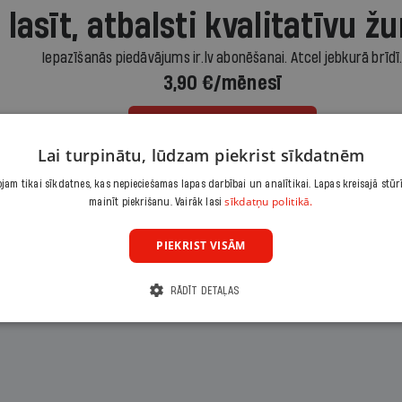
 lasīt, atbalsti kvalitatīvu žu
Iepazīšanās piedāvājums ir.lv abonēšanai. Atcel jebkurā brīdī
3,90 €/mēnesī
Abonēt
Lai turpinātu, lūdzam piekrist sīkdatnēm
am tikai sīkdatnes, kas nepieciešamas lapas darbībai un analītikai. Lapas kreisajā stūr
Citas abonēšanas iespējas meklē šeit
sīkdatņu politikā.
mainīt piekrišanu. Vairāk lasi
PIEKRIST VISĀM
RĀDĪT DETAĻAS