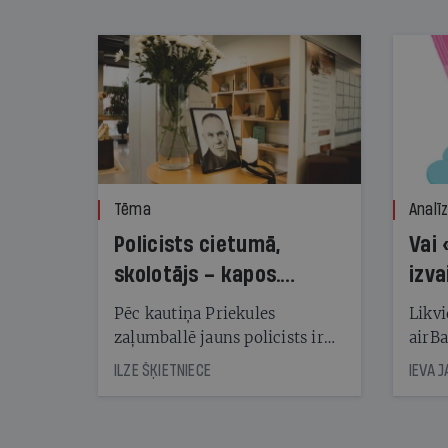
nekonstatē
Tēma
Analī
Policists cietumā,
Vai 
skolotājs – kapos.
izva
Reibuma cena Priekulē
Pēc kautiņa Priekules
Likvi
zaļumballē jauns policists ir
airBa
nonācis cietumā, bet
oblig
ILZE ŠĶIETNIECE
IEVA 
cienījams pedagogs — kapos.
šone
Tik traģiska ir izrādījusies
lemša
divu promiļu reibuma cena
draud