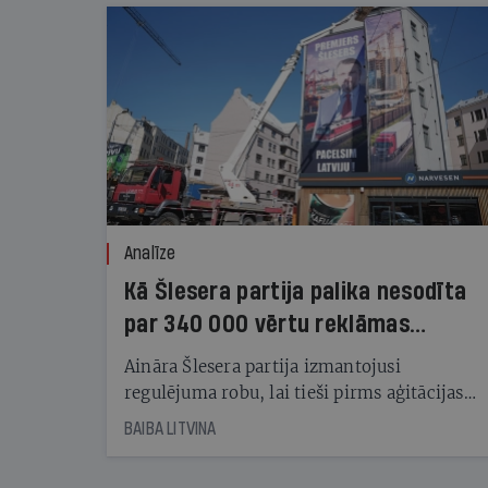
Analīze
Kā Šlesera partija palika nesodīta
par 340 000 vērtu reklāmas
kampaņu
Aināra Šlesera partija izmantojusi
regulējuma robu, lai tieši pirms aģitācijas
starta izreklamētos par summu, kas
BAIBA LITVINA
pārsniedz trešdaļu no likumīgi atļautajiem
kampaņas tēriņiem. KNAB pārkāpumus