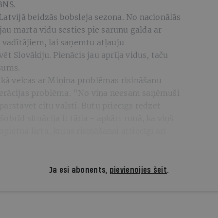
BNS.
Latvijā beidzās bobsleja sezona. No nacionālās
s jau marta vidū sēsties pie sarunu galda ar
) vadītājiem, lai saņemtu atļauju
ēt Slovākiju. Pienācis jau aprīļa vidus, taču
sums.
, kā veicas ar Miņina problēmas risināšanu
 federācijas problēma. "No viņa neesam saņēmuši
ārstāvēt citu valsti. Būtu priecīgs redzēt
brīd situācija ir tāda - apkārt runā, ka viņš
nopietna lieta, kuras risināšanai attiecīgi arī
Ja esi abonents,
pievienojies šeit
.