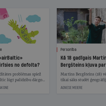
ze
Personība
«airBaltic»
Kā 18 gadīgais Marti
irīsies no defolta?
Bergšteins kļuva par
laika ziņu seju?
ditātes problēmas spiež
Martins Bergšteins (18) v
ltic lūgt palīdzību dārgo
tikai sāks studēt ģeogrāfi
āciju turētājiem, taču
bet viņa sacītajam jau uzt
JAKONE
AGNESE MEIERE
dēļ nebija kvoruma
tūkstošiem laika ziņu ska
nai. Vai lidsabiedrībai
Latvijā. Aiz dažām minū
 defolts, ja tā nespēs
televīzijas ēterā ir 11 gadi