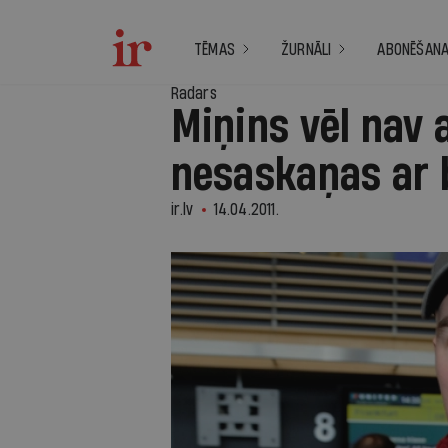
TĒMAS
ŽURNĀLI
ABONĒŠAN
Radars
Miņins vēl nav a
nesaskaņas ar b
ir.lv
14.04.2011.