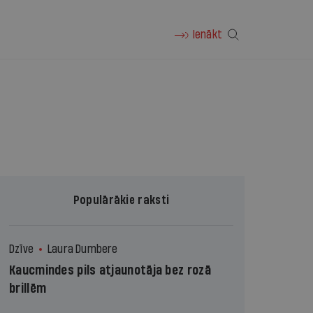
Ienākt
Populārākie raksti
Dzīve
Laura Dumbere
Kaucmindes pils atjaunotāja bez rozā
brillēm