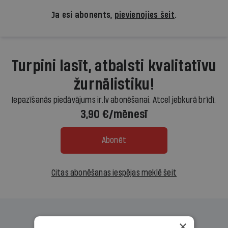
Ja esi abonents,
pievienojies šeit
.
Turpini lasīt, atbalsti kvalitatīvu
žurnālistiku!
Iepazīšanās piedāvājums ir.lv abonēšanai. Atcel jebkurā brīdī.
3,90 €/mēnesī
Abonēt
Citas abonēšanas iespējas meklē šeit
×