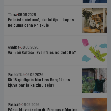
Tēma
06.08.2026.
Policists cietumā, skolotājs – kapos.
Reibuma cena Priekulē
Analīze
06.08.2026.
Vai «airBaltic» izvairīsies no defolta?
Personība
06.08.2026.
Kā 18 gadīgais Martins Bergšteins
kļuva par laika ziņu seju?
Pasaulē
06.08.2026.
Pārspēti visi rekordi. Eiropas nākotne