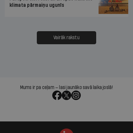
klimata pārmaiņu ugunīs
Vairāk rakstu
Mums ir pa ceļam — lasi jaunāko savā laika joslā!