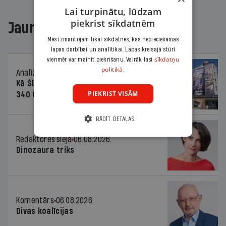
Lai turpinātu, lūdzam
piekrist sīkdatnēm
Jaunākajā žurnālā
Mēs izmantojam tikai sīkdatnes, kas nepieciešamas
lapas darbībai un analītikai. Lapas kreisajā stūrī
sīkdatņu
vienmēr var mainīt piekrišanu. Vairāk lasi
politikā.
Analīze
06.08.2026.
Kā Šlesera partija palika nesodīta par
PIEKRIST VISĀM
340 000 vērtu reklāmas kampaņu
RĀDĪT DETAĻAS
Redaktores sleja
06.08.2026.
Dinozaura triks
Komentārs
06.08.2026.
Divas koalīcijas