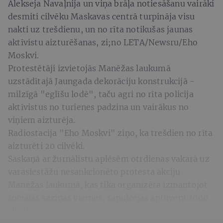
Alekseja Navaļnija un viņa brāļa notiesāšanu vairāki
desmiti cilvēku Maskavas centrā turpināja visu
nakti uz trešdienu, un no rīta notikušas jaunas
aktīvistu aizturēšanas, zi;no LETA/Newsru/Eho
Moskvi.
Protestētāji izvietojās Manēžas laukumā
uzstādītajā Jaungada dekorāciju konstrukcijā -
milzīgā "eglīšu lodē", taču agri no rīta policija
aktīvistus no turienes padzina un vairākus no
viņiem aizturēja.
Radiostacija "Eho Moskvi" ziņo, ka trešdien no rīta
aizturēti 20 cilvēki.
Saskaņā ar žurnālistu aplēsēm otrdienas vakarā uz
varasiestāžu nesankcionēto protesta akciju
Manēžas laukumā, kas tika organizēta izmantojot
sociālās saziņas vietnes, sapulcējās aptuveni 2000
cilvēku.