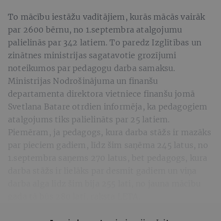
To mācību iestāžu vadītājiem, kurās mācās vairāk
par 2600 bērnu, no 1.septembra atalgojumu
palielinās par 342 latiem. To paredz Izglītības un
zinātnes ministrijas sagatavotie grozījumi
noteikumos par pedagogu darba samaksu.
Ministrijas Nodrošinājuma un finanšu
departamenta direktora vietniece finanšu jomā
Svetlana Batare otrdien informēja, ka pedagogiem
atalgojums tiks palielināts par 25 latiem.
Piemēram, ja pedagogs, kura darba stāžs ir mazāks
par pieciem gadiem, līdz šim saņēma 245 latus, no
1.septembra saņems 270 latus, bet pedagogs, kura
darba stāžs ir lielāks par desmit gadiem un viņa
darba alga līdz šim bija 255 lati, no jauna mācību
gada tā būs 280 lati, raksta LETA.