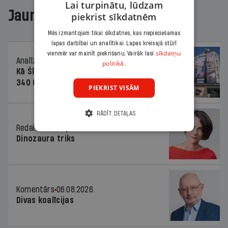
Lai turpinātu, lūdzam
Jaunākajā žurnālā
piekrist sīkdatnēm
Mēs izmantojam tikai sīkdatnes, kas nepieciešamas
lapas darbībai un analītikai. Lapas kreisajā stūrī
sīkdatņu
vienmēr var mainīt piekrišanu. Vairāk lasi
Analīze
06.08.2026.
politikā.
Kā Šlesera partija palika nesodīta par
340 000 vērtu reklāmas kampaņu
PIEKRIST VISĀM
RĀDĪT DETAĻAS
Redaktores sleja
06.08.2026.
Dinozaura triks
Komentārs
06.08.2026.
Divas koalīcijas