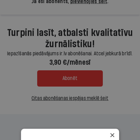
Ja esi abonents,
pievienojies šeit
.
Turpini lasīt, atbalsti kvalitatīvu
žurnālistiku!
Iepazīšanās piedāvājums ir.lv abonēšanai. Atcel jebkurā brīdī.
3,90 €/mēnesī
Abonēt
Citas abonēšanas iespējas meklē šeit
×