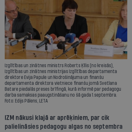
Izglītības un zinātnes ministrs Roberts Ķīlis (no kreisās),
Izglītības un zinātnes ministrijas Izglītības departamenta
direktore Evija Papule un Nodrošinājuma un finanšu
departamenta direktora vietniece finanšu jomā Svetlana
Batare piedalās preses brīfingā, kurā informē par pedagogu
darba samaksas paaugstināšanu no šā gada 1.septembra.
Foto: Edijs Pālens, LETA
IZM nākusi klajā ar aprēķiniem, par cik
palielināsies pedagogu algas no septembra