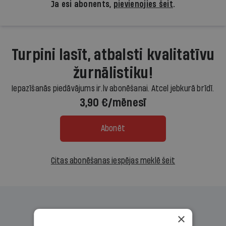
Ja esi abonents,
pievienojies šeit
.
Turpini lasīt, atbalsti kvalitatīvu
žurnālistiku!
Iepazīšanās piedāvājums ir.lv abonēšanai. Atcel jebkurā brīdī.
3,90 €/mēnesī
Abonēt
Citas abonēšanas iespējas meklē šeit
×