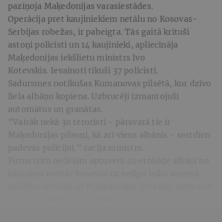
paziņoja Maķedonijas varasiestādes.
Operācija pret kaujiniekiem netālu no Kosovas-
Serbijas robežas, ir pabeigta. Tās gaitā krituši
astoņi policisti un 14 kaujinieki, apliecināja
Maķedonijas iekšlietu ministrs Ivo
Kotevskis. Ievainoti tikuši 37 policisti.
Sadursmes notikušas Kumanovas pilsētā, kur dzīvo
liela albāņu kopiena. Uzbrucēji izmantojuši
automātus un granātas.
"Vairāk nekā 30 teroristi - pārsvarā tie ir
Maķedonijas pilsoņi, kā arī viens albānis - sestdien
padevās policijai," sacīja ministrs.
Pirms trim nedēļām aptuveni 40 etniskie albāņi no
kaimiņos esošās Kosovas uz neilgu laiku ieņēma
policijas iecirkni uz Maķedonijas robežas, pieprasot
izveidot Maķedonijā albāņu valsti.