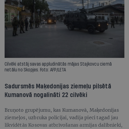
Cilvēki atstāj savas appludinātās mājas Stajkovcu ciemā
netālu no Skopjes. Foto: AFP/LETA
Sadursmēs Maķedonijas ziemeļu pilsētā
Kumanovā nogalināti 22 cilvēki
Bruņoto grupējumu, kas Kumanovā, Maķedonijas
ziemeļos, uzbruka policijai, vadīja pieci tagad jau
likvidētās Kosovas atbrīvošanas armijas dalībnieki,