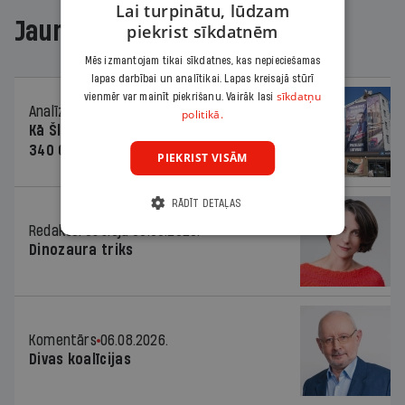
Lai turpinātu, lūdzam
Jaunākajā žurnālā
piekrist sīkdatnēm
Mēs izmantojam tikai sīkdatnes, kas nepieciešamas
lapas darbībai un analītikai. Lapas kreisajā stūrī
sīkdatņu
vienmēr var mainīt piekrišanu. Vairāk lasi
Analīze
06.08.2026.
politikā.
Kā Šlesera partija palika nesodīta par
340 000 vērtu reklāmas kampaņu
PIEKRIST VISĀM
RĀDĪT DETAĻAS
Redaktores sleja
06.08.2026.
Dinozaura triks
Komentārs
06.08.2026.
Divas koalīcijas