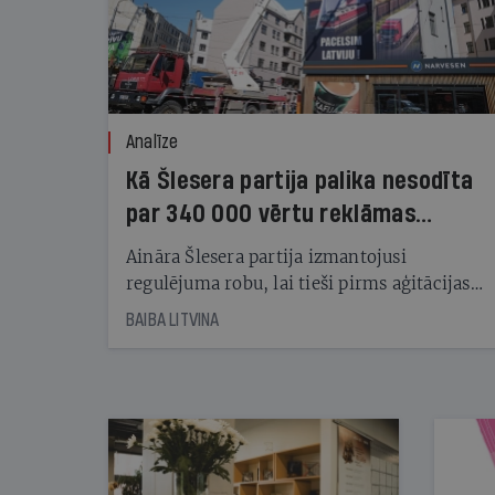
Analīze
Kā Šlesera partija palika nesodīta
par 340 000 vērtu reklāmas
kampaņu
Aināra Šlesera partija izmantojusi
regulējuma robu, lai tieši pirms aģitācijas
starta izreklamētos par summu, kas
BAIBA LITVINA
pārsniedz trešdaļu no likumīgi atļautajiem
kampaņas tēriņiem. KNAB pārkāpumus
nekonstatē