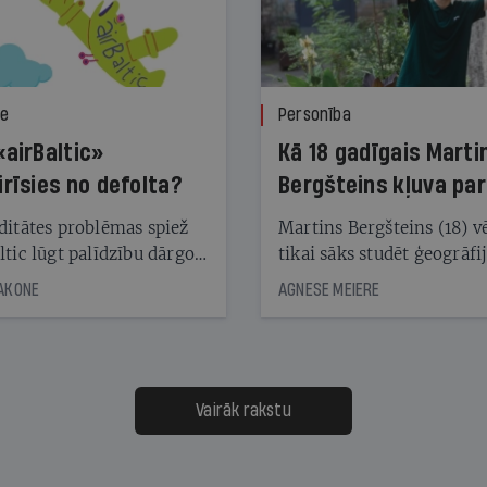
ze
Personība
«airBaltic»
Kā 18 gadīgais Marti
irīsies no defolta?
Bergšteins kļuva par
laika ziņu seju?
ditātes problēmas spiež
Martins Bergšteins (18) v
ltic lūgt palīdzību dārgo
tikai sāks studēt ģeogrāfi
āciju turētājiem, taču
bet viņa sacītajam jau uzt
JAKONE
AGNESE MEIERE
dēļ nebija kvoruma
tūkstošiem laika ziņu ska
nai. Vai lidsabiedrībai
Latvijā. Aiz dažām minū
 defolts, ja tā nespēs
televīzijas ēterā ir 11 gadi
ksāt augstos procentus,
uzcītīga darba, mammas
āpārskaita jau trīs dienas
atbalsts un drosme turpi
Vairāk rakstu
s nākamās sapulces
meteovērojumus arī tad, 
ta vidū?
šķiet, ka tie nevienam na