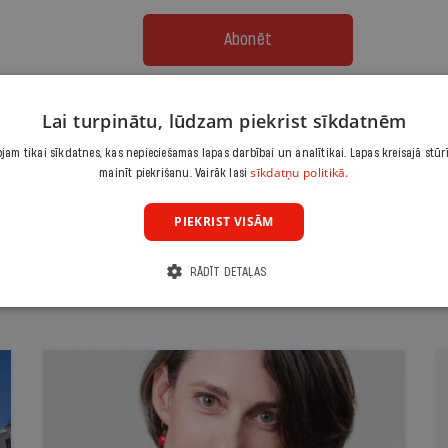
Abonēt
Citas abonēšanas iespējas meklē šeit
Lai turpinātu, lūdzam piekrist sīkdatnēm
am tikai sīkdatnes, kas nepieciešamas lapas darbībai un analītikai. Lapas kreisajā stūr
sīkdatņu politikā.
mainīt piekrišanu. Vairāk lasi
PIEKRIST VISĀM
RĀDĪT DETAĻAS