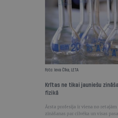
Foto: Ieva Čīka, LETA
Krītas ne tikai jauniešu zināša
fizikā
Ārsta profesija ir viena no retajā
zināšanas par cilvēka un visas pas