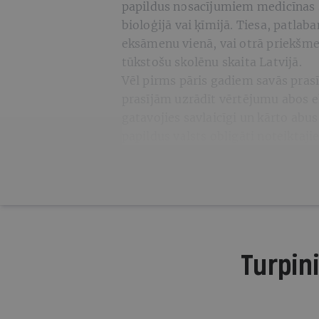
papildus nosacījumiem medicīnas s
bioloģijā vai ķīmijā. Tiesa, patlaban
eksāmenu vienā, vai otrā priekšmetā
tūkstošu skolēnu skaita Latvijā.
Vēl pirms pāris gadiem savās prasī
prasījām uzrādīt vērtējumu abos ek
gatavojies savlaicīgi un kārto abu
papildus valsts obligāti noteikta
Turpini