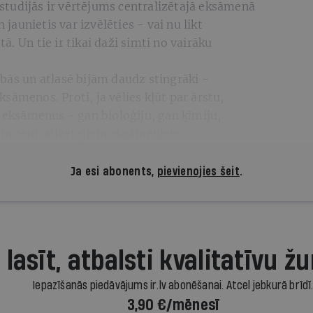
tudijās ir vērtējums centralizētajā eksāmenā
 jaunietis var izvēlēties - vai nu likt
. Un tie ir tikai daži simti no vairāku
bās un atlasē bijām daudz stingrāki -
sāmenos. Proti, ja vēlies kļūt par ārstu,
s eksāmenus - gan bioloģiju, gan ķīmiju,
jiem centralizētajiem eksāmeniem.
Ja esi abonents,
pievienojies šeit
.
 lasīt, atbalsti kvalitatīvu žu
Iepazīšanās piedāvājums ir.lv abonēšanai. Atcel jebkurā brīdī
3,90 €/mēnesī