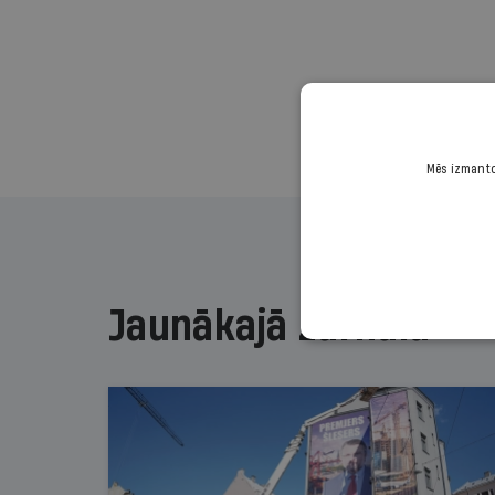
Mēs izmantoj
Jaunākajā žurnālā