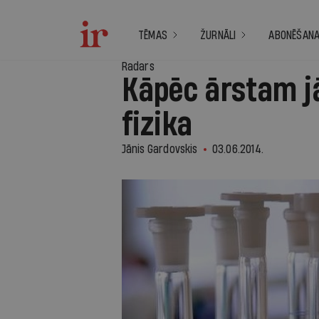
TĒMAS
ŽURNĀLI
ABONĒŠAN
Radars
Kāpēc ārstam j
fizika
Jānis Gardovskis
03.06.2014.