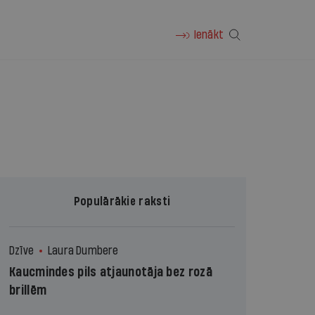
Ienākt
Populārākie raksti
Dzīve
Laura Dumbere
Kaucmindes pils atjaunotāja bez rozā
brillēm