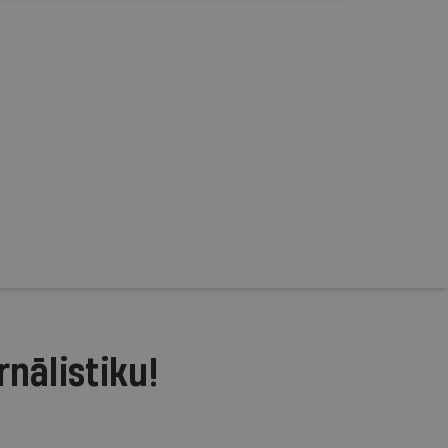
rnālistiku!
.