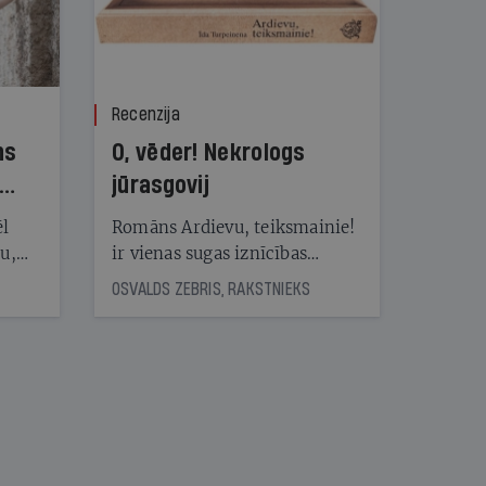
Recenzija
ns
O, vēder! Nekrologs
jūrasgovij
ēl
Romāns Ardievu, teiksmainie!
ju,
ir vienas sugas iznīcības
icas
traģiskais stāsts
OSVALDS ZEBRIS, RAKSTNIEKS
tītāju
tēm
nāt
kad
v