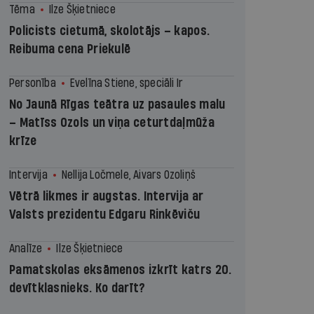
Tēma
Ilze Šķietniece
Policists cietumā, skolotājs – kapos.
Reibuma cena Priekulē
Personība
Evelīna Stiene, speciāli Ir
No Jaunā Rīgas teātra uz pasaules malu
– Matīss Ozols un viņa ceturtdaļmūža
krīze
Intervija
Nellija Ločmele, Aivars Ozoliņš
Vētrā likmes ir augstas. Intervija ar
Valsts prezidentu Edgaru Rinkēviču
Analīze
Ilze Šķietniece
Pamatskolas eksāmenos izkrīt katrs 20.
devītklasnieks. Ko darīt?