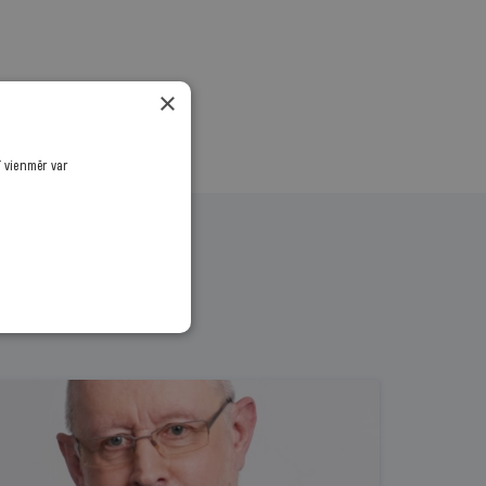
×
ī vienmēr var