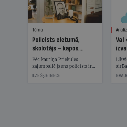
Tēma
Analī
Policists cietumā,
Vai 
skolotājs – kapos.
izva
Reibuma cena Priekulē
Pēc kautiņa Priekules
Likvi
zaļumballē jauns policists ir
airBa
nonācis cietumā, bet
oblig
ILZE ŠĶIETNIECE
IEVA 
cienījams pedagogs — kapos.
šone
Tik traģiska ir izrādījusies
lemša
divu promiļu reibuma cena
draud
sama
kas j
pirm
augus