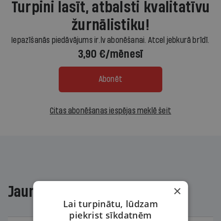
Turpini lasīt, atbalsti kvalitatīvu
žurnālistiku!
Iepazīšanās piedāvājums ir.lv abonēšanai. Atcel jebkurā brīdī.
3,90 €/mēnesī
Abonēt
Citas abonēšanas iespējas meklē šeit
×
Jaunākajā žurnālā
Lai turpinātu, lūdzam
piekrist sīkdatnēm