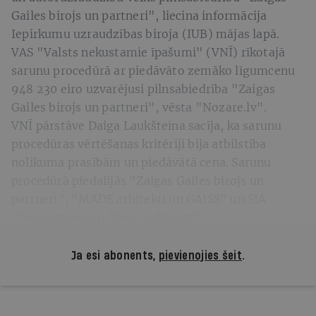
Gailes birojs un partneri", liecina informācija
Iepirkumu uzraudzības biroja (IUB) mājas lapā.
VAS "Valsts nekustamie īpašumi" (VNĪ) rīkotajā
sarunu procedūrā ar piedāvāto zemāko līgumcenu
948 230 eiro uzvarējusi pilnsabiedrība "Zaigas
Gailes birojs un partneri", vēsta "Nozare.lv".
VNĪ pārstāve Daiga Laukšteina sacīja, ka sarunu
procedūras vērtēšanas kritēriji bija atbilstība
nolikuma prasībām un piedāvātā cena. Sarunu
procedūrā piedalījās "Zaigas Gailes birojs un
partneri", "MADE arhitekti un GAISS" un SIA
"Jaunromāns un Ābele, arhitekti".
Ja esi abonents,
pievienojies šeit
.