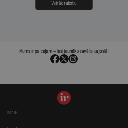
Vairāk rakstu
Mums ir pa ceļam — lasi jaunāko savā laika joslā!
Par IR