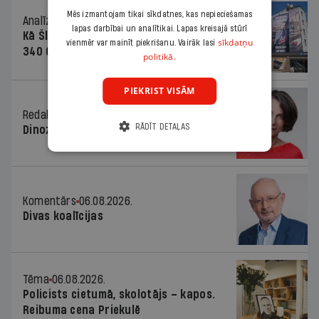
Mēs izmantojam tikai sīkdatnes, kas nepieciešamas
Analīze
06.08.2026.
lapas darbībai un analītikai. Lapas kreisajā stūrī
Kā Šlesera partija palika nesodīta par
sīkdatņu
vienmēr var mainīt piekrišanu. Vairāk lasi
340 000 vērtu reklāmas kampaņu
politikā.
PIEKRIST VISĀM
Redaktores sleja
06.08.2026.
RĀDĪT DETAĻAS
Dinozaura triks
Komentārs
06.08.2026.
Divas koalīcijas
Tēma
06.08.2026.
Policists cietumā, skolotājs – kapos.
Reibuma cena Priekulē