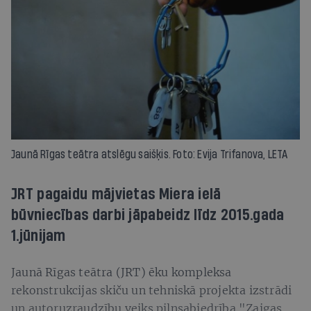
Jaunā Rīgas teātra atslēgu saišķis. Foto: Evija Trifanova, LETA
JRT pagaidu mājvietas Miera ielā
būvniecības darbi jāpabeidz līdz 2015.gada
1.jūnijam
Jaunā Rīgas teātra (JRT) ēku kompleksa
rekonstrukcijas skiču un tehniskā projekta izstrādi
un autoruzraudzību veiks pilnsabiedrība "Zaigas